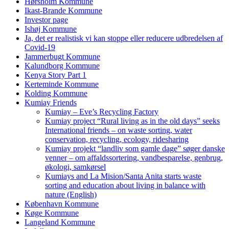
Hørsholm Kommune
Ikast-Brande Kommune
Investor page
Ishøj Kommune
Ja, det er realistisk vi kan stoppe eller reducere udbredelsen af
Covid-19
Jammerbugt Kommune
Kalundborg Kommune
Kenya Story Part 1
Kerteminde Kommune
Kolding Kommune
Kumiay Friends
Kumiay – Eve’s Recycling Factory
Kumiay project “Rural living as in the old days” seeks
International friends – on waste sorting, water
conservation, recycling, ecology, ridesharing
Kumiay projekt “landliv som gamle dage” søger danske
venner – om affaldssortering, vandbesparelse, genbrug,
økologi, samkørsel
Kumiays and La Mision/Santa Anita starts waste
sorting and education about living in balance with
nature (English)
København Kommune
Køge Kommune
Langeland Kommune