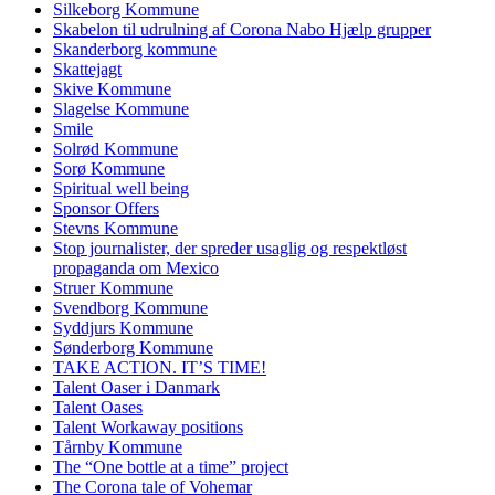
Silkeborg Kommune
Skabelon til udrulning af Corona Nabo Hjælp grupper
Skanderborg kommune
Skattejagt
Skive Kommune
Slagelse Kommune
Smile
Solrød Kommune
Sorø Kommune
Spiritual well being
Sponsor Offers
Stevns Kommune
Stop journalister, der spreder usaglig og respektløst
propaganda om Mexico
Struer Kommune
Svendborg Kommune
Syddjurs Kommune
Sønderborg Kommune
TAKE ACTION. IT’S TIME!
Talent Oaser i Danmark
Talent Oases
Talent Workaway positions
Tårnby Kommune
The “One bottle at a time” project
The Corona tale of Vohemar