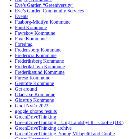
Eve’s Garden “Greeniversity”
Eve’s Garden Community Services
Events
Faaborg-Midtfyn Kommune
Fanø Kommune
Favrskov Kommune
Faxe Kommune
Foredrag
Fredensborg Kommune
Fredericia Kommune
Frederiksberg Kommune
Frederikshavn Kommune
Frederikssund Kommune
Furesø Kommune
Gentofte Kommune
Get around
Gladsaxe Kommune
Glostrup Kommune
Godt Nytår 2022
google-photos-results
GreenDriveThinking
GreenDriveThinking – Ung Landsbylift – Coofle (DK)
GreenDriveThinking archive
GreenDriveThinking, Young Villagelift and Coofle