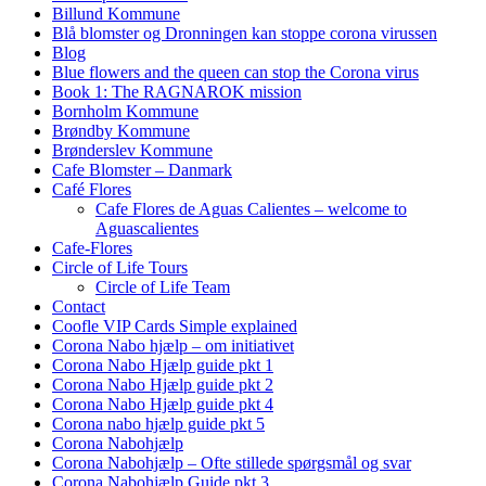
Billund Kommune
Blå blomster og Dronningen kan stoppe corona virussen
Blog
Blue flowers and the queen can stop the Corona virus
Book 1: The RAGNAROK mission
Bornholm Kommune
Brøndby Kommune
Brønderslev Kommune
Cafe Blomster – Danmark
Café Flores
Cafe Flores de Aguas Calientes – welcome to
Aguascalientes
Cafe-Flores
Circle of Life Tours
Circle of Life Team
Contact
Coofle VIP Cards Simple explained
Corona Nabo hjælp – om initiativet
Corona Nabo Hjælp guide pkt 1
Corona Nabo Hjælp guide pkt 2
Corona Nabo Hjælp guide pkt 4
Corona nabo hjælp guide pkt 5
Corona Nabohjælp
Corona Nabohjælp – Ofte stillede spørgsmål og svar
Corona Nabohjælp Guide pkt 3