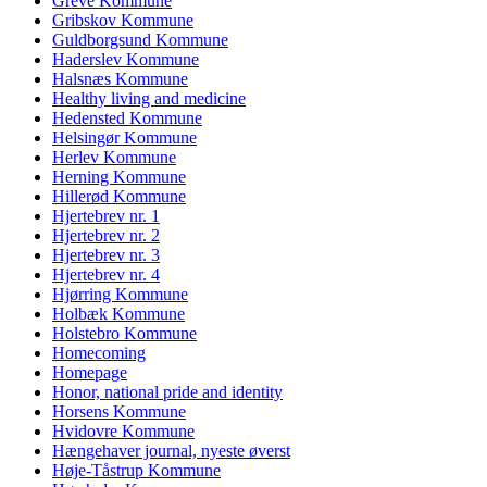
Greve Kommune
Gribskov Kommune
Guldborgsund Kommune
Haderslev Kommune
Halsnæs Kommune
Healthy living and medicine
Hedensted Kommune
Helsingør Kommune
Herlev Kommune
Herning Kommune
Hillerød Kommune
Hjertebrev nr. 1
Hjertebrev nr. 2
Hjertebrev nr. 3
Hjertebrev nr. 4
Hjørring Kommune
Holbæk Kommune
Holstebro Kommune
Homecoming
Homepage
Honor, national pride and identity
Horsens Kommune
Hvidovre Kommune
Hængehaver journal, nyeste øverst
Høje-Tåstrup Kommune