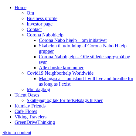
Home
Om
Business profile
Investor page
Contact
Corona Nabohjælp
Corona Nabo hjælp – om initiativet
Skabelon til udrulning af Corona Nabo Hjælp
grupper
Corona Nabohjælp – Ofte stillede spørgsmål og
svar
Alle danske kommuner
Covid19 Neighborhelp Worldwide
Madagascar – an island I will live and breathe for
as long as I exist
Min dagbog
Talent Oases
Skattejagt og tak for fødselsdags hilsner
Kumiay Friends
Cafe-Flores
Viking Travelers
GreenDriveThinking
Skip to content