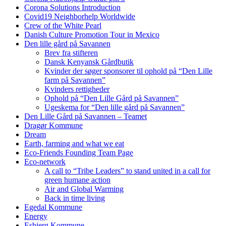
Corona Solutions Introduction
Covid19 Neighborhelp Worldwide
Crew of the White Pearl
Danish Culture Promotion Tour in Mexico
Den lille gård på Savannen
Brev fra stifteren
Dansk Kenyansk Gårdbutik
Kvinder der søger sponsorer til ophold på “Den Lille
farm på Savannen”
Kvinders rettigheder
Ophold på “Den Lille Gård på Savannen”
Ugeskema for “Den lille gård på Savannen”
Den Lille Gård på Savannen – Teamet
Dragør Kommune
Dream
Earth, farming and what we eat
Eco-Friends Founding Team Page
Eco-network
A call to “Tribe Leaders” to stand united in a call for
green humane action
Air and Global Warming
Back in time living
Egedal Kommune
Energy
Esbjerg Kommune