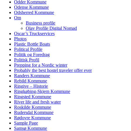
Odder Kommune
Odense Kommune
Odsherred Kommune
Om
Business profile
Olav Profile Digital Nomad
Oscar’s Truckservices
Photos
Plastic Bottle Boats
Political Profile
Politik og Foredrag
Politisk Profil
Prepping for a Nordic winter
Probably the best hostel traveler offer ever
Randers Kommune
Rebild Kommune
Ringive – Historie
Ringkøbing-Skjern Kommune
Ringsted Kommune
River life and fresh water
Roskilde Kommune
Rudersdal Kommune
Rødovre Kommune
Sample Page
Samsø Kommune