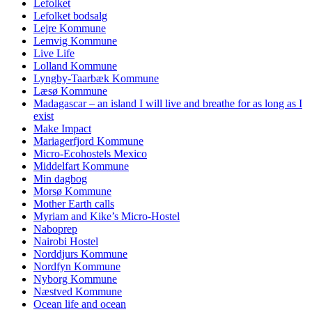
Lefolket
Lefolket bodsalg
Lejre Kommune
Lemvig Kommune
Live Life
Lolland Kommune
Lyngby-Taarbæk Kommune
Læsø Kommune
Madagascar – an island I will live and breathe for as long as I
exist
Make Impact
Mariagerfjord Kommune
Micro-Ecohostels Mexico
Middelfart Kommune
Min dagbog
Morsø Kommune
Mother Earth calls
Myriam and Kike’s Micro-Hostel
Naboprep
Nairobi Hostel
Norddjurs Kommune
Nordfyn Kommune
Nyborg Kommune
Næstved Kommune
Ocean life and ocean