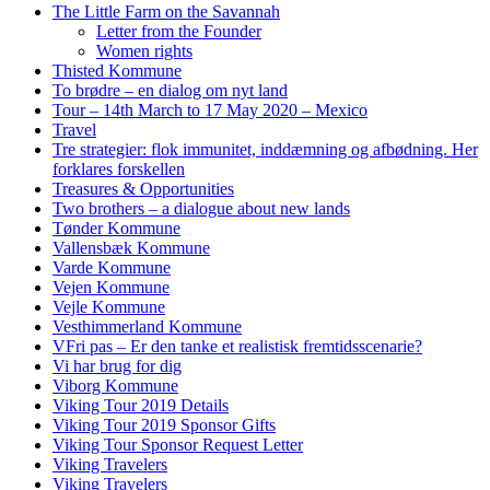
The Little Farm on the Savannah
Letter from the Founder
Women rights
Thisted Kommune
To brødre – en dialog om nyt land
Tour – 14th March to 17 May 2020 – Mexico
Travel
Tre strategier: flok immunitet, inddæmning og afbødning. Her
forklares forskellen
Treasures & Opportunities
Two brothers – a dialogue about new lands
Tønder Kommune
Vallensbæk Kommune
Varde Kommune
Vejen Kommune
Vejle Kommune
Vesthimmerland Kommune
VFri pas – Er den tanke et realistisk fremtidsscenarie?
Vi har brug for dig
Viborg Kommune
Viking Tour 2019 Details
Viking Tour 2019 Sponsor Gifts
Viking Tour Sponsor Request Letter
Viking Travelers
Viking Travelers