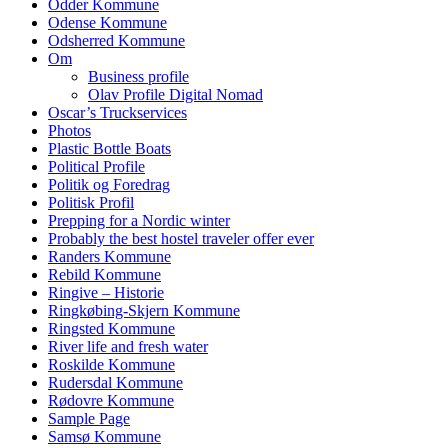
Odder Kommune
Odense Kommune
Odsherred Kommune
Om
Business profile
Olav Profile Digital Nomad
Oscar’s Truckservices
Photos
Plastic Bottle Boats
Political Profile
Politik og Foredrag
Politisk Profil
Prepping for a Nordic winter
Probably the best hostel traveler offer ever
Randers Kommune
Rebild Kommune
Ringive – Historie
Ringkøbing-Skjern Kommune
Ringsted Kommune
River life and fresh water
Roskilde Kommune
Rudersdal Kommune
Rødovre Kommune
Sample Page
Samsø Kommune