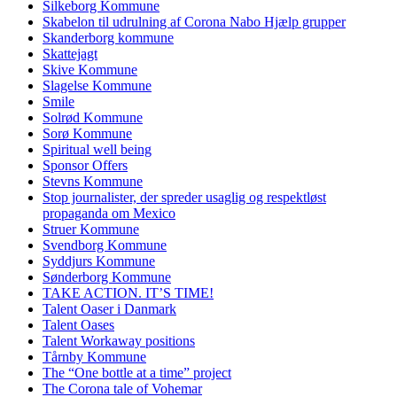
Silkeborg Kommune
Skabelon til udrulning af Corona Nabo Hjælp grupper
Skanderborg kommune
Skattejagt
Skive Kommune
Slagelse Kommune
Smile
Solrød Kommune
Sorø Kommune
Spiritual well being
Sponsor Offers
Stevns Kommune
Stop journalister, der spreder usaglig og respektløst
propaganda om Mexico
Struer Kommune
Svendborg Kommune
Syddjurs Kommune
Sønderborg Kommune
TAKE ACTION. IT’S TIME!
Talent Oaser i Danmark
Talent Oases
Talent Workaway positions
Tårnby Kommune
The “One bottle at a time” project
The Corona tale of Vohemar