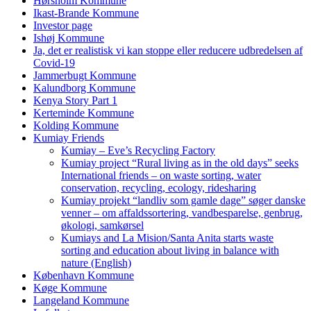
Hørsholm Kommune
Ikast-Brande Kommune
Investor page
Ishøj Kommune
Ja, det er realistisk vi kan stoppe eller reducere udbredelsen af
Covid-19
Jammerbugt Kommune
Kalundborg Kommune
Kenya Story Part 1
Kerteminde Kommune
Kolding Kommune
Kumiay Friends
Kumiay – Eve’s Recycling Factory
Kumiay project “Rural living as in the old days” seeks
International friends – on waste sorting, water
conservation, recycling, ecology, ridesharing
Kumiay projekt “landliv som gamle dage” søger danske
venner – om affaldssortering, vandbesparelse, genbrug,
økologi, samkørsel
Kumiays and La Mision/Santa Anita starts waste
sorting and education about living in balance with
nature (English)
København Kommune
Køge Kommune
Langeland Kommune