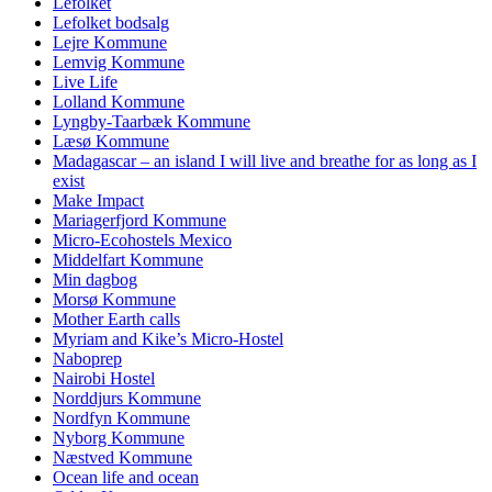
Lefolket
Lefolket bodsalg
Lejre Kommune
Lemvig Kommune
Live Life
Lolland Kommune
Lyngby-Taarbæk Kommune
Læsø Kommune
Madagascar – an island I will live and breathe for as long as I
exist
Make Impact
Mariagerfjord Kommune
Micro-Ecohostels Mexico
Middelfart Kommune
Min dagbog
Morsø Kommune
Mother Earth calls
Myriam and Kike’s Micro-Hostel
Naboprep
Nairobi Hostel
Norddjurs Kommune
Nordfyn Kommune
Nyborg Kommune
Næstved Kommune
Ocean life and ocean