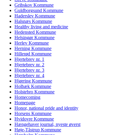
Gribskov Kommune
Guldborgsund Kommune
Haderslev Kommune
Halsnæs Kommune
Healthy living and medicine
Hedensted Kommune
Helsingør Kommune
Herlev Kommune
Herning Kommune
Hillerød Kommune
Hjertebrev nr. 1
Hjertebrev nr. 2
Hjertebrev nr. 3
Hjertebrev nr. 4
Hjørring Kommune
Holbæk Kommune
Holstebro Kommune
Homecoming
Homepage
Honor, national pride and identity
Horsens Kommune
Hvidovre Kommune
Hængehaver journal, nyeste øverst
Høje-Tåstrup Kommune