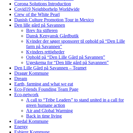
Corona Solutions Introduction
Covid19 Neighborhelp Worldwide
Crew of the White Pearl
Danish Culture Promotion Tour in Mexico
Den lille gård på Savannen
Brev fra stifteren
Dansk Kenyansk Gårdbutik
Kvinder der søger sponsorer til ophold på “Den Lille
farm på Savannen”
Kvinders rettigheder
Ophold på “Den Lille Gård på Savannen”
Ugeskema for “Den lille gård på Savannen”
Den Lille Gård på Savannen – Teamet
Dragør Kommune
Dream
Earth, farming and what we eat
Eco-Friends Founding Team Page
Eco-network
A call to “Tribe Leaders” to stand united in a call for
green humane action
Air and Global Warming
Back in time living
Egedal Kommune
Energy
Esbjerg Kommune