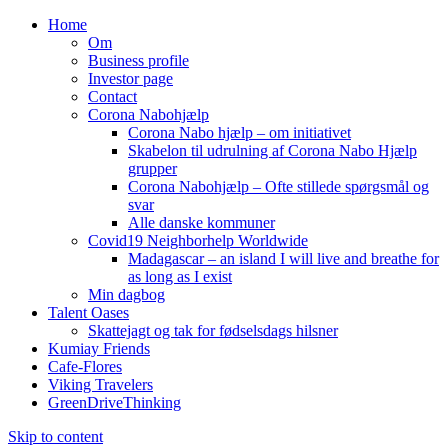
Home
Om
Business profile
Investor page
Contact
Corona Nabohjælp
Corona Nabo hjælp – om initiativet
Skabelon til udrulning af Corona Nabo Hjælp
grupper
Corona Nabohjælp – Ofte stillede spørgsmål og
svar
Alle danske kommuner
Covid19 Neighborhelp Worldwide
Madagascar – an island I will live and breathe for
as long as I exist
Min dagbog
Talent Oases
Skattejagt og tak for fødselsdags hilsner
Kumiay Friends
Cafe-Flores
Viking Travelers
GreenDriveThinking
Skip to content