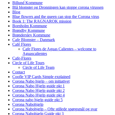
Billund Kommune
Blå blomster og Dronningen kan stoppe corona virussen
Blog
Blue flowers and the queen can stop the Corona virus
Book 1: The RAGNAROK mission
Bornholm Kommune
Brøndby Kommune
Brønderslev Kommune
Cafe Blomster – Danmark
Café Flores
Cafe Flores de Aguas Calientes – welcome to
Aguascalientes
Cafe-Flores
Circle of Life Tours
Circle of Life Team
Contact
Coofle VIP Cards Simple explained
Corona Nabo hjælp – om initiativet
Corona Nabo Hjælp guide pkt 1
Corona Nabo Hjælp guide pkt 2
Corona Nabo Hjælp guide pkt 4
Corona nabo hjælp guide pkt 5
Corona Nabohjælp
Corona Nabohjælp – Ofte stillede spørgsmål og svar
Corona Nabohjælp Guide pkt 3