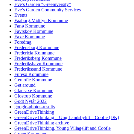
Eve’s Garden “Greeniversity”
Eve’s Garden Community Services
Events
Faaborg-Midtfyn Kommune
Fanø Kommune
Favrskov Kommune
Faxe Kommune
Foredrag
Fredensborg Kommune
Fredericia Kommune
Frederiksberg Kommune
Frederikshavn Kommune
Frederikssund Kommune
Furesø Kommune
Gentofte Kommune
Get around
Gladsaxe Kommune
Glostrup Kommune
Godt Nytår 2022
google-photos-results
GreenDriveThinking
GreenDriveThinking – Ung Landsbylift – Coofle (DK)
GreenDriveThinking archive
GreenDriveThinking, Young Villagelift and Coofle
Greve Kommune