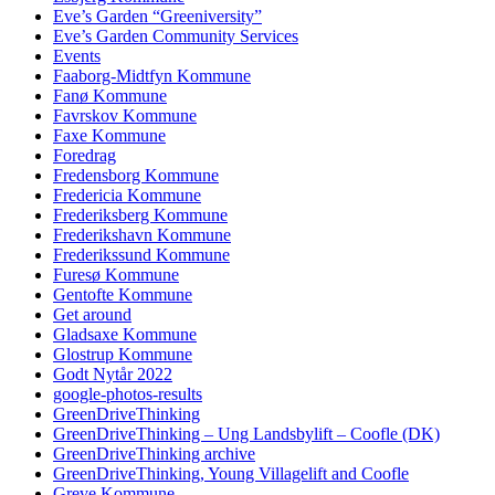
Eve’s Garden “Greeniversity”
Eve’s Garden Community Services
Events
Faaborg-Midtfyn Kommune
Fanø Kommune
Favrskov Kommune
Faxe Kommune
Foredrag
Fredensborg Kommune
Fredericia Kommune
Frederiksberg Kommune
Frederikshavn Kommune
Frederikssund Kommune
Furesø Kommune
Gentofte Kommune
Get around
Gladsaxe Kommune
Glostrup Kommune
Godt Nytår 2022
google-photos-results
GreenDriveThinking
GreenDriveThinking – Ung Landsbylift – Coofle (DK)
GreenDriveThinking archive
GreenDriveThinking, Young Villagelift and Coofle
Greve Kommune