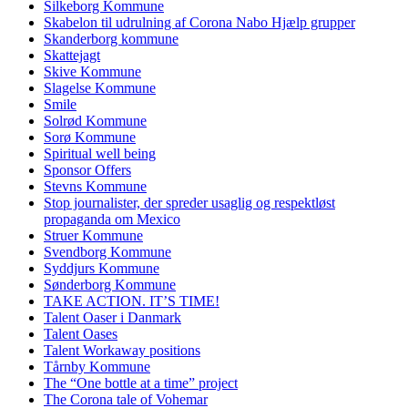
Silkeborg Kommune
Skabelon til udrulning af Corona Nabo Hjælp grupper
Skanderborg kommune
Skattejagt
Skive Kommune
Slagelse Kommune
Smile
Solrød Kommune
Sorø Kommune
Spiritual well being
Sponsor Offers
Stevns Kommune
Stop journalister, der spreder usaglig og respektløst
propaganda om Mexico
Struer Kommune
Svendborg Kommune
Syddjurs Kommune
Sønderborg Kommune
TAKE ACTION. IT’S TIME!
Talent Oaser i Danmark
Talent Oases
Talent Workaway positions
Tårnby Kommune
The “One bottle at a time” project
The Corona tale of Vohemar