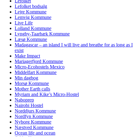
Lefolket
Lefolket bodsalg
Lejre Kommune
Lemvig Kommune
Live Life
Lolland Kommune
Lyngby-Taarbæk Kommune
Læsø Kommune
Madagascar – an island I will live and breathe for as long as I
exist
Make Impact
Mariagerfjord Kommune
Micro-Ecohostels Mexico
Middelfart Kommune
Min dagbog
Morsø Kommune
Mother Earth calls
Myriam and Kike’s Micro-Hostel
Naboprep
Nairobi Hostel
Norddjurs Kommune
Nordfyn Kommune
Nyborg Kommune
Næstved Kommune
Ocean life and ocean