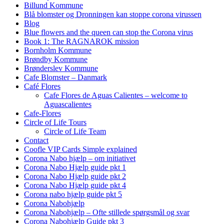
Billund Kommune
Blå blomster og Dronningen kan stoppe corona virussen
Blog
Blue flowers and the queen can stop the Corona virus
Book 1: The RAGNAROK mission
Bornholm Kommune
Brøndby Kommune
Brønderslev Kommune
Cafe Blomster – Danmark
Café Flores
Cafe Flores de Aguas Calientes – welcome to
Aguascalientes
Cafe-Flores
Circle of Life Tours
Circle of Life Team
Contact
Coofle VIP Cards Simple explained
Corona Nabo hjælp – om initiativet
Corona Nabo Hjælp guide pkt 1
Corona Nabo Hjælp guide pkt 2
Corona Nabo Hjælp guide pkt 4
Corona nabo hjælp guide pkt 5
Corona Nabohjælp
Corona Nabohjælp – Ofte stillede spørgsmål og svar
Corona Nabohjælp Guide pkt 3