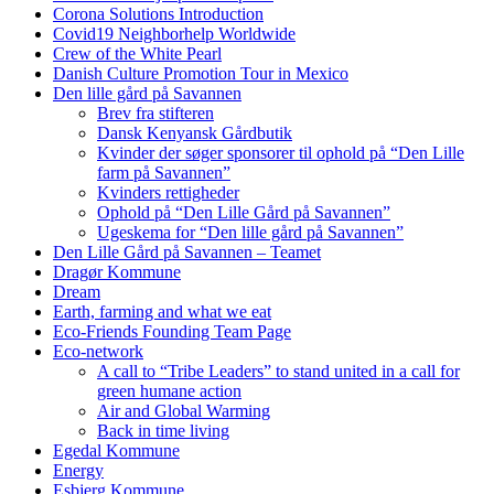
Corona Solutions Introduction
Covid19 Neighborhelp Worldwide
Crew of the White Pearl
Danish Culture Promotion Tour in Mexico
Den lille gård på Savannen
Brev fra stifteren
Dansk Kenyansk Gårdbutik
Kvinder der søger sponsorer til ophold på “Den Lille
farm på Savannen”
Kvinders rettigheder
Ophold på “Den Lille Gård på Savannen”
Ugeskema for “Den lille gård på Savannen”
Den Lille Gård på Savannen – Teamet
Dragør Kommune
Dream
Earth, farming and what we eat
Eco-Friends Founding Team Page
Eco-network
A call to “Tribe Leaders” to stand united in a call for
green humane action
Air and Global Warming
Back in time living
Egedal Kommune
Energy
Esbjerg Kommune