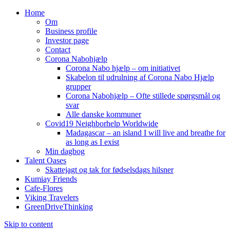
Home
Om
Business profile
Investor page
Contact
Corona Nabohjælp
Corona Nabo hjælp – om initiativet
Skabelon til udrulning af Corona Nabo Hjælp
grupper
Corona Nabohjælp – Ofte stillede spørgsmål og
svar
Alle danske kommuner
Covid19 Neighborhelp Worldwide
Madagascar – an island I will live and breathe for
as long as I exist
Min dagbog
Talent Oases
Skattejagt og tak for fødselsdags hilsner
Kumiay Friends
Cafe-Flores
Viking Travelers
GreenDriveThinking
Skip to content