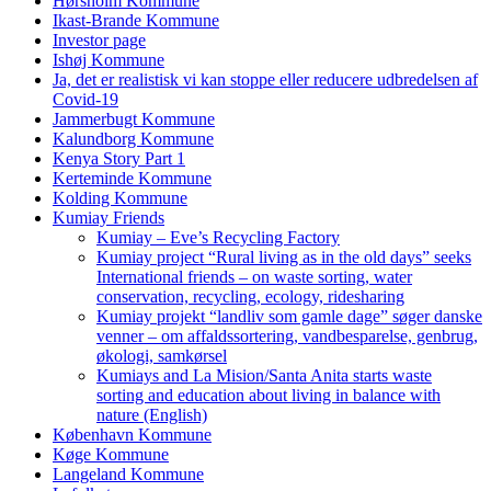
Hørsholm Kommune
Ikast-Brande Kommune
Investor page
Ishøj Kommune
Ja, det er realistisk vi kan stoppe eller reducere udbredelsen af
Covid-19
Jammerbugt Kommune
Kalundborg Kommune
Kenya Story Part 1
Kerteminde Kommune
Kolding Kommune
Kumiay Friends
Kumiay – Eve’s Recycling Factory
Kumiay project “Rural living as in the old days” seeks
International friends – on waste sorting, water
conservation, recycling, ecology, ridesharing
Kumiay projekt “landliv som gamle dage” søger danske
venner – om affaldssortering, vandbesparelse, genbrug,
økologi, samkørsel
Kumiays and La Mision/Santa Anita starts waste
sorting and education about living in balance with
nature (English)
København Kommune
Køge Kommune
Langeland Kommune