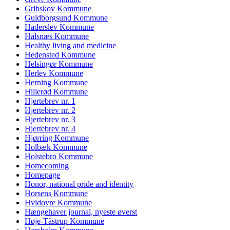
Gribskov Kommune
Guldborgsund Kommune
Haderslev Kommune
Halsnæs Kommune
Healthy living and medicine
Hedensted Kommune
Helsingør Kommune
Herlev Kommune
Herning Kommune
Hillerød Kommune
Hjertebrev nr. 1
Hjertebrev nr. 2
Hjertebrev nr. 3
Hjertebrev nr. 4
Hjørring Kommune
Holbæk Kommune
Holstebro Kommune
Homecoming
Homepage
Honor, national pride and identity
Horsens Kommune
Hvidovre Kommune
Hængehaver journal, nyeste øverst
Høje-Tåstrup Kommune