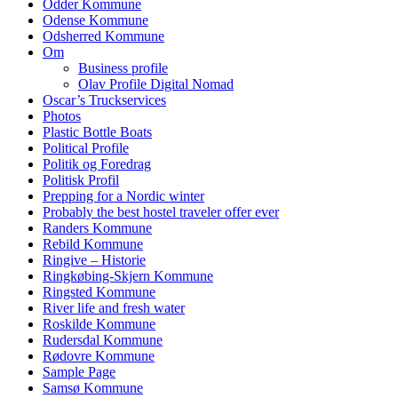
Odder Kommune
Odense Kommune
Odsherred Kommune
Om
Business profile
Olav Profile Digital Nomad
Oscar’s Truckservices
Photos
Plastic Bottle Boats
Political Profile
Politik og Foredrag
Politisk Profil
Prepping for a Nordic winter
Probably the best hostel traveler offer ever
Randers Kommune
Rebild Kommune
Ringive – Historie
Ringkøbing-Skjern Kommune
Ringsted Kommune
River life and fresh water
Roskilde Kommune
Rudersdal Kommune
Rødovre Kommune
Sample Page
Samsø Kommune