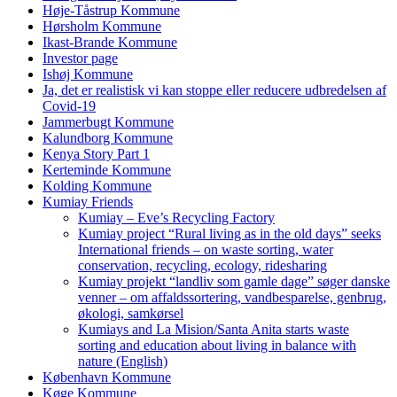
Høje-Tåstrup Kommune
Hørsholm Kommune
Ikast-Brande Kommune
Investor page
Ishøj Kommune
Ja, det er realistisk vi kan stoppe eller reducere udbredelsen af
Covid-19
Jammerbugt Kommune
Kalundborg Kommune
Kenya Story Part 1
Kerteminde Kommune
Kolding Kommune
Kumiay Friends
Kumiay – Eve’s Recycling Factory
Kumiay project “Rural living as in the old days” seeks
International friends – on waste sorting, water
conservation, recycling, ecology, ridesharing
Kumiay projekt “landliv som gamle dage” søger danske
venner – om affaldssortering, vandbesparelse, genbrug,
økologi, samkørsel
Kumiays and La Mision/Santa Anita starts waste
sorting and education about living in balance with
nature (English)
København Kommune
Køge Kommune