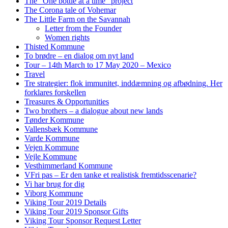
The “One bottle at a time” project
The Corona tale of Vohemar
The Little Farm on the Savannah
Letter from the Founder
Women rights
Thisted Kommune
To brødre – en dialog om nyt land
Tour – 14th March to 17 May 2020 – Mexico
Travel
Tre strategier: flok immunitet, inddæmning og afbødning. Her
forklares forskellen
Treasures & Opportunities
Two brothers – a dialogue about new lands
Tønder Kommune
Vallensbæk Kommune
Varde Kommune
Vejen Kommune
Vejle Kommune
Vesthimmerland Kommune
VFri pas – Er den tanke et realistisk fremtidsscenarie?
Vi har brug for dig
Viborg Kommune
Viking Tour 2019 Details
Viking Tour 2019 Sponsor Gifts
Viking Tour Sponsor Request Letter