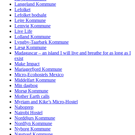
Langeland Kommune
Lefolket
Lefolket bodsalg
Lejre Kommune
Lemvig Kommune
Live Life
Lolland Kommune
Lyngby-Taarbæk Kommune
Læsø Kommune
Madagascar – an island I will live and breathe for as long as I
exist
Make Impact
Mariagerfjord Kommune
Micro-Ecohostels Mexico
Middelfart Kommune
Min dagbog
Morsø Kommune
Mother Earth calls
Myriam and Kike’s Micro-Hostel
Naboprep
Nairobi Hostel
Norddjurs Kommune
Nordfyn Kommune
Nyborg Kommune
Næstved Kommune