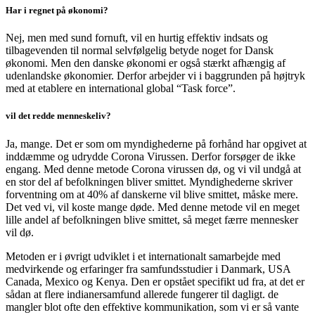
Har i regnet på økonomi?
Nej, men med sund fornuft, vil en hurtig effektiv indsats og
tilbagevenden til normal selvfølgelig betyde noget for Dansk
økonomi. Men den danske økonomi er også stærkt afhængig af
udenlandske økonomier. Derfor arbejder vi i baggrunden på højtryk
med at etablere en international global “Task force”.
vil det redde menneskeliv?
Ja, mange. Det er som om myndighederne på forhånd har opgivet at
inddæmme og udrydde Corona Virussen. Derfor forsøger de ikke
engang. Med denne metode Corona virussen dø, og vi vil undgå at
en stor del af befolkningen bliver smittet. Myndighederne skriver
forventning om at 40% af danskerne vil blive smittet, måske mere.
Det ved vi, vil koste mange døde. Med denne metode vil en meget
lille andel af befolkningen blive smittet, så meget færre mennesker
vil dø.
Metoden er i øvrigt udviklet i et internationalt samarbejde med
medvirkende og erfaringer fra samfundsstudier i Danmark, USA
Canada, Mexico og Kenya. Den er opstået specifikt ud fra, at det er
sådan at flere indianersamfund allerede fungerer til dagligt. de
mangler blot ofte den effektive kommunikation, som vi er så vante