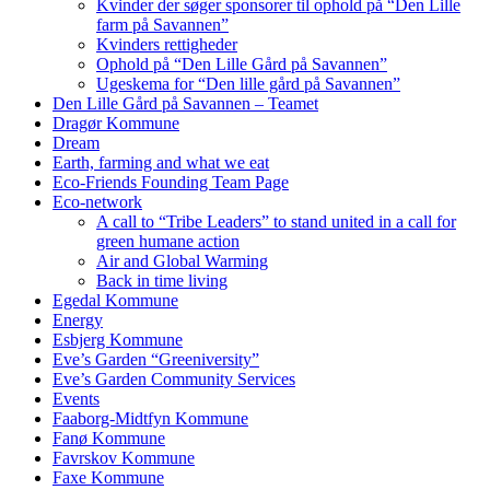
Kvinder der søger sponsorer til ophold på “Den Lille
farm på Savannen”
Kvinders rettigheder
Ophold på “Den Lille Gård på Savannen”
Ugeskema for “Den lille gård på Savannen”
Den Lille Gård på Savannen – Teamet
Dragør Kommune
Dream
Earth, farming and what we eat
Eco-Friends Founding Team Page
Eco-network
A call to “Tribe Leaders” to stand united in a call for
green humane action
Air and Global Warming
Back in time living
Egedal Kommune
Energy
Esbjerg Kommune
Eve’s Garden “Greeniversity”
Eve’s Garden Community Services
Events
Faaborg-Midtfyn Kommune
Fanø Kommune
Favrskov Kommune
Faxe Kommune