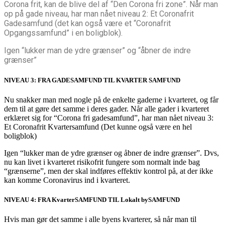
Corona frit, kan de blive del af “Den Corona fri zone”. Når man
op på gade niveau, har man nået niveau 2: Et Coronafrit
Gadesamfund (det kan også være et “Coronafrit
Opgangssamfund” i en boligblok).
Igen “lukker man de ydre grænser” og “åbner de indre
grænser”
NIVEAU 3: FRA GADESAMFUND TIL KVARTER SAMFUND
Nu snakker man med nogle på de enkelte gaderne i kvarteret, og får
dem til at gøre det samme i deres gader. Når alle gader i kvarteret
erklæret sig for “Corona fri gadesamfund”, har man nået niveau 3:
Et Coronafrit Kvartersamfund (Det kunne også være en hel
boligblok)
Igen “lukker man de ydre grænser og åbner de indre grænser”. Dvs,
nu kan livet i kvarteret risikofrit fungere som normalt inde bag
“grænserne”, men der skal indføres effektiv kontrol på, at der ikke
kan komme Coronavirus ind i kvarteret.
NIVEAU 4: FRA KvarterSAMFUND TIL Lokalt bySAMFUND
Hvis man gør det samme i alle byens kvarterer, så når man til