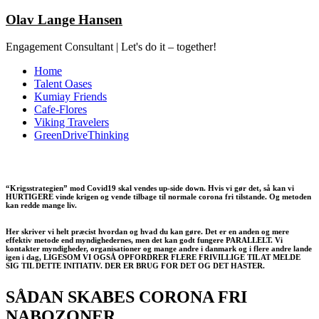
Olav Lange Hansen
Engagement Consultant | Let's do it – together!
Home
Talent Oases
Kumiay Friends
Cafe-Flores
Viking Travelers
GreenDriveThinking
“Krigsstrategien” mod Covid19 skal vendes up-side down. Hvis vi gør det, så kan vi
HURTIGERE vinde krigen og vende tilbage til normale corona fri tilstande. Og metoden
kan redde mange liv.
Her skriver vi helt præcist hvordan og hvad du kan gøre. Det er en anden og mere
effektiv metode end myndighedernes, men det kan godt fungere PARALLELT. Vi
kontakter myndigheder, organisationer og mange andre i danmark og i flere andre lande
igen i dag, LIGESOM VI OGSÅ OPFORDRER FLERE FRIVILLIGE TIL AT MELDE
SIG TIL DETTE INITIATIV. DER ER BRUG FOR DET OG DET HASTER.
SÅDAN SKABES CORONA FRI
NABOZONER