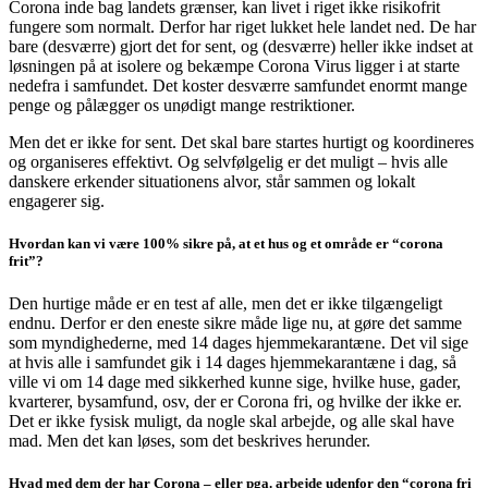
Corona inde bag landets grænser, kan livet i riget ikke risikofrit
fungere som normalt. Derfor har riget lukket hele landet ned. De har
bare (desværre) gjort det for sent, og (desværre) heller ikke indset at
løsningen på at isolere og bekæmpe Corona Virus ligger i at starte
nedefra i samfundet. Det koster desværre samfundet enormt mange
penge og pålægger os unødigt mange restriktioner.
Men det er ikke for sent. Det skal bare startes hurtigt og koordineres
og organiseres effektivt. Og selvfølgelig er det muligt – hvis alle
danskere erkender situationens alvor, står sammen og lokalt
engagerer sig.
Hvordan kan vi være 100% sikre på, at et hus og et område er “corona
frit”?
Den hurtige måde er en test af alle, men det er ikke tilgængeligt
endnu. Derfor er den eneste sikre måde lige nu, at gøre det samme
som myndighederne, med 14 dages hjemmekarantæne. Det vil sige
at hvis alle i samfundet gik i 14 dages hjemmekarantæne i dag, så
ville vi om 14 dage med sikkerhed kunne sige, hvilke huse, gader,
kvarterer, bysamfund, osv, der er Corona fri, og hvilke der ikke er.
Det er ikke fysisk muligt, da nogle skal arbejde, og alle skal have
mad. Men det kan løses, som det beskrives herunder.
Hvad med dem der har Corona – eller pga. arbejde udenfor den “corona fri