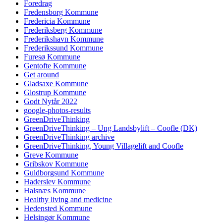
Foredrag
Fredensborg Kommune
Fredericia Kommune
Frederiksberg Kommune
Frederikshavn Kommune
Frederikssund Kommune
Furesø Kommune
Gentofte Kommune
Get around
Gladsaxe Kommune
Glostrup Kommune
Godt Nytår 2022
google-photos-results
GreenDriveThinking
GreenDriveThinking – Ung Landsbylift – Coofle (DK)
GreenDriveThinking archive
GreenDriveThinking, Young Villagelift and Coofle
Greve Kommune
Gribskov Kommune
Guldborgsund Kommune
Haderslev Kommune
Halsnæs Kommune
Healthy living and medicine
Hedensted Kommune
Helsingør Kommune