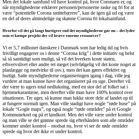
Men det lokale samfund vil have kontrol på, hvor Coronaen er, og
når myndighederne erklærer personen/personerne raske og fri for at
være “potentielle Corona smittebærere”, kan de igen gå ud og være
en del af deres almindelige og skønne Corona fri lokalsamfund.
Hvorfor vil det gå langt hurtigere end det myndighederne gør nu – det lyder
som et kæmpe projekt der vil kræve enorme ressourcer?
Vi er 5,7 millioner danskere i Danmark som har ledig tid og hvis
frivilligt engagerer os i denne “Corona krig” i dette initiativ og helst
så så samtidigt som muligt, så vil det hverken koste staten,
erhvervslivet eller andre ret meget (selvfølgelig vil det koste noget at
planlægge og medvirke til osv.), men det kan gøres effektivt og
hurtigt. Satte myndighederne organiseringen igang i dag, ville jeg
vurdere at man kunne have det organiseret på en uge. Derefter vil
der være to ugers total nedlukning, med en stor del af folket sat i
hjemmekarantæne, men derefter ville man have 100% kontrol over
situationen. Tre uger, så kunne man lukke store dele af landet op til
at fungere normalt igen. Man ville stadigt have nogle “røde huse” på
lokale “Gogle maps”, og også nogle “røde områder” på et Google
Kommunekort og på et landkort. Men det ville være under kontrol
og man ville se det grønne sprede sig efterhånden som alle områder
kommer under kontrol – modsat nu, hvor vi ser de røde områder
sprede sig hvor det ikke er under kontrol.