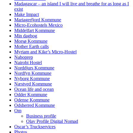
Madagascar – an island I will live and breathe for as long as I
exist
Make Impact
Mariagerfjord Kommune
Micro-Ecohostels Mexico
Middelfart Kommune
Min dagbog
Morsø Kommune
Mother Earth calls
Myriam and Kike’s Micro-Hostel
Naboprep
Nairobi Hostel
Norddjurs Kommune
Nordfyn Kommune
Nyborg Kommune
Næstved Kommune
Ocean life and ocean
Odder Kommune
Odense Kommune
Odsherred Kommune
Om
Business profile
Olav Profile Digital Nomad
Oscar’s Truckservices
Photos