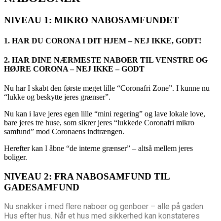
NIVEAU 1: MIKRO NABOSAMFUNDET
1. HAR DU CORONA I DIT HJEM – NEJ IKKE, GODT!
2. HAR DINE NÆRMESTE NABOER TIL VENSTRE OG
HØJRE CORONA – NEJ IKKE – GODT
Nu har I skabt den første meget lille “Coronafri Zone”. I kunne nu
“lukke og beskytte jeres grænser”.
Nu kan i lave jeres egen lille “mini regering” og lave lokale love,
bare jeres tre huse, som sikrer jeres “lukkede Coronafri mikro
samfund” mod Coronaens indtrængen.
Herefter kan I åbne “de interne grænser” – altså mellem jeres
boliger.
NIVEAU 2: FRA NABOSAMFUND TIL
GADESAMFUND
Nu snakker i med flere naboer og genboer – alle på gaden.
Hus efter hus. Når et hus med sikkerhed kan konstateres