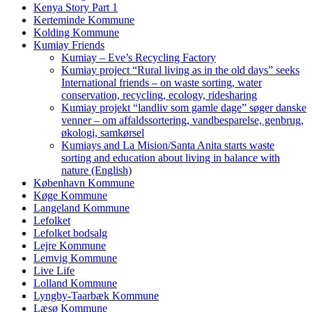
Kenya Story Part 1
Kerteminde Kommune
Kolding Kommune
Kumiay Friends
Kumiay – Eve’s Recycling Factory
Kumiay project “Rural living as in the old days” seeks
International friends – on waste sorting, water
conservation, recycling, ecology, ridesharing
Kumiay projekt “landliv som gamle dage” søger danske
venner – om affaldssortering, vandbesparelse, genbrug,
økologi, samkørsel
Kumiays and La Mision/Santa Anita starts waste
sorting and education about living in balance with
nature (English)
København Kommune
Køge Kommune
Langeland Kommune
Lefolket
Lefolket bodsalg
Lejre Kommune
Lemvig Kommune
Live Life
Lolland Kommune
Lyngby-Taarbæk Kommune
Læsø Kommune