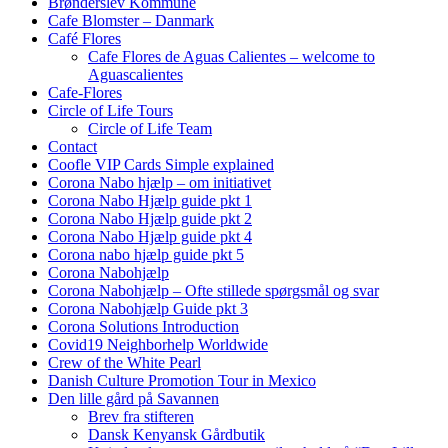
Brønderslev Kommune
Cafe Blomster – Danmark
Café Flores
Cafe Flores de Aguas Calientes – welcome to
Aguascalientes
Cafe-Flores
Circle of Life Tours
Circle of Life Team
Contact
Coofle VIP Cards Simple explained
Corona Nabo hjælp – om initiativet
Corona Nabo Hjælp guide pkt 1
Corona Nabo Hjælp guide pkt 2
Corona Nabo Hjælp guide pkt 4
Corona nabo hjælp guide pkt 5
Corona Nabohjælp
Corona Nabohjælp – Ofte stillede spørgsmål og svar
Corona Nabohjælp Guide pkt 3
Corona Solutions Introduction
Covid19 Neighborhelp Worldwide
Crew of the White Pearl
Danish Culture Promotion Tour in Mexico
Den lille gård på Savannen
Brev fra stifteren
Dansk Kenyansk Gårdbutik