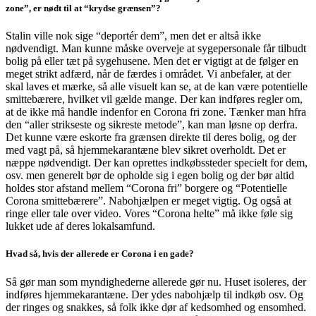
zone”, er nødt til at “krydse grænsen”?
Stalin ville nok sige “deportér dem”, men det er altså ikke
nødvendigt. Man kunne måske overveje at sygepersonale får tilbudt
bolig på eller tæt på sygehusene. Men det er vigtigt at de følger en
meget strikt adfærd, når de færdes i området. Vi anbefaler, at der
skal laves et mærke, så alle visuelt kan se, at de kan være potentielle
smittebærere, hvilket vil gælde mange. Der kan indføres regler om,
at de ikke må handle indenfor en Corona fri zone. Tænker man hfra
den “aller strikseste og sikreste metode”, kan man løsne op derfra.
Det kunne være eskorte fra grænsen direkte til deres bolig, og der
med vagt på, så hjemmekarantæne blev sikret overholdt. Det er
næppe nødvendigt. Der kan oprettes indkøbssteder specielt for dem,
osv. men generelt bør de opholde sig i egen bolig og der bør altid
holdes stor afstand mellem “Corona fri” borgere og “Potentielle
Corona smittebærere”. Nabohjælpen er meget vigtig. Og også at
ringe eller tale over video. Vores “Corona helte” må ikke føle sig
lukket ude af deres lokalsamfund.
Hvad så, hvis der allerede er Corona i en gade?
Så gør man som myndighederne allerede gør nu. Huset isoleres, der
indføres hjemmekarantæne. Der ydes nabohjælp til indkøb osv. Og
der ringes og snakkes, så folk ikke dør af kedsomhed og ensomhed.