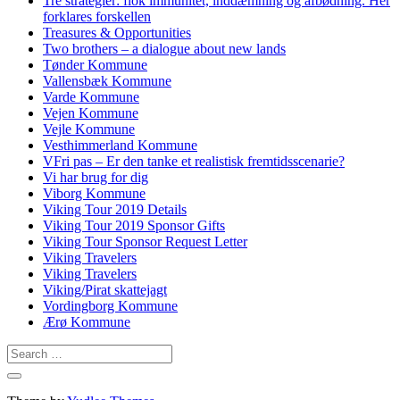
Tre strategier: flok immunitet, inddæmning og afbødning. Her
forklares forskellen
Treasures & Opportunities
Two brothers – a dialogue about new lands
Tønder Kommune
Vallensbæk Kommune
Varde Kommune
Vejen Kommune
Vejle Kommune
Vesthimmerland Kommune
VFri pas – Er den tanke et realistisk fremtidsscenarie?
Vi har brug for dig
Viborg Kommune
Viking Tour 2019 Details
Viking Tour 2019 Sponsor Gifts
Viking Tour Sponsor Request Letter
Viking Travelers
Viking Travelers
Viking/Pirat skattejagt
Vordingborg Kommune
Ærø Kommune