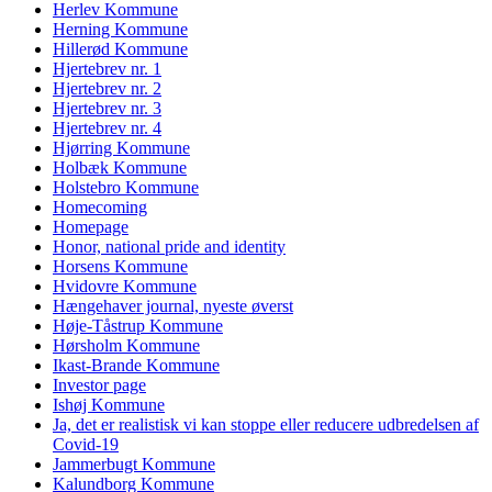
Herlev Kommune
Herning Kommune
Hillerød Kommune
Hjertebrev nr. 1
Hjertebrev nr. 2
Hjertebrev nr. 3
Hjertebrev nr. 4
Hjørring Kommune
Holbæk Kommune
Holstebro Kommune
Homecoming
Homepage
Honor, national pride and identity
Horsens Kommune
Hvidovre Kommune
Hængehaver journal, nyeste øverst
Høje-Tåstrup Kommune
Hørsholm Kommune
Ikast-Brande Kommune
Investor page
Ishøj Kommune
Ja, det er realistisk vi kan stoppe eller reducere udbredelsen af
Covid-19
Jammerbugt Kommune
Kalundborg Kommune