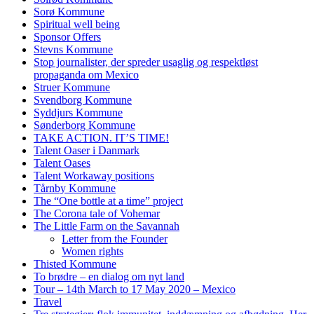
Sorø Kommune
Spiritual well being
Sponsor Offers
Stevns Kommune
Stop journalister, der spreder usaglig og respektløst
propaganda om Mexico
Struer Kommune
Svendborg Kommune
Syddjurs Kommune
Sønderborg Kommune
TAKE ACTION. IT’S TIME!
Talent Oaser i Danmark
Talent Oases
Talent Workaway positions
Tårnby Kommune
The “One bottle at a time” project
The Corona tale of Vohemar
The Little Farm on the Savannah
Letter from the Founder
Women rights
Thisted Kommune
To brødre – en dialog om nyt land
Tour – 14th March to 17 May 2020 – Mexico
Travel