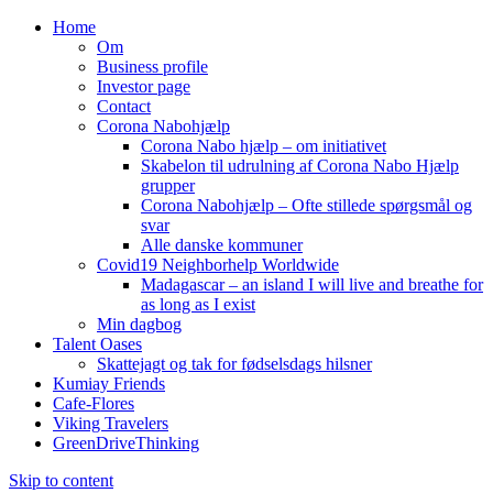
Home
Om
Business profile
Investor page
Contact
Corona Nabohjælp
Corona Nabo hjælp – om initiativet
Skabelon til udrulning af Corona Nabo Hjælp
grupper
Corona Nabohjælp – Ofte stillede spørgsmål og
svar
Alle danske kommuner
Covid19 Neighborhelp Worldwide
Madagascar – an island I will live and breathe for
as long as I exist
Min dagbog
Talent Oases
Skattejagt og tak for fødselsdags hilsner
Kumiay Friends
Cafe-Flores
Viking Travelers
GreenDriveThinking
Skip to content