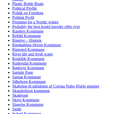
Plastic Bottle Boats
Political Profile
Politik og Foredrag
Politisk Profil
Prepping for a Nordic winter
Probably the best hostel traveler offer ever
Randers Kommune
Rebild Kommune
Ringive – Historie
Ringkøbing-Skjern Kommune
Ringsted Kommune
River life and fresh water
Roskilde Kommune
Rudersdal Kommune
Rødovre Kommune
Sample Page
Samsø Kommune
Silkeborg Kommune
Skabelon til udrulning af Corona Nabo Hjælp grupper
Skanderborg kommune
Skattejagt
Skive Kommune
Slagelse Kommune
Smile
Solrød Kommune