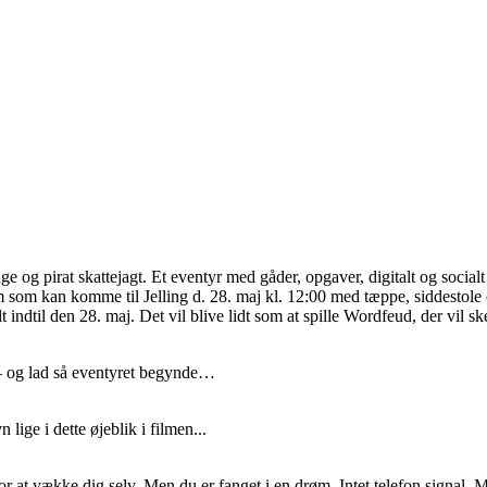
nge og pirat skattejagt. Et eventyr med gåder, opgaver, digitalt og soci
m som kan komme til Jelling d. 28. maj kl. 12:00 med tæppe, siddesto
 indtil den 28. maj. Det vil blive lidt som at spille Wordfeud, der vil
 – og lad så eventyret begynde…
lige i dette øjeblik i filmen...
or at vække dig selv. Men du er fanget i en drøm. Intet telefon signal. M