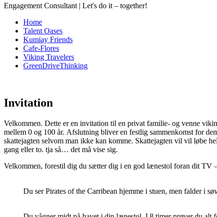
Engagement Consultant | Let's do it – together!
Home
Talent Oases
Kumiay Friends
Cafe-Flores
Viking Travelers
GreenDriveThinking
Invitation
Velkommen. Dette er en invitation til en privat familie- og venne viki
mellem 0 og 100 år. Afslutning bliver en festlig sammenkomst for de
skattejagten selvom man ikke kan komme. Skattejagten vil vil løbe helt
gang eller to. tja så… det må vise sig.
Velkommen, forestil dig du sætter dig i en god lænestol foran dit TV
Du ser Pirates of the Carribean hjemme i stuen, men falder i søvn 
Du vågner midt på havet i din lænestol. I 8 timer prøver du alt f