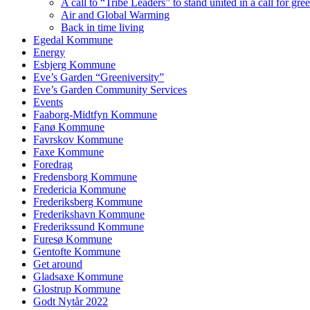
A call to “Tribe Leaders” to stand united in a call for gr
Air and Global Warming
Back in time living
Egedal Kommune
Energy
Esbjerg Kommune
Eve’s Garden “Greeniversity”
Eve’s Garden Community Services
Events
Faaborg-Midtfyn Kommune
Fanø Kommune
Favrskov Kommune
Faxe Kommune
Foredrag
Fredensborg Kommune
Fredericia Kommune
Frederiksberg Kommune
Frederikshavn Kommune
Frederikssund Kommune
Furesø Kommune
Gentofte Kommune
Get around
Gladsaxe Kommune
Glostrup Kommune
Godt Nytår 2022