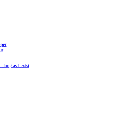
pper
ar
s long as I exist