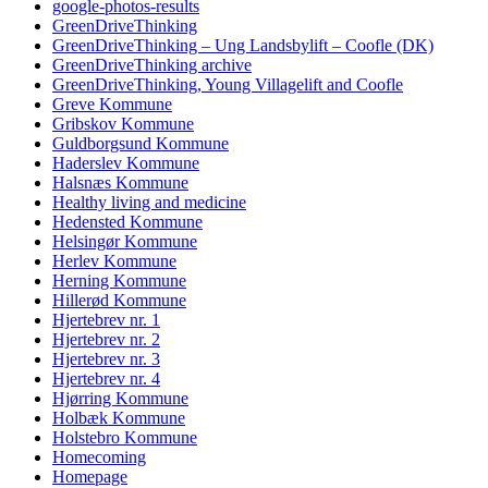
google-photos-results
GreenDriveThinking
GreenDriveThinking – Ung Landsbylift – Coofle (DK)
GreenDriveThinking archive
GreenDriveThinking, Young Villagelift and Coofle
Greve Kommune
Gribskov Kommune
Guldborgsund Kommune
Haderslev Kommune
Halsnæs Kommune
Healthy living and medicine
Hedensted Kommune
Helsingør Kommune
Herlev Kommune
Herning Kommune
Hillerød Kommune
Hjertebrev nr. 1
Hjertebrev nr. 2
Hjertebrev nr. 3
Hjertebrev nr. 4
Hjørring Kommune
Holbæk Kommune
Holstebro Kommune
Homecoming
Homepage