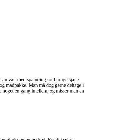
alt samvær med spænding for barlige sjæle
le og madpakke. Man må dog gerne deltage i
 ske noget en gang imellem, og misser man en
en pludselig en besked. Fra dig selv. I