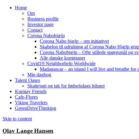
Home
Om
Business profile
Investor page
Contact
Corona Nabohjælp
Corona Nabo hjælp – om initiativet
Skabelon til udrulning af Corona Nabo Hjælp gru
Corona Nabohjælp – Ofte stillede spørgsmål og sv
Alle danske kommuner
Covid19 Neighborhelp Worldwide
Madagascar – an island I will live and breathe for a
Min dagbog
Talent Oases
Skattejagt og tak for fødselsdags hilsner
Kumiay Friends
Cafe-Flores
Viking Travelers
GreenDriveThinking
Skip to content
Olav Lange Hansen