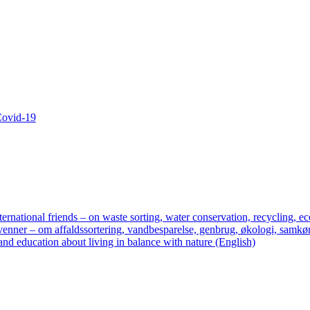
 Covid-19
ternational friends – on waste sorting, water conservation, recycling, ec
enner – om affaldssortering, vandbesparelse, genbrug, økologi, samkør
nd education about living in balance with nature (English)