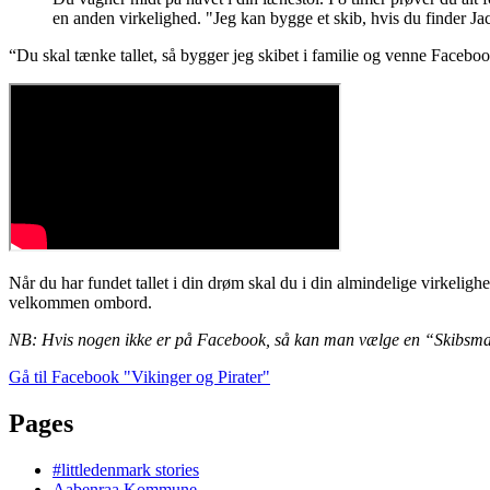
en anden virkelighed. "Jeg kan bygge et skib, hvis du finder Ja
“Du skal tænke tallet, så bygger jeg skibet i familie og venne Faceboo
Når du har fundet tallet i din drøm skal du i din almindelige virkeligh
velkommen ombord.
NB: Hvis nogen ikke er på Facebook, så kan man vælge en “Skibsmate
Gå til Facebook "Vikinger og Pirater"
Pages
#littledenmark stories
Aabenraa Kommune