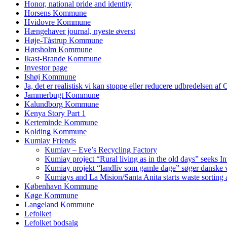
Honor, national pride and identity
Horsens Kommune
Hvidovre Kommune
Hængehaver journal, nyeste øverst
Høje-Tåstrup Kommune
Hørsholm Kommune
Ikast-Brande Kommune
Investor page
Ishøj Kommune
Ja, det er realistisk vi kan stoppe eller reducere udbredelsen af
Jammerbugt Kommune
Kalundborg Kommune
Kenya Story Part 1
Kerteminde Kommune
Kolding Kommune
Kumiay Friends
Kumiay – Eve’s Recycling Factory
Kumiay project “Rural living as in the old days” seeks In
Kumiay projekt “landliv som gamle dage” søger danske v
Kumiays and La Mision/Santa Anita starts waste sorting a
København Kommune
Køge Kommune
Langeland Kommune
Lefolket
Lefolket bodsalg