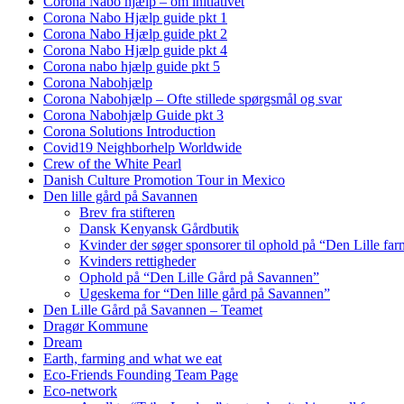
Corona Nabo hjælp – om initiativet
Corona Nabo Hjælp guide pkt 1
Corona Nabo Hjælp guide pkt 2
Corona Nabo Hjælp guide pkt 4
Corona nabo hjælp guide pkt 5
Corona Nabohjælp
Corona Nabohjælp – Ofte stillede spørgsmål og svar
Corona Nabohjælp Guide pkt 3
Corona Solutions Introduction
Covid19 Neighborhelp Worldwide
Crew of the White Pearl
Danish Culture Promotion Tour in Mexico
Den lille gård på Savannen
Brev fra stifteren
Dansk Kenyansk Gårdbutik
Kvinder der søger sponsorer til ophold på “Den Lille fa
Kvinders rettigheder
Ophold på “Den Lille Gård på Savannen”
Ugeskema for “Den lille gård på Savannen”
Den Lille Gård på Savannen – Teamet
Dragør Kommune
Dream
Earth, farming and what we eat
Eco-Friends Founding Team Page
Eco-network