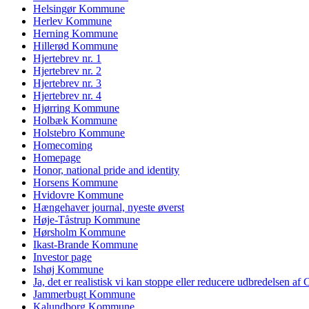
Helsingør Kommune
Herlev Kommune
Herning Kommune
Hillerød Kommune
Hjertebrev nr. 1
Hjertebrev nr. 2
Hjertebrev nr. 3
Hjertebrev nr. 4
Hjørring Kommune
Holbæk Kommune
Holstebro Kommune
Homecoming
Homepage
Honor, national pride and identity
Horsens Kommune
Hvidovre Kommune
Hængehaver journal, nyeste øverst
Høje-Tåstrup Kommune
Hørsholm Kommune
Ikast-Brande Kommune
Investor page
Ishøj Kommune
Ja, det er realistisk vi kan stoppe eller reducere udbredelsen af
Jammerbugt Kommune
Kalundborg Kommune