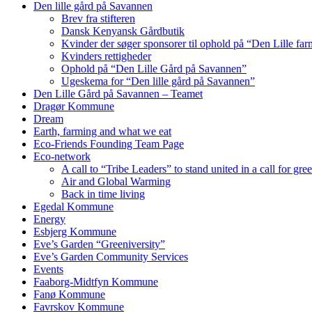
Den lille gård på Savannen
Brev fra stifteren
Dansk Kenyansk Gårdbutik
Kvinder der søger sponsorer til ophold på “Den Lille fa
Kvinders rettigheder
Ophold på “Den Lille Gård på Savannen”
Ugeskema for “Den lille gård på Savannen”
Den Lille Gård på Savannen – Teamet
Dragør Kommune
Dream
Earth, farming and what we eat
Eco-Friends Founding Team Page
Eco-network
A call to “Tribe Leaders” to stand united in a call for gr
Air and Global Warming
Back in time living
Egedal Kommune
Energy
Esbjerg Kommune
Eve’s Garden “Greeniversity”
Eve’s Garden Community Services
Events
Faaborg-Midtfyn Kommune
Fanø Kommune
Favrskov Kommune