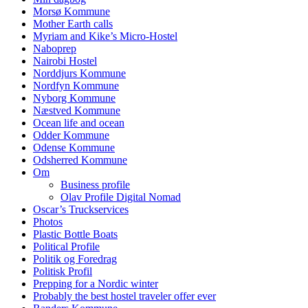
Morsø Kommune
Mother Earth calls
Myriam and Kike’s Micro-Hostel
Naboprep
Nairobi Hostel
Norddjurs Kommune
Nordfyn Kommune
Nyborg Kommune
Næstved Kommune
Ocean life and ocean
Odder Kommune
Odense Kommune
Odsherred Kommune
Om
Business profile
Olav Profile Digital Nomad
Oscar’s Truckservices
Photos
Plastic Bottle Boats
Political Profile
Politik og Foredrag
Politisk Profil
Prepping for a Nordic winter
Probably the best hostel traveler offer ever