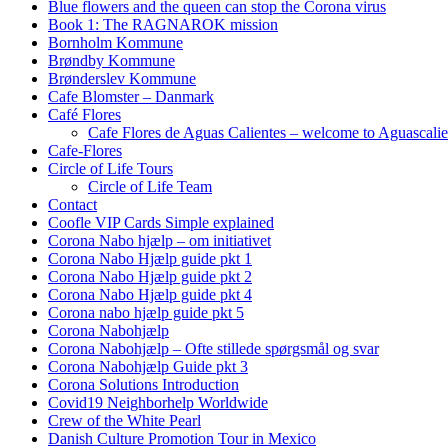
Blue flowers and the queen can stop the Corona virus
Book 1: The RAGNAROK mission
Bornholm Kommune
Brøndby Kommune
Brønderslev Kommune
Cafe Blomster – Danmark
Café Flores
Cafe Flores de Aguas Calientes – welcome to Aguascalie
Cafe-Flores
Circle of Life Tours
Circle of Life Team
Contact
Coofle VIP Cards Simple explained
Corona Nabo hjælp – om initiativet
Corona Nabo Hjælp guide pkt 1
Corona Nabo Hjælp guide pkt 2
Corona Nabo Hjælp guide pkt 4
Corona nabo hjælp guide pkt 5
Corona Nabohjælp
Corona Nabohjælp – Ofte stillede spørgsmål og svar
Corona Nabohjælp Guide pkt 3
Corona Solutions Introduction
Covid19 Neighborhelp Worldwide
Crew of the White Pearl
Danish Culture Promotion Tour in Mexico