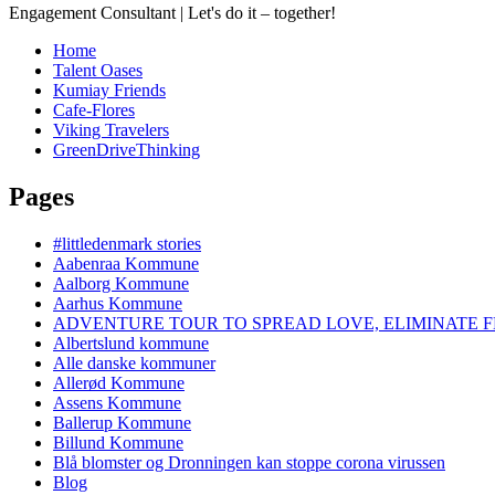
Engagement Consultant | Let's do it – together!
Home
Talent Oases
Kumiay Friends
Cafe-Flores
Viking Travelers
GreenDriveThinking
Pages
#littledenmark stories
Aabenraa Kommune
Aalborg Kommune
Aarhus Kommune
ADVENTURE TOUR TO SPREAD LOVE, ELIMINATE F
Albertslund kommune
Alle danske kommuner
Allerød Kommune
Assens Kommune
Ballerup Kommune
Billund Kommune
Blå blomster og Dronningen kan stoppe corona virussen
Blog