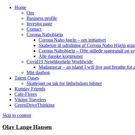
Home
Om
Business profile
Investor page
Contact
Corona Nabohjælp
Corona Nabo hjælp – om initiativet
Skabelon til udrulning af Corona Nabo Hjælp gru
Corona Nabohjælp – Ofte stillede spørgsmål og sv
Alle danske kommuner
Covid19 Neighborhelp Worldwide
Madagascar – an island I will live and breathe for a
Min dagbog
Talent Oases
Skattejagt og tak for fødselsdags hilsner
Kumiay Friends
Cafe-Flores
Viking Travelers
GreenDriveThinking
Skip to content
Olav Lange Hansen