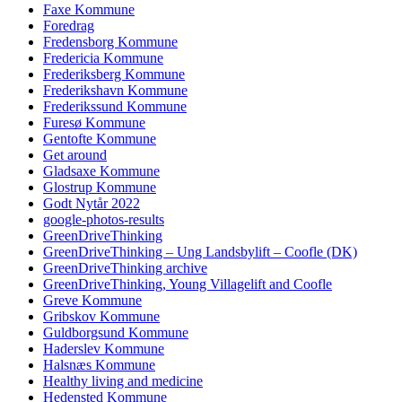
Faxe Kommune
Foredrag
Fredensborg Kommune
Fredericia Kommune
Frederiksberg Kommune
Frederikshavn Kommune
Frederikssund Kommune
Furesø Kommune
Gentofte Kommune
Get around
Gladsaxe Kommune
Glostrup Kommune
Godt Nytår 2022
google-photos-results
GreenDriveThinking
GreenDriveThinking – Ung Landsbylift – Coofle (DK)
GreenDriveThinking archive
GreenDriveThinking, Young Villagelift and Coofle
Greve Kommune
Gribskov Kommune
Guldborgsund Kommune
Haderslev Kommune
Halsnæs Kommune
Healthy living and medicine
Hedensted Kommune