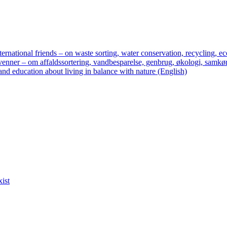
ternational friends – on waste sorting, water conservation, recycling, ec
enner – om affaldssortering, vandbesparelse, genbrug, økologi, samkør
nd education about living in balance with nature (English)
xist