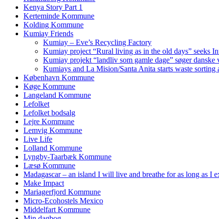
Kenya Story Part 1
Kerteminde Kommune
Kolding Kommune
Kumiay Friends
Kumiay – Eve’s Recycling Factory
Kumiay project “Rural living as in the old days” seeks In
Kumiay projekt “landliv som gamle dage” søger danske v
Kumiays and La Mision/Santa Anita starts waste sorting a
København Kommune
Køge Kommune
Langeland Kommune
Lefolket
Lefolket bodsalg
Lejre Kommune
Lemvig Kommune
Live Life
Lolland Kommune
Lyngby-Taarbæk Kommune
Læsø Kommune
Madagascar – an island I will live and breathe for as long as I e
Make Impact
Mariagerfjord Kommune
Micro-Ecohostels Mexico
Middelfart Kommune
Min dagbog