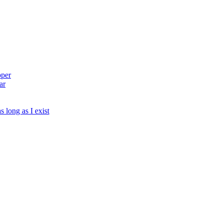
pper
ar
s long as I exist