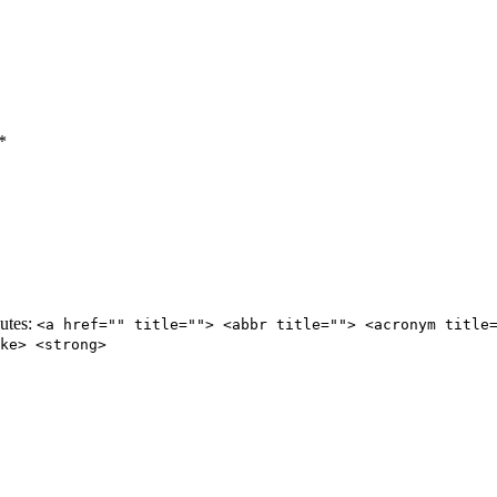
*
butes:
<a href="" title=""> <abbr title=""> <acronym title
ke> <strong>