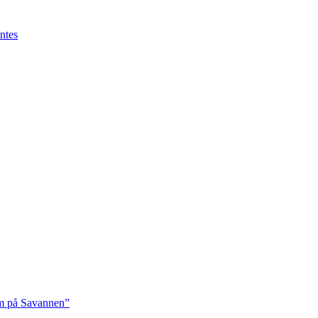
ntes
rm på Savannen”