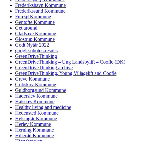
Frederikshavn Kommune
Frederikssund Kommune
Furesø Kommune
Gentofte Kommune
Get around
Gladsaxe Kommune
Glostrup Kommune
Godt Nytår 2022
google-photos-results
GreenDriveThinking
GreenDriveThinking – Ung Landsbylift – Coofle (DK)
GreenDriveThinking archive
GreenDriveThinking, Young Villagelift and Coofle
Greve Kommune
Gribskov Kommune
Guldborgsund Kommune
Haderslev Kommune
Halsnæs Kommune
Healthy living and medicine
Hedensted Kommune
Helsingør Kommune
Herlev Kommune
Herning Kommune
Hillerød Kommune