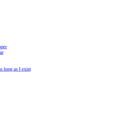
pper
ar
s long as I exist