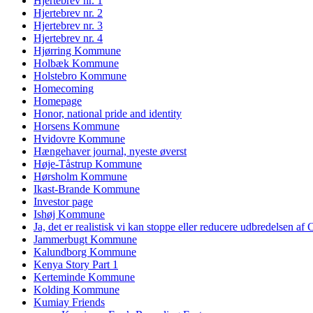
Hjertebrev nr. 1
Hjertebrev nr. 2
Hjertebrev nr. 3
Hjertebrev nr. 4
Hjørring Kommune
Holbæk Kommune
Holstebro Kommune
Homecoming
Homepage
Honor, national pride and identity
Horsens Kommune
Hvidovre Kommune
Hængehaver journal, nyeste øverst
Høje-Tåstrup Kommune
Hørsholm Kommune
Ikast-Brande Kommune
Investor page
Ishøj Kommune
Ja, det er realistisk vi kan stoppe eller reducere udbredelsen af
Jammerbugt Kommune
Kalundborg Kommune
Kenya Story Part 1
Kerteminde Kommune
Kolding Kommune
Kumiay Friends