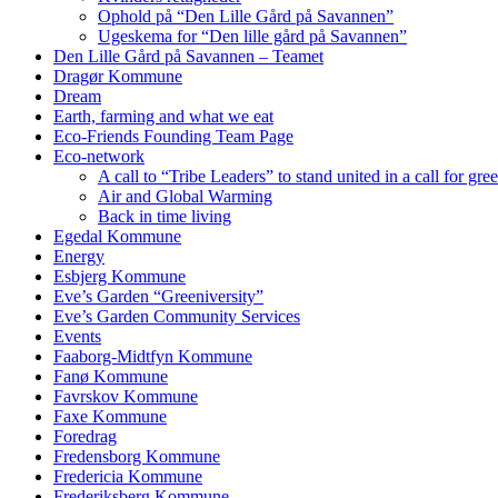
Ophold på “Den Lille Gård på Savannen”
Ugeskema for “Den lille gård på Savannen”
Den Lille Gård på Savannen – Teamet
Dragør Kommune
Dream
Earth, farming and what we eat
Eco-Friends Founding Team Page
Eco-network
A call to “Tribe Leaders” to stand united in a call for gr
Air and Global Warming
Back in time living
Egedal Kommune
Energy
Esbjerg Kommune
Eve’s Garden “Greeniversity”
Eve’s Garden Community Services
Events
Faaborg-Midtfyn Kommune
Fanø Kommune
Favrskov Kommune
Faxe Kommune
Foredrag
Fredensborg Kommune
Fredericia Kommune
Frederiksberg Kommune