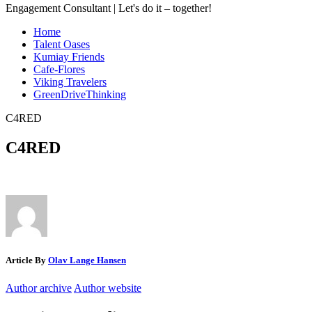
Engagement Consultant | Let's do it – together!
Home
Talent Oases
Kumiay Friends
Cafe-Flores
Viking Travelers
GreenDriveThinking
C4RED
C4RED
Article By
Olav Lange Hansen
Author archive
Author website