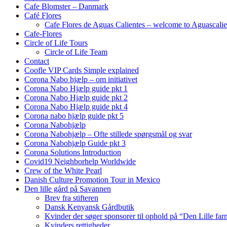
Cafe Blomster – Danmark
Café Flores
Cafe Flores de Aguas Calientes – welcome to Aguascalie
Cafe-Flores
Circle of Life Tours
Circle of Life Team
Contact
Coofle VIP Cards Simple explained
Corona Nabo hjælp – om initiativet
Corona Nabo Hjælp guide pkt 1
Corona Nabo Hjælp guide pkt 2
Corona Nabo Hjælp guide pkt 4
Corona nabo hjælp guide pkt 5
Corona Nabohjælp
Corona Nabohjælp – Ofte stillede spørgsmål og svar
Corona Nabohjælp Guide pkt 3
Corona Solutions Introduction
Covid19 Neighborhelp Worldwide
Crew of the White Pearl
Danish Culture Promotion Tour in Mexico
Den lille gård på Savannen
Brev fra stifteren
Dansk Kenyansk Gårdbutik
Kvinder der søger sponsorer til ophold på “Den Lille fa
Kvinders rettigheder