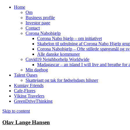
Home
Om
Business profile
Investor page
Contact
Corona Nabohjælp
Corona Nabo hjælp – om initiativet
Skabelon til udrulning af Corona Nabo Hjælp gru
Corona Nabohjælp – Ofte stillede spørgsmål og sv
Alle danske kommuner
Covid19 Neighborhelp Worldwide
Madagascar – an island I will live and breathe for a
Min dagbog
Talent Oases
Skattejagt og tak for fødselsdags hilsner
Kumiay Friends
Cafe-Flores
Viking Travelers
GreenDriveThinking
Skip to content
Olav Lange Hansen