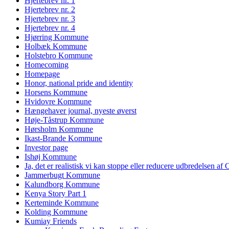
Hjertebrev nr. 1
Hjertebrev nr. 2
Hjertebrev nr. 3
Hjertebrev nr. 4
Hjørring Kommune
Holbæk Kommune
Holstebro Kommune
Homecoming
Homepage
Honor, national pride and identity
Horsens Kommune
Hvidovre Kommune
Hængehaver journal, nyeste øverst
Høje-Tåstrup Kommune
Hørsholm Kommune
Ikast-Brande Kommune
Investor page
Ishøj Kommune
Ja, det er realistisk vi kan stoppe eller reducere udbredelsen af
Jammerbugt Kommune
Kalundborg Kommune
Kenya Story Part 1
Kerteminde Kommune
Kolding Kommune
Kumiay Friends