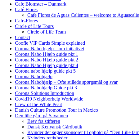
Cafe Blomster – Danmark
Café Flores
Cafe Flores de Aguas Calientes – welcome to Aguascalie
Cafe-Flores
Circle of Life Tours
Circle of Life Team
Contact
Coofle VIP Cards Simple explained
Corona Nabo hjælp – om initiativet
Corona Nabo Hjælp guide pkt 1
Corona Nabo Hjælp guide pkt 2
Corona Nabo Hjælp guide pkt 4
Corona nabo hjælp guide pkt 5
Corona Nabohjælp
Corona Nabohjælp – Ofte stillede spørgsmål og svar
Corona Nabohjælp Guide pkt 3
Corona Solutions Introduction
Covid19 Neighborhelp Worldwide
Crew of the White Pearl
Danish Culture Promotion Tour in Mexico
Den lille gård på Savannen
Brev fra stifteren
Dansk Kenyansk Gårdbutik
Kvinder der søger sponsorer til ophold på “Den Lille fa
Kvinders rettigheder