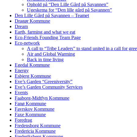
Ophold på “Den Lille Gård på Savannen”
Ugeskema for “Den lille gård på Savannen”
Den Lille Gård på Savannen – Teamet
Dragør Kommune
Dream
Earth, farming and what we eat
Eco-Friends Founding Team Page
Eco-network
A call to “Tribe Leaders” to stand united in a call for gr
Air and Global Warming
Back in time living
Egedal Kommune
Energy
Esbjerg Kommune
Eve’s Garden “Greeniversity”
Eve’s Garden Community Services
Events
Faaborg-Midtfyn Kommune
Fanø Kommune
Favrskov Kommune
Faxe Kommune
Foredrag
Fredensborg Kommune
Fredericia Kommune
Frederiksberg Kommune