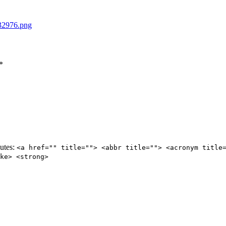
-32976.png
*
butes:
<a href="" title=""> <abbr title=""> <acronym title
ke> <strong>