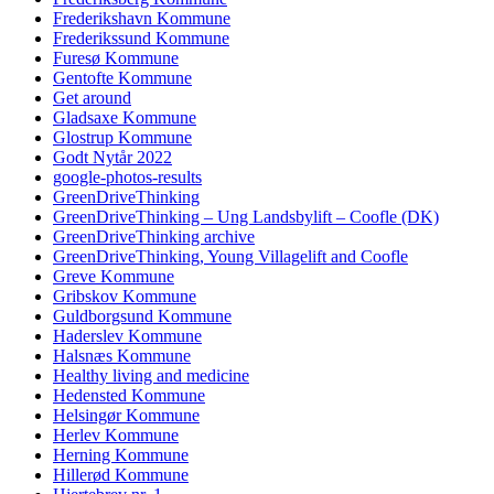
Frederikshavn Kommune
Frederikssund Kommune
Furesø Kommune
Gentofte Kommune
Get around
Gladsaxe Kommune
Glostrup Kommune
Godt Nytår 2022
google-photos-results
GreenDriveThinking
GreenDriveThinking – Ung Landsbylift – Coofle (DK)
GreenDriveThinking archive
GreenDriveThinking, Young Villagelift and Coofle
Greve Kommune
Gribskov Kommune
Guldborgsund Kommune
Haderslev Kommune
Halsnæs Kommune
Healthy living and medicine
Hedensted Kommune
Helsingør Kommune
Herlev Kommune
Herning Kommune
Hillerød Kommune