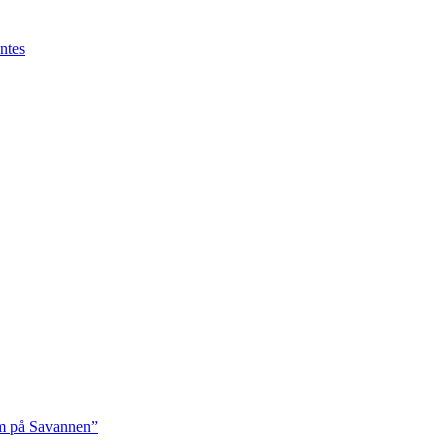
ntes
rm på Savannen”