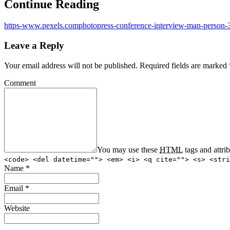
Continue Reading
https-www.pexels.comphotopress-conference-interview-man-person
Leave a Reply
Your email address will not be published.
Required fields are marked
Comment
You may use these
HTML
tags and attri
<code> <del datetime=""> <em> <i> <q cite=""> <s> <stri
Name
*
Email
*
Website