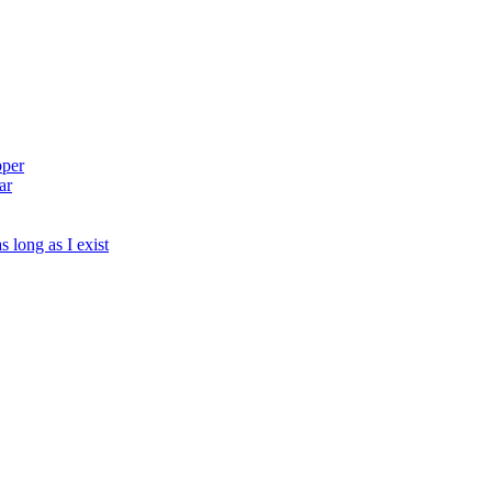
pper
ar
s long as I exist