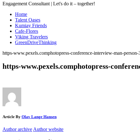
Engagement Consultant | Let's do it – together!
Home
Talent Oases
Kumiay Friends
Cafe-Flores
Viking Travelers
GreenDriveThinking
https-www.pexels.comphotopress-conference-interview-man-person
https-www.pexels.comphotopress-conferen
Article By
Olav Lange Hansen
Author archive
Author website