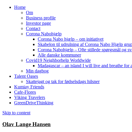
Home
Om
Business profile
Investor page
Contact
Corona Nabohjælp
Corona Nabo hjælp – om initiativet
Skabelon til udrulning af Corona Nabo Hjælp gru
Corona Nabohjælp – Ofte stillede spørgsmål og sv
Alle danske kommuner
Covid19 Neighborhelp Worldwide
Madagascar – an island I will live and breathe for a
Min dagbog
Talent Oases
Skattejagt og tak for fødselsdags hilsner
Kumiay Friends
Cafe-Flores
Viking Travelers
GreenDriveThinking
Skip to content
Olav Lange Hansen