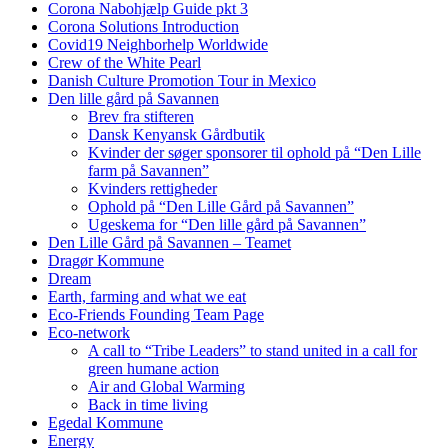
Corona Nabohjælp Guide pkt 3
Corona Solutions Introduction
Covid19 Neighborhelp Worldwide
Crew of the White Pearl
Danish Culture Promotion Tour in Mexico
Den lille gård på Savannen
Brev fra stifteren
Dansk Kenyansk Gårdbutik
Kvinder der søger sponsorer til ophold på “Den Lille
farm på Savannen”
Kvinders rettigheder
Ophold på “Den Lille Gård på Savannen”
Ugeskema for “Den lille gård på Savannen”
Den Lille Gård på Savannen – Teamet
Dragør Kommune
Dream
Earth, farming and what we eat
Eco-Friends Founding Team Page
Eco-network
A call to “Tribe Leaders” to stand united in a call for
green humane action
Air and Global Warming
Back in time living
Egedal Kommune
Energy