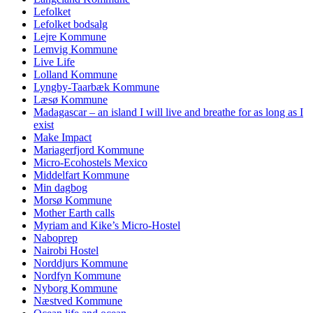
Lefolket
Lefolket bodsalg
Lejre Kommune
Lemvig Kommune
Live Life
Lolland Kommune
Lyngby-Taarbæk Kommune
Læsø Kommune
Madagascar – an island I will live and breathe for as long as I
exist
Make Impact
Mariagerfjord Kommune
Micro-Ecohostels Mexico
Middelfart Kommune
Min dagbog
Morsø Kommune
Mother Earth calls
Myriam and Kike’s Micro-Hostel
Naboprep
Nairobi Hostel
Norddjurs Kommune
Nordfyn Kommune
Nyborg Kommune
Næstved Kommune