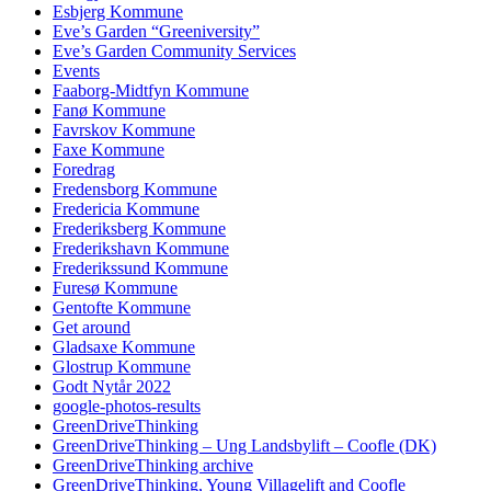
Esbjerg Kommune
Eve’s Garden “Greeniversity”
Eve’s Garden Community Services
Events
Faaborg-Midtfyn Kommune
Fanø Kommune
Favrskov Kommune
Faxe Kommune
Foredrag
Fredensborg Kommune
Fredericia Kommune
Frederiksberg Kommune
Frederikshavn Kommune
Frederikssund Kommune
Furesø Kommune
Gentofte Kommune
Get around
Gladsaxe Kommune
Glostrup Kommune
Godt Nytår 2022
google-photos-results
GreenDriveThinking
GreenDriveThinking – Ung Landsbylift – Coofle (DK)
GreenDriveThinking archive
GreenDriveThinking, Young Villagelift and Coofle