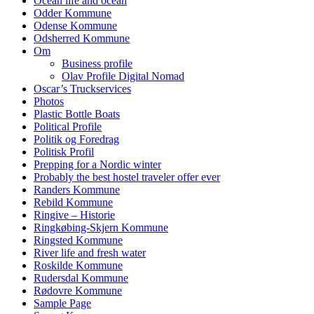
Ocean life and ocean
Odder Kommune
Odense Kommune
Odsherred Kommune
Om
Business profile
Olav Profile Digital Nomad
Oscar’s Truckservices
Photos
Plastic Bottle Boats
Political Profile
Politik og Foredrag
Politisk Profil
Prepping for a Nordic winter
Probably the best hostel traveler offer ever
Randers Kommune
Rebild Kommune
Ringive – Historie
Ringkøbing-Skjern Kommune
Ringsted Kommune
River life and fresh water
Roskilde Kommune
Rudersdal Kommune
Rødovre Kommune
Sample Page