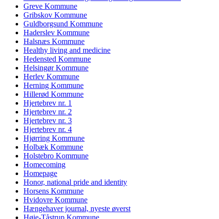
Greve Kommune
Gribskov Kommune
Guldborgsund Kommune
Haderslev Kommune
Halsnæs Kommune
Healthy living and medicine
Hedensted Kommune
Helsingør Kommune
Herlev Kommune
Herning Kommune
Hillerød Kommune
Hjertebrev nr. 1
Hjertebrev nr. 2
Hjertebrev nr. 3
Hjertebrev nr. 4
Hjørring Kommune
Holbæk Kommune
Holstebro Kommune
Homecoming
Homepage
Honor, national pride and identity
Horsens Kommune
Hvidovre Kommune
Hængehaver journal, nyeste øverst
Høje-Tåstrup Kommune