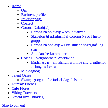
Home
Om
Business profile
Investor page
Contact
Corona Nabohjælp
Corona Nabo hjælp – om initiativet
Skabelon til udrulning af Corona Nabo Hjælp
grupper
Corona Nabohjælp – Ofte stillede spørgsmål og
svar
Alle danske kommuner
Covid19 Neighborhelp Worldwide
Madagascar – an island I will live and breathe for
as long as I exist
Min dagbog
Talent Oases
Skattejagt og tak for fødselsdags hilsner
Kumiay Friends
Cafe-Flores
Viking Travelers
GreenDriveThinking
Skip to content