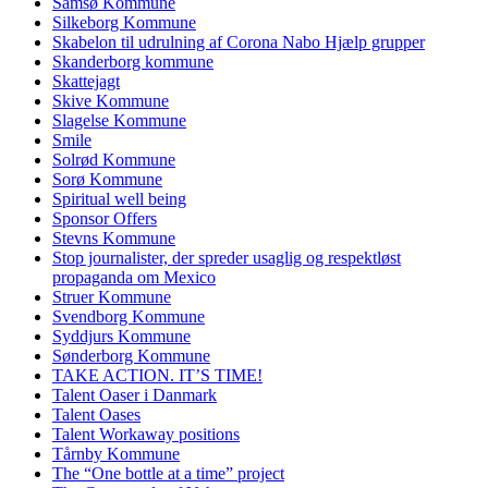
Samsø Kommune
Silkeborg Kommune
Skabelon til udrulning af Corona Nabo Hjælp grupper
Skanderborg kommune
Skattejagt
Skive Kommune
Slagelse Kommune
Smile
Solrød Kommune
Sorø Kommune
Spiritual well being
Sponsor Offers
Stevns Kommune
Stop journalister, der spreder usaglig og respektløst
propaganda om Mexico
Struer Kommune
Svendborg Kommune
Syddjurs Kommune
Sønderborg Kommune
TAKE ACTION. IT’S TIME!
Talent Oaser i Danmark
Talent Oases
Talent Workaway positions
Tårnby Kommune
The “One bottle at a time” project