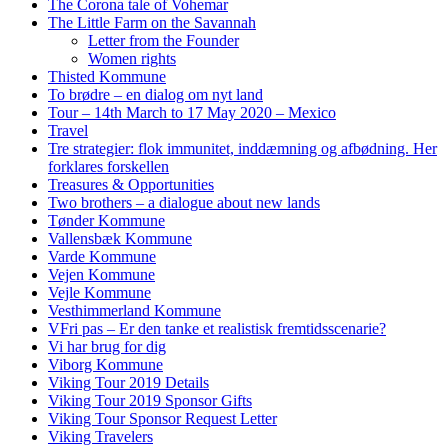
The Corona tale of Vohemar
The Little Farm on the Savannah
Letter from the Founder
Women rights
Thisted Kommune
To brødre – en dialog om nyt land
Tour – 14th March to 17 May 2020 – Mexico
Travel
Tre strategier: flok immunitet, inddæmning og afbødning. Her
forklares forskellen
Treasures & Opportunities
Two brothers – a dialogue about new lands
Tønder Kommune
Vallensbæk Kommune
Varde Kommune
Vejen Kommune
Vejle Kommune
Vesthimmerland Kommune
VFri pas – Er den tanke et realistisk fremtidsscenarie?
Vi har brug for dig
Viborg Kommune
Viking Tour 2019 Details
Viking Tour 2019 Sponsor Gifts
Viking Tour Sponsor Request Letter
Viking Travelers