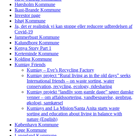
Hørsholm Kommune
Ikast-Brande Kommune
Investor page
Ishøj Kommune
Ja, det er realistisk vi kan stoppe eller reducere udbredelsen af
Covid-19
Jammerbugt Kommune
Kalundborg Kommune
Kenya Story Part 1
Kerteminde Kommune
Kolding Kommune
Kumiay Friends
Kumiay – Eve’s Recycling Factory
Kumiay project “Rural living as in the old days” seeks
International friends – on waste sorting, water
conservation, recycling, ecology, ridesharing
Kumiay projekt “landliv som gamle dage” søger danske
venner – om affaldssortering, vandbesparelse, genbrug,
økologi, samkørsel
Kumiays and La Mision/Santa Anita starts waste
sorting and education about living in balance with
nature (English)
København Kommune
Køge Kommune
Langeland Kommune