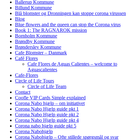
Ballerup Kommune
Billund Kommune
Blå blomster og Dronningen kan stoppe corona virussen
Blog
Blue flowers and the queen can stop the Corona virus
Book 1: The RAGNAROK mission
Bornholm Kommune
Brøndby Kommune
Brønderslev Kommune
Cafe Blomster – Danmark
Café Flores
Cafe Flores de Aguas Calientes – welcome to
Aguascalientes
Cafe-Flores
Circle of Life Tours
Circle of Life Team
Contact
Coofle VIP Cards Simple explained
Corona Nabo hjælp – om initiativet
Corona Nabo Hjælp guide pkt 1
Corona Nabo Hjælp guide pkt 2
Corona Nabo Hjælp guide pkt 4
Corona nabo hjælp guide pkt 5
Corona Nabohjælp
Corona Nabohjælp – Ofte stillede spørgsmål og svar