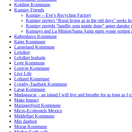
Kolding Kommune
Kumiay Friends
Kumiay – Eve’s Recycling Factory
Kumiay project “Rural living as in the old days” seeks In
Kumiay projekt “landliv som gamle dage” søger danske v
Kumiays and La Mision/Santa Anita starts waste sorting a
København Kommune
Køge Kommune
Langeland Kommune
Lefolket
Lefolket bodsalg
Lejre Kommune
Lemvig Kommune
Live Life
Lolland Kommune
Lyngby-Taarbæk Kommune
Læsø Kommune
Madagascar – an island I will live and breathe for as long as I e
Make Impact
Mariagerfjord Kommune
Micro-Ecohostels Mexico
Middelfart Kommune
Min dagbog
Morsø Kommune
Mother Earth calls