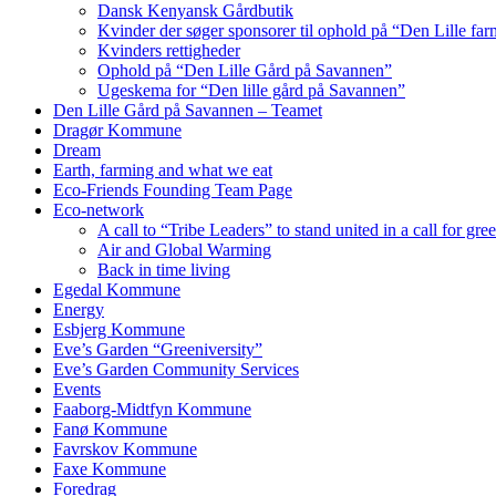
Dansk Kenyansk Gårdbutik
Kvinder der søger sponsorer til ophold på “Den Lille fa
Kvinders rettigheder
Ophold på “Den Lille Gård på Savannen”
Ugeskema for “Den lille gård på Savannen”
Den Lille Gård på Savannen – Teamet
Dragør Kommune
Dream
Earth, farming and what we eat
Eco-Friends Founding Team Page
Eco-network
A call to “Tribe Leaders” to stand united in a call for gr
Air and Global Warming
Back in time living
Egedal Kommune
Energy
Esbjerg Kommune
Eve’s Garden “Greeniversity”
Eve’s Garden Community Services
Events
Faaborg-Midtfyn Kommune
Fanø Kommune
Favrskov Kommune
Faxe Kommune
Foredrag