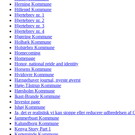
Herning Kommune
Hillerød Kommune
Hjertebrev nr. 1
Hjertebrev nr. 2
Hjertebrev nr. 3
Hjertebrev nr. 4
Hjørring Kommune
Holbæk Kommune
Holstebro Kommune
Homecoming
Homepage
Honor, national pride and identity
Horsens Kommune
Hvidovre Kommune
Hængehaver journal, nyeste øverst
Høje-Tåstrup Kommune
Hørsholm Kommune
Ikast-Brande Kommune
Investor page
Ishøj Kommune
Ja, det er realistisk vi kan stoppe eller reducere udbredelsen af
Jammerbugt Kommune
Kalundborg Kommune
Kenya Story Part 1
Kerteminde Kommune