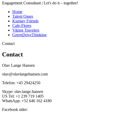
Engagement Consultant | Let's do it – together!
Home
Talent Oases
Kumiay Friends
Cafe-Flores
Viking Travelers
GreenDriveThinking
Contact
Contact
Olav Lange Hansen
olav@olavlangehansen.com
Telefon: +45 29424250
Skype: olav.lange.hansen
US Tel: +1 239 719 1405
WhatsApp: +52 646 162 4180
Facebook sider: