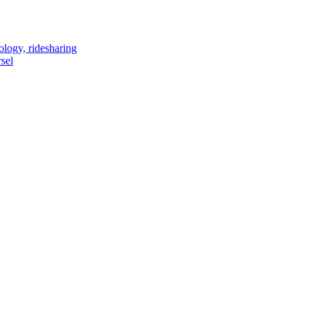
ology, ridesharing
sel