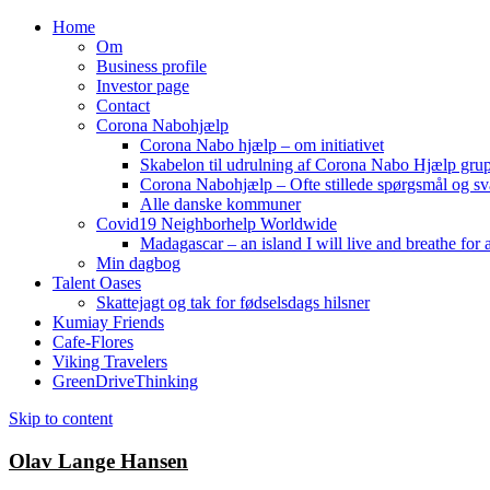
Home
Om
Business profile
Investor page
Contact
Corona Nabohjælp
Corona Nabo hjælp – om initiativet
Skabelon til udrulning af Corona Nabo Hjælp gru
Corona Nabohjælp – Ofte stillede spørgsmål og sv
Alle danske kommuner
Covid19 Neighborhelp Worldwide
Madagascar – an island I will live and breathe for a
Min dagbog
Talent Oases
Skattejagt og tak for fødselsdags hilsner
Kumiay Friends
Cafe-Flores
Viking Travelers
GreenDriveThinking
Skip to content
Olav Lange Hansen