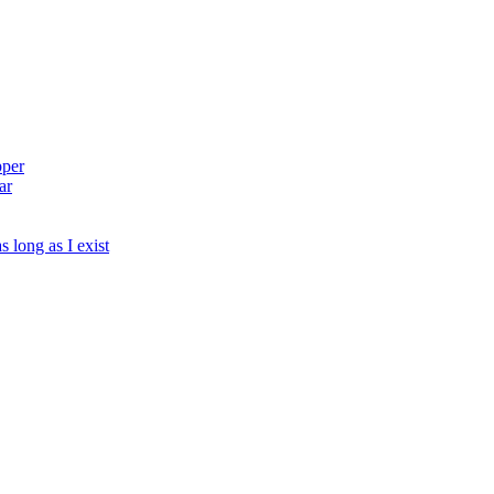
pper
ar
s long as I exist