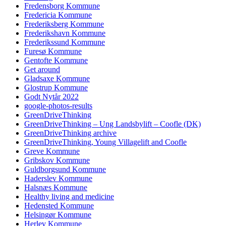
Fredensborg Kommune
Fredericia Kommune
Frederiksberg Kommune
Frederikshavn Kommune
Frederikssund Kommune
Furesø Kommune
Gentofte Kommune
Get around
Gladsaxe Kommune
Glostrup Kommune
Godt Nytår 2022
google-photos-results
GreenDriveThinking
GreenDriveThinking – Ung Landsbylift – Coofle (DK)
GreenDriveThinking archive
GreenDriveThinking, Young Villagelift and Coofle
Greve Kommune
Gribskov Kommune
Guldborgsund Kommune
Haderslev Kommune
Halsnæs Kommune
Healthy living and medicine
Hedensted Kommune
Helsingør Kommune
Herlev Kommune