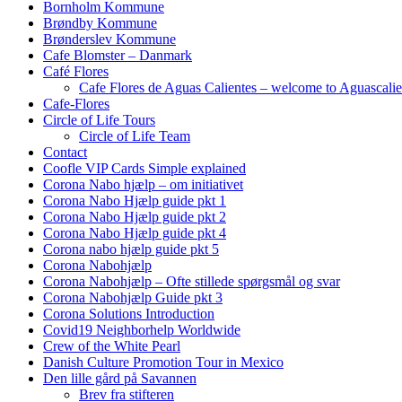
Bornholm Kommune
Brøndby Kommune
Brønderslev Kommune
Cafe Blomster – Danmark
Café Flores
Cafe Flores de Aguas Calientes – welcome to Aguascalie
Cafe-Flores
Circle of Life Tours
Circle of Life Team
Contact
Coofle VIP Cards Simple explained
Corona Nabo hjælp – om initiativet
Corona Nabo Hjælp guide pkt 1
Corona Nabo Hjælp guide pkt 2
Corona Nabo Hjælp guide pkt 4
Corona nabo hjælp guide pkt 5
Corona Nabohjælp
Corona Nabohjælp – Ofte stillede spørgsmål og svar
Corona Nabohjælp Guide pkt 3
Corona Solutions Introduction
Covid19 Neighborhelp Worldwide
Crew of the White Pearl
Danish Culture Promotion Tour in Mexico
Den lille gård på Savannen
Brev fra stifteren