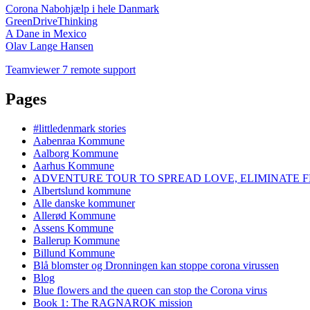
Corona Nabohjælp i hele Danmark
GreenDriveThinking
A Dane in Mexico
Olav Lange Hansen
Teamviewer 7 remote support
Pages
#littledenmark stories
Aabenraa Kommune
Aalborg Kommune
Aarhus Kommune
ADVENTURE TOUR TO SPREAD LOVE, ELIMINATE F
Albertslund kommune
Alle danske kommuner
Allerød Kommune
Assens Kommune
Ballerup Kommune
Billund Kommune
Blå blomster og Dronningen kan stoppe corona virussen
Blog
Blue flowers and the queen can stop the Corona virus
Book 1: The RAGNAROK mission