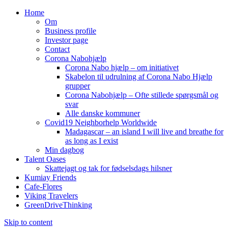
Home
Om
Business profile
Investor page
Contact
Corona Nabohjælp
Corona Nabo hjælp – om initiativet
Skabelon til udrulning af Corona Nabo Hjælp
grupper
Corona Nabohjælp – Ofte stillede spørgsmål og
svar
Alle danske kommuner
Covid19 Neighborhelp Worldwide
Madagascar – an island I will live and breathe for
as long as I exist
Min dagbog
Talent Oases
Skattejagt og tak for fødselsdags hilsner
Kumiay Friends
Cafe-Flores
Viking Travelers
GreenDriveThinking
Skip to content