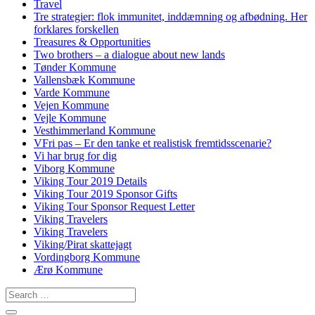
Travel
Tre strategier: flok immunitet, inddæmning og afbødning. Her
forklares forskellen
Treasures & Opportunities
Two brothers – a dialogue about new lands
Tønder Kommune
Vallensbæk Kommune
Varde Kommune
Vejen Kommune
Vejle Kommune
Vesthimmerland Kommune
VFri pas – Er den tanke et realistisk fremtidsscenarie?
Vi har brug for dig
Viborg Kommune
Viking Tour 2019 Details
Viking Tour 2019 Sponsor Gifts
Viking Tour Sponsor Request Letter
Viking Travelers
Viking Travelers
Viking/Pirat skattejagt
Vordingborg Kommune
Ærø Kommune