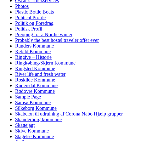
Oscar’s Truckservices
Photos
Plastic Bottle Boats
Political Profile
Politik og Foredrag
Politisk Profil
Prepping for a Nordic winter
Probably the best hostel traveler offer ever
Randers Kommune
Rebild Kommune
Ringive – Historie
Ringkøbing-Skjern Kommune
Ringsted Kommune
River life and fresh water
Roskilde Kommune
Rudersdal Kommune
Rødovre Kommune
Sample Page
Samsø Kommune
Silkeborg Kommune
Skabelon til udrulning af Corona Nabo Hjælp grupper
Skanderborg kommune
Skattejagt
Skive Kommune
Slagelse Kommune