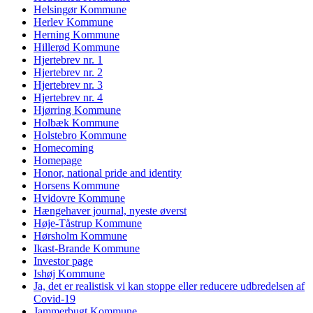
Helsingør Kommune
Herlev Kommune
Herning Kommune
Hillerød Kommune
Hjertebrev nr. 1
Hjertebrev nr. 2
Hjertebrev nr. 3
Hjertebrev nr. 4
Hjørring Kommune
Holbæk Kommune
Holstebro Kommune
Homecoming
Homepage
Honor, national pride and identity
Horsens Kommune
Hvidovre Kommune
Hængehaver journal, nyeste øverst
Høje-Tåstrup Kommune
Hørsholm Kommune
Ikast-Brande Kommune
Investor page
Ishøj Kommune
Ja, det er realistisk vi kan stoppe eller reducere udbredelsen af
Covid-19
Jammerbugt Kommune