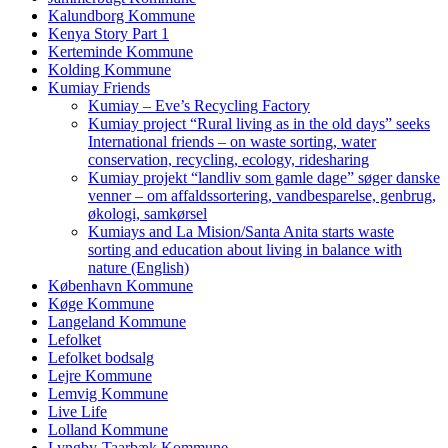
Kalundborg Kommune
Kenya Story Part 1
Kerteminde Kommune
Kolding Kommune
Kumiay Friends
Kumiay – Eve’s Recycling Factory
Kumiay project “Rural living as in the old days” seeks
International friends – on waste sorting, water
conservation, recycling, ecology, ridesharing
Kumiay projekt “landliv som gamle dage” søger danske
venner – om affaldssortering, vandbesparelse, genbrug,
økologi, samkørsel
Kumiays and La Mision/Santa Anita starts waste
sorting and education about living in balance with
nature (English)
København Kommune
Køge Kommune
Langeland Kommune
Lefolket
Lefolket bodsalg
Lejre Kommune
Lemvig Kommune
Live Life
Lolland Kommune
Lyngby-Taarbæk Kommune