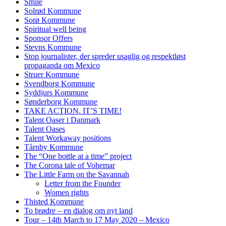
Smile
Solrød Kommune
Sorø Kommune
Spiritual well being
Sponsor Offers
Stevns Kommune
Stop journalister, der spreder usaglig og respektløst
propaganda om Mexico
Struer Kommune
Svendborg Kommune
Syddjurs Kommune
Sønderborg Kommune
TAKE ACTION. IT’S TIME!
Talent Oaser i Danmark
Talent Oases
Talent Workaway positions
Tårnby Kommune
The “One bottle at a time” project
The Corona tale of Vohemar
The Little Farm on the Savannah
Letter from the Founder
Women rights
Thisted Kommune
To brødre – en dialog om nyt land
Tour – 14th March to 17 May 2020 – Mexico