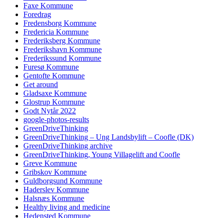
Faxe Kommune
Foredrag
Fredensborg Kommune
Fredericia Kommune
Frederiksberg Kommune
Frederikshavn Kommune
Frederikssund Kommune
Furesø Kommune
Gentofte Kommune
Get around
Gladsaxe Kommune
Glostrup Kommune
Godt Nytår 2022
google-photos-results
GreenDriveThinking
GreenDriveThinking – Ung Landsbylift – Coofle (DK)
GreenDriveThinking archive
GreenDriveThinking, Young Villagelift and Coofle
Greve Kommune
Gribskov Kommune
Guldborgsund Kommune
Haderslev Kommune
Halsnæs Kommune
Healthy living and medicine
Hedensted Kommune