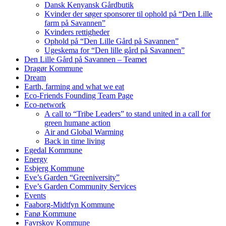
Dansk Kenyansk Gårdbutik
Kvinder der søger sponsorer til ophold på “Den Lille
farm på Savannen”
Kvinders rettigheder
Ophold på “Den Lille Gård på Savannen”
Ugeskema for “Den lille gård på Savannen”
Den Lille Gård på Savannen – Teamet
Dragør Kommune
Dream
Earth, farming and what we eat
Eco-Friends Founding Team Page
Eco-network
A call to “Tribe Leaders” to stand united in a call for
green humane action
Air and Global Warming
Back in time living
Egedal Kommune
Energy
Esbjerg Kommune
Eve’s Garden “Greeniversity”
Eve’s Garden Community Services
Events
Faaborg-Midtfyn Kommune
Fanø Kommune
Favrskov Kommune