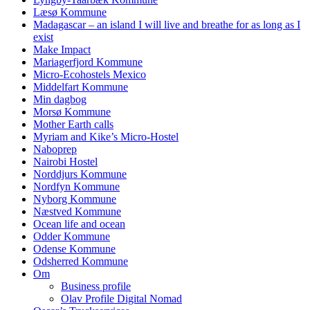
Læsø Kommune
Madagascar – an island I will live and breathe for as long as I
exist
Make Impact
Mariagerfjord Kommune
Micro-Ecohostels Mexico
Middelfart Kommune
Min dagbog
Morsø Kommune
Mother Earth calls
Myriam and Kike’s Micro-Hostel
Naboprep
Nairobi Hostel
Norddjurs Kommune
Nordfyn Kommune
Nyborg Kommune
Næstved Kommune
Ocean life and ocean
Odder Kommune
Odense Kommune
Odsherred Kommune
Om
Business profile
Olav Profile Digital Nomad