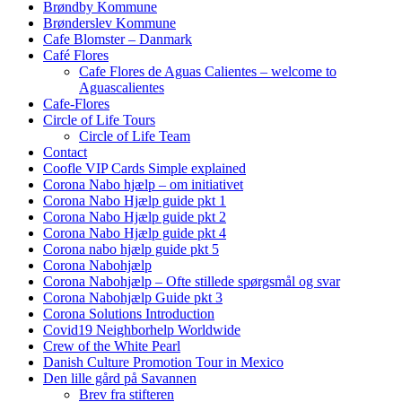
Brøndby Kommune
Brønderslev Kommune
Cafe Blomster – Danmark
Café Flores
Cafe Flores de Aguas Calientes – welcome to
Aguascalientes
Cafe-Flores
Circle of Life Tours
Circle of Life Team
Contact
Coofle VIP Cards Simple explained
Corona Nabo hjælp – om initiativet
Corona Nabo Hjælp guide pkt 1
Corona Nabo Hjælp guide pkt 2
Corona Nabo Hjælp guide pkt 4
Corona nabo hjælp guide pkt 5
Corona Nabohjælp
Corona Nabohjælp – Ofte stillede spørgsmål og svar
Corona Nabohjælp Guide pkt 3
Corona Solutions Introduction
Covid19 Neighborhelp Worldwide
Crew of the White Pearl
Danish Culture Promotion Tour in Mexico
Den lille gård på Savannen
Brev fra stifteren