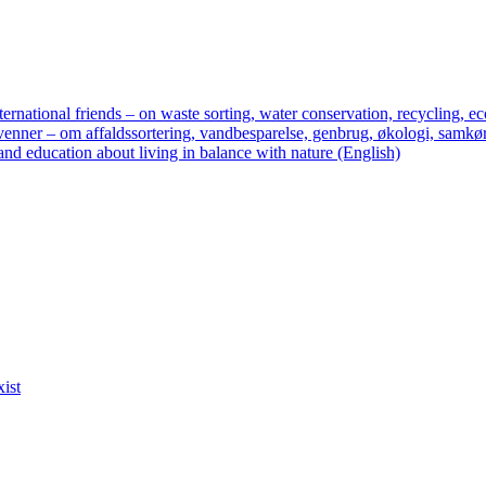
ternational friends – on waste sorting, water conservation, recycling, ec
enner – om affaldssortering, vandbesparelse, genbrug, økologi, samkør
nd education about living in balance with nature (English)
xist