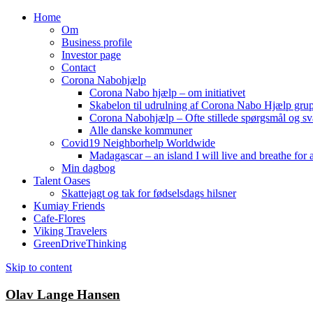
Home
Om
Business profile
Investor page
Contact
Corona Nabohjælp
Corona Nabo hjælp – om initiativet
Skabelon til udrulning af Corona Nabo Hjælp gru
Corona Nabohjælp – Ofte stillede spørgsmål og sv
Alle danske kommuner
Covid19 Neighborhelp Worldwide
Madagascar – an island I will live and breathe for a
Min dagbog
Talent Oases
Skattejagt og tak for fødselsdags hilsner
Kumiay Friends
Cafe-Flores
Viking Travelers
GreenDriveThinking
Skip to content
Olav Lange Hansen