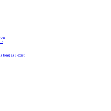
pper
ar
s long as I exist