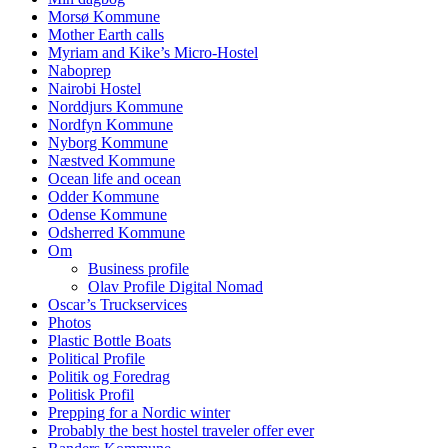
Morsø Kommune
Mother Earth calls
Myriam and Kike’s Micro-Hostel
Naboprep
Nairobi Hostel
Norddjurs Kommune
Nordfyn Kommune
Nyborg Kommune
Næstved Kommune
Ocean life and ocean
Odder Kommune
Odense Kommune
Odsherred Kommune
Om
Business profile
Olav Profile Digital Nomad
Oscar’s Truckservices
Photos
Plastic Bottle Boats
Political Profile
Politik og Foredrag
Politisk Profil
Prepping for a Nordic winter
Probably the best hostel traveler offer ever