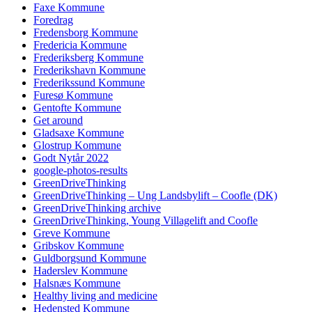
Faxe Kommune
Foredrag
Fredensborg Kommune
Fredericia Kommune
Frederiksberg Kommune
Frederikshavn Kommune
Frederikssund Kommune
Furesø Kommune
Gentofte Kommune
Get around
Gladsaxe Kommune
Glostrup Kommune
Godt Nytår 2022
google-photos-results
GreenDriveThinking
GreenDriveThinking – Ung Landsbylift – Coofle (DK)
GreenDriveThinking archive
GreenDriveThinking, Young Villagelift and Coofle
Greve Kommune
Gribskov Kommune
Guldborgsund Kommune
Haderslev Kommune
Halsnæs Kommune
Healthy living and medicine
Hedensted Kommune