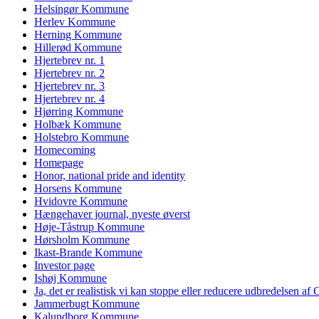
Helsingør Kommune
Herlev Kommune
Herning Kommune
Hillerød Kommune
Hjertebrev nr. 1
Hjertebrev nr. 2
Hjertebrev nr. 3
Hjertebrev nr. 4
Hjørring Kommune
Holbæk Kommune
Holstebro Kommune
Homecoming
Homepage
Honor, national pride and identity
Horsens Kommune
Hvidovre Kommune
Hængehaver journal, nyeste øverst
Høje-Tåstrup Kommune
Hørsholm Kommune
Ikast-Brande Kommune
Investor page
Ishøj Kommune
Ja, det er realistisk vi kan stoppe eller reducere udbredelsen af
Jammerbugt Kommune
Kalundborg Kommune