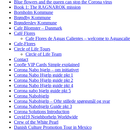
Blue flowers and the queen can stop the Corona virus
Book 1: The RAGNAROK mission
Bornholm Kommune
Brøndby Kommune
Brønderslev Kommune
Cafe Blomster – Danmark
Café Flores
Cafe Flores de Aguas Calientes – welcome to Aguascalie
Cafe-Flores
Circle of Life Tours
Circle of Life Team
Contact
Coofle VIP Cards Simple explained
Corona Nabo hjælp – om initiativet
Corona Nabo Hjælp guide pkt 1
Corona Nabo Hjælp guide pkt 2
Corona Nabo Hjælp guide pkt 4
Corona nabo hjælp guide pkt 5
Corona Nabohjælp
Corona Nabohjælp – Ofte stillede spørgsmål og svar
Corona Nabohjælp Guide pkt 3
Corona Solutions Introduction
Covid19 Neighborhelp Worldwide
Crew of the White Pearl
Danish Culture Promotion Tour in Mexico