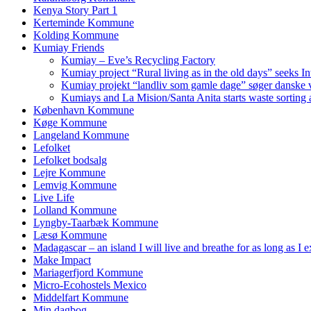
Kenya Story Part 1
Kerteminde Kommune
Kolding Kommune
Kumiay Friends
Kumiay – Eve’s Recycling Factory
Kumiay project “Rural living as in the old days” seeks In
Kumiay projekt “landliv som gamle dage” søger danske v
Kumiays and La Mision/Santa Anita starts waste sorting a
København Kommune
Køge Kommune
Langeland Kommune
Lefolket
Lefolket bodsalg
Lejre Kommune
Lemvig Kommune
Live Life
Lolland Kommune
Lyngby-Taarbæk Kommune
Læsø Kommune
Madagascar – an island I will live and breathe for as long as I e
Make Impact
Mariagerfjord Kommune
Micro-Ecohostels Mexico
Middelfart Kommune
Min dagbog