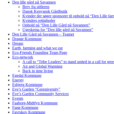
Den lille gård på Savannen
Brev fra stifteren
Dansk Kenyansk Gårdbutik
Kvinder der søger sponsorer til ophold på “Den Lille fa
Kvinders rettigheder
Ophold på “Den Lille Gård på Savannen”
Ugeskema for “Den lille gård på Savannen”
Den Lille Gård på Savannen – Teamet
Dragør Kommune
Dream
Earth, farming and what we eat
Eco-Friends Founding Team Page
Eco-network
A call to “Tribe Leaders” to stand united in a call for gr
Air and Global Warming
Back in time living
Egedal Kommune
Energy
Esbjerg Kommune
Eve’s Garden “Greeniversity”
Eve’s Garden Community Services
Events
Faaborg-Midtfyn Kommune
Fanø Kommune
Favrskov Kommune