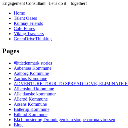
Engagement Consultant | Let's do it – together!
Home
Talent Oases
Kumiay Friends
Cafe-Flores
Viking Travelers
GreenDriveThinking
Pages
#littledenmark stories
Aabenraa Kommune
Aalborg Kommune
Aarhus Kommune
ADVENTURE TOUR TO SPREAD LOVE, ELIMINATE F
Albertslund kommune
Alle danske kommuner
Allerød Kommune
Assens Kommune
Ballerup Kommune
Billund Kommune
Blå blomster og Dronningen kan stoppe corona virussen
Blog