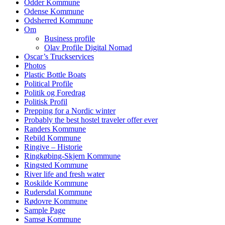
Odder Kommune
Odense Kommune
Odsherred Kommune
Om
Business profile
Olav Profile Digital Nomad
Oscar’s Truckservices
Photos
Plastic Bottle Boats
Political Profile
Politik og Foredrag
Politisk Profil
Prepping for a Nordic winter
Probably the best hostel traveler offer ever
Randers Kommune
Rebild Kommune
Ringive – Historie
Ringkøbing-Skjern Kommune
Ringsted Kommune
River life and fresh water
Roskilde Kommune
Rudersdal Kommune
Rødovre Kommune
Sample Page
Samsø Kommune