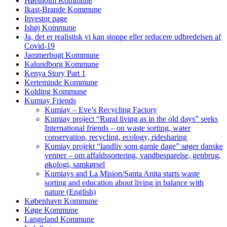
Hørsholm Kommune
Ikast-Brande Kommune
Investor page
Ishøj Kommune
Ja, det er realistisk vi kan stoppe eller reducere udbredelsen af
Covid-19
Jammerbugt Kommune
Kalundborg Kommune
Kenya Story Part 1
Kerteminde Kommune
Kolding Kommune
Kumiay Friends
Kumiay – Eve’s Recycling Factory
Kumiay project “Rural living as in the old days” seeks
International friends – on waste sorting, water
conservation, recycling, ecology, ridesharing
Kumiay projekt “landliv som gamle dage” søger danske
venner – om affaldssortering, vandbesparelse, genbrug,
økologi, samkørsel
Kumiays and La Mision/Santa Anita starts waste
sorting and education about living in balance with
nature (English)
København Kommune
Køge Kommune
Langeland Kommune