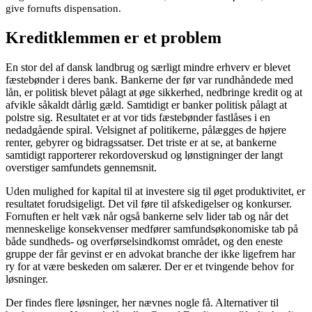
give fornufts dispensation.
Kreditklemmen er et problem
En stor del af dansk landbrug og særligt mindre erhverv er blevet
fæstebønder i deres bank. Bankerne der før var rundhåndede med
lån, er politisk blevet pålagt at øge sikkerhed, nedbringe kredit og at
afvikle såkaldt dårlig gæld. Samtidigt er banker politisk pålagt at
polstre sig. Resultatet er at vor tids fæstebønder fastlåses i en
nedadgående spiral. Velsignet af politikerne, pålægges de højere
renter, gebyrer og bidragssatser. Det triste er at se, at bankerne
samtidigt rapporterer rekordoverskud og lønstigninger der langt
overstiger samfundets gennemsnit.
Uden mulighed for kapital til at investere sig til øget produktivitet, er
resultatet forudsigeligt. Det vil føre til afskedigelser og konkurser.
Fornuften er helt væk når også bankerne selv lider tab og når det
menneskelige konsekvenser medfører samfundsøkonomiske tab på
både sundheds- og overførselsindkomst området, og den eneste
gruppe der får gevinst er en advokat branche der ikke ligefrem har
ry for at være beskeden om salærer. Der er et tvingende behov for
løsninger.
Der findes flere løsninger, her nævnes nogle få. Alternativer til