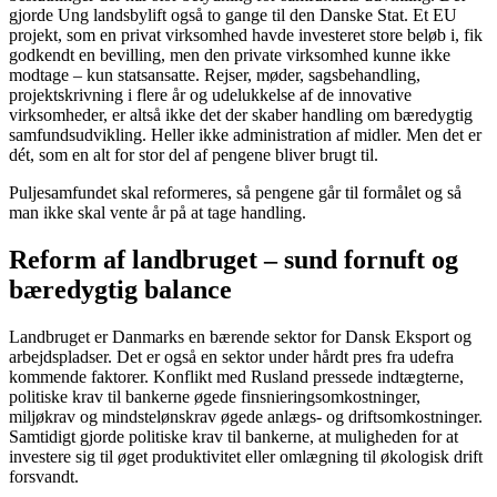
gjorde Ung landsbylift også to gange til den Danske Stat. Et EU
projekt, som en privat virksomhed havde investeret store beløb i, fik
godkendt en bevilling, men den private virksomhed kunne ikke
modtage – kun statsansatte. Rejser, møder, sagsbehandling,
projektskrivning i flere år og udelukkelse af de innovative
virksomheder, er altså ikke det der skaber handling om bæredygtig
samfundsudvikling. Heller ikke administration af midler. Men det er
dét, som en alt for stor del af pengene bliver brugt til.
Puljesamfundet skal reformeres, så pengene går til formålet og så
man ikke skal vente år på at tage handling.
Reform af landbruget – sund fornuft og
bæredygtig balance
Landbruget er Danmarks en bærende sektor for Dansk Eksport og
arbejdspladser. Det er også en sektor under hårdt pres fra udefra
kommende faktorer. Konflikt med Rusland pressede indtægterne,
politiske krav til bankerne øgede finsnieringsomkostninger,
miljøkrav og mindstelønskrav øgede anlægs- og driftsomkostninger.
Samtidigt gjorde politiske krav til bankerne, at muligheden for at
investere sig til øget produktivitet eller omlægning til økologisk drift
forsvandt.