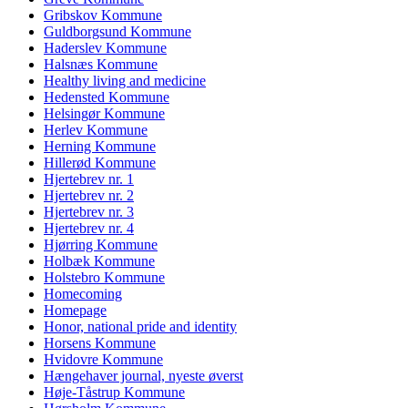
Gribskov Kommune
Guldborgsund Kommune
Haderslev Kommune
Halsnæs Kommune
Healthy living and medicine
Hedensted Kommune
Helsingør Kommune
Herlev Kommune
Herning Kommune
Hillerød Kommune
Hjertebrev nr. 1
Hjertebrev nr. 2
Hjertebrev nr. 3
Hjertebrev nr. 4
Hjørring Kommune
Holbæk Kommune
Holstebro Kommune
Homecoming
Homepage
Honor, national pride and identity
Horsens Kommune
Hvidovre Kommune
Hængehaver journal, nyeste øverst
Høje-Tåstrup Kommune