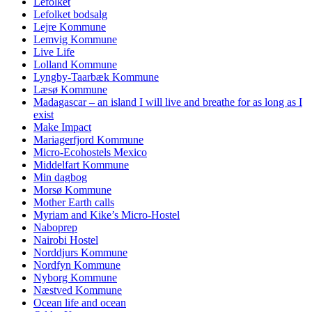
Lefolket
Lefolket bodsalg
Lejre Kommune
Lemvig Kommune
Live Life
Lolland Kommune
Lyngby-Taarbæk Kommune
Læsø Kommune
Madagascar – an island I will live and breathe for as long as I
exist
Make Impact
Mariagerfjord Kommune
Micro-Ecohostels Mexico
Middelfart Kommune
Min dagbog
Morsø Kommune
Mother Earth calls
Myriam and Kike’s Micro-Hostel
Naboprep
Nairobi Hostel
Norddjurs Kommune
Nordfyn Kommune
Nyborg Kommune
Næstved Kommune
Ocean life and ocean