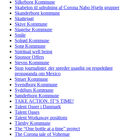
Silkeborg Kommune
Skabelon til udrulning af Corona Nabo Hjælp grupper
Skanderborg kommune
Skattejagt
Skive Kommune
Slagelse Kommune
Smile
Solrød Kommune
Sorø Kommune
Spiritual well being
Sponsor Offers
Stevns Kommune
Stop journalister, der spreder usaglig og respektløst
propaganda om Mexico
Struer Kommune
Svendborg Kommune
Syddjurs Kommune
Sønderborg Kommune
TAKE ACTION. IT’S TIME!
Talent Oaser i Danmark
Talent Oases
Talent Workaway positions
Tårnby Kommune
The “One bottle at a time” project
The Corona tale of Vohemar