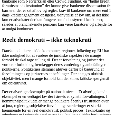
bankerne som Netværkslån eller Crowd Funding, en ”faglig kredit
fornuftsmands institution” der kunne give bankerne dispensation fra
barrierer der er sat af lov og regler, krav til bankerne om mere end 1
dags kreditengagement opsigelse, udnyttelse af lov om, at det ikke
kun er advokater der kan fungere som bobestyrere i konkurser,
således at branchekendte personer kan være kuratorer og arbejde for
at undgå konkurser.
Reelt demokrati – ikke teknokrati
Danske politikere i både kommuner, regioner, folketing og EU har
ikke mulighed for at vurdere de juridiske aspekter i de mange
forhold de skal tage stilling til. Det er forvaltning og jurister der
vurderer forhold og fremlægger deres vurdering og anbefalinger til
politikerne. Politikernes stemmer afgives derfor på baggrund af
forvaltningens og juristernes anbefalinger. Der antages ukritisk
objektivitet, men i mange forhold kan der stilles kritiske spørgsmål
om objektivitet.
Der er alvorlige eksempler på nationalt niveau. Et alvorligt kendt
eksempel er en vedtaget lov der i årevis er syltet i forvaltningen. I
kommunalpolitik udtaler mange politikere åbenlys frustration over,
at jura, regler og subjektive forvaltnings vurderinger er stærkt
hæmmende for en reel demokratisk politisk proces. Teknokrater og
advokater er i stigende grad styrende i, hvilke politiske beslutninger