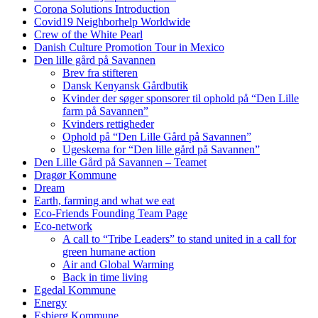
Corona Solutions Introduction
Covid19 Neighborhelp Worldwide
Crew of the White Pearl
Danish Culture Promotion Tour in Mexico
Den lille gård på Savannen
Brev fra stifteren
Dansk Kenyansk Gårdbutik
Kvinder der søger sponsorer til ophold på “Den Lille
farm på Savannen”
Kvinders rettigheder
Ophold på “Den Lille Gård på Savannen”
Ugeskema for “Den lille gård på Savannen”
Den Lille Gård på Savannen – Teamet
Dragør Kommune
Dream
Earth, farming and what we eat
Eco-Friends Founding Team Page
Eco-network
A call to “Tribe Leaders” to stand united in a call for
green humane action
Air and Global Warming
Back in time living
Egedal Kommune
Energy
Esbjerg Kommune