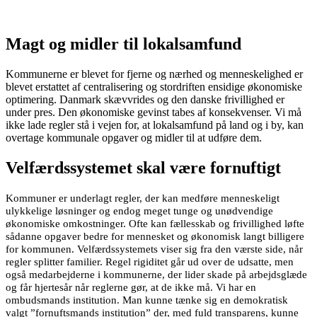
Magt og midler til lokalsamfund
Kommunerne er blevet for fjerne og nærhed og menneskelighed er
blevet erstattet af centralisering og stordriften ensidige økonomiske
optimering. Danmark skævvrides og den danske frivillighed er
under pres. Den økonomiske gevinst tabes af konsekvenser. Vi må
ikke lade regler stå i vejen for, at lokalsamfund på land og i by, kan
overtage kommunale opgaver og midler til at udføre dem.
Velfærdssystemet skal være fornuftigt
Kommuner er underlagt regler, der kan medføre menneskeligt
ulykkelige løsninger og endog meget tunge og unødvendige
økonomiske omkostninger. Ofte kan fællesskab og frivillighed løfte
sådanne opgaver bedre for mennesket og økonomisk langt billigere
for kommunen. Velfærdssystemets viser sig fra den værste side, når
regler splitter familier. Regel rigiditet går ud over de udsatte, men
også medarbejderne i kommunerne, der lider skade på arbejdsglæde
og får hjertesår når reglerne gør, at de ikke må. Vi har en
ombudsmands institution. Man kunne tænke sig en demokratisk
valgt ”fornuftsmands institution” der, med fuld transparens, kunne