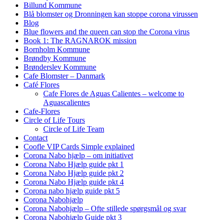
Billund Kommune
Blå blomster og Dronningen kan stoppe corona virussen
Blog
Blue flowers and the queen can stop the Corona virus
Book 1: The RAGNAROK mission
Bornholm Kommune
Brøndby Kommune
Brønderslev Kommune
Cafe Blomster – Danmark
Café Flores
Cafe Flores de Aguas Calientes – welcome to
Aguascalientes
Cafe-Flores
Circle of Life Tours
Circle of Life Team
Contact
Coofle VIP Cards Simple explained
Corona Nabo hjælp – om initiativet
Corona Nabo Hjælp guide pkt 1
Corona Nabo Hjælp guide pkt 2
Corona Nabo Hjælp guide pkt 4
Corona nabo hjælp guide pkt 5
Corona Nabohjælp
Corona Nabohjælp – Ofte stillede spørgsmål og svar
Corona Nabohjælp Guide pkt 3