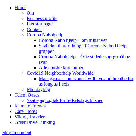
Home
Om
Business profile
Investor page
Contact
Corona Nabohjælp
Corona Nabo hjælp – om initiativet
Skabelon til udrulning af Corona Nabo Hjælp
grupper
Corona Nabohjælp – Ofte stillede spørgsmål og
svar
Alle danske kommuner
Covid19 Neighborhelp Worldwide
Madagascar – an island I will live and breathe for
as long as I exist
Min dagbog
Talent Oases
Skattejagt og tak for fødselsdags hilsner
Kumiay Friends
Cafe-Flores
Viking Travelers
GreenDriveThinking
Skip to content