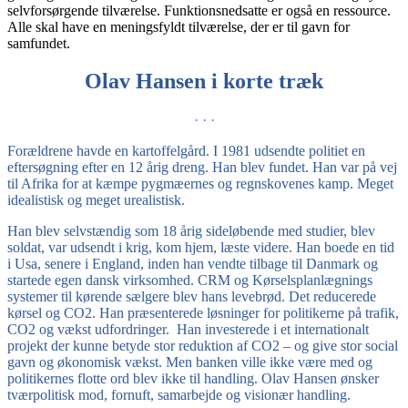
selvforsørgende tilværelse. Funktionsnedsatte er også en ressource.
Alle skal have en meningsfyldt tilværelse, der er til gavn for
samfundet.
Olav Hansen i korte træk
·
·
·
Forældrene havde en kartoffelgård. I 1981 udsendte politiet en
eftersøgning efter en 12 årig dreng. Han blev fundet. Han var på vej
til Afrika for at kæmpe pygmæernes og regnskovenes kamp. Meget
idealistisk og meget urealistisk.
Han blev selvstændig som 18 årig sideløbende med studier, blev
soldat, var udsendt i krig, kom hjem, læste videre. Han boede en tid
i Usa, senere i England, inden han vendte tilbage til Danmark og
startede egen dansk virksomhed. CRM og Kørselsplanlægnings
systemer til kørende sælgere blev hans levebrød. Det reducerede
kørsel og CO2. Han præsenterede løsninger for politikerne på trafik,
CO2 og vækst udfordringer.
Han investerede i et internationalt
projekt der kunne betyde stor reduktion af CO2 – og give stor social
gavn og økonomisk vækst. Men banken ville ikke være med og
politikernes flotte ord blev ikke til handling. Olav Hansen ønsker
tværpolitisk mod, fornuft, samarbejde og visionær handling.