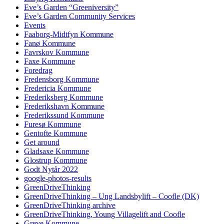
Eve’s Garden “Greeniversity”
Eve’s Garden Community Services
Events
Faaborg-Midtfyn Kommune
Fanø Kommune
Favrskov Kommune
Faxe Kommune
Foredrag
Fredensborg Kommune
Fredericia Kommune
Frederiksberg Kommune
Frederikshavn Kommune
Frederikssund Kommune
Furesø Kommune
Gentofte Kommune
Get around
Gladsaxe Kommune
Glostrup Kommune
Godt Nytår 2022
google-photos-results
GreenDriveThinking
GreenDriveThinking – Ung Landsbylift – Coofle (DK)
GreenDriveThinking archive
GreenDriveThinking, Young Villagelift and Coofle
Greve Kommune