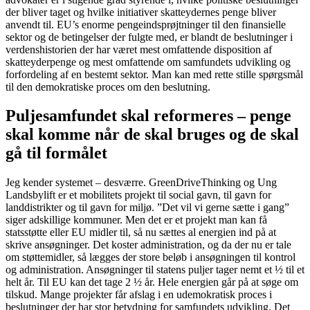
der bliver taget og hvilke initiativer skatteydernes penge bliver
anvendt til. EU’s enorme pengeindsprøjtninger til den finansielle
sektor og de betingelser der fulgte med, er blandt de beslutninger i
verdenshistorien der har været mest omfattende disposition af
skatteyderpenge og mest omfattende om samfundets udvikling og
forfordeling af en bestemt sektor. Man kan med rette stille spørgsmål
til den demokratiske proces om den beslutning.
Puljesamfundet skal reformeres – penge
skal komme når de skal bruges og de skal
gå til formålet
Jeg kender systemet – desværre. GreenDriveThinking og Ung
Landsbylift er et mobilitets projekt til social gavn, til gavn for
landdistrikter og til gavn for miljø. ”Det vil vi gerne sætte i gang”
siger adskillige kommuner. Men det er et projekt man kan få
statsstøtte eller EU midler til, så nu sættes al energien ind på at
skrive ansøgninger. Det koster administration, og da der nu er tale
om støttemidler, så lægges der store beløb i ansøgningen til kontrol
og administration. Ansøgninger til statens puljer tager nemt et ½ til et
helt år. Til EU kan det tage 2 ½ år. Hele energien går på at søge om
tilskud. Mange projekter får afslag i en udemokratisk proces i
beslutninger der har stor betydning for samfundets udvikling. Det