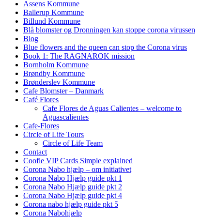
Assens Kommune
Ballerup Kommune
Billund Kommune
Blå blomster og Dronningen kan stoppe corona virussen
Blog
Blue flowers and the queen can stop the Corona virus
Book 1: The RAGNAROK mission
Bornholm Kommune
Brøndby Kommune
Brønderslev Kommune
Cafe Blomster – Danmark
Café Flores
Cafe Flores de Aguas Calientes – welcome to
Aguascalientes
Cafe-Flores
Circle of Life Tours
Circle of Life Team
Contact
Coofle VIP Cards Simple explained
Corona Nabo hjælp – om initiativet
Corona Nabo Hjælp guide pkt 1
Corona Nabo Hjælp guide pkt 2
Corona Nabo Hjælp guide pkt 4
Corona nabo hjælp guide pkt 5
Corona Nabohjælp