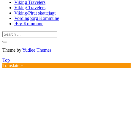
Viking Travelers
Viking Travelers
Viking/Pirat skattejagt
Vordingborg Kommune
Ærø Kommune
Theme by
Yudlee Themes
Top
Translate »