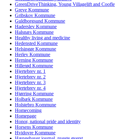
GreenDriveThinking, Young Villagelift and Coofle
Greve Kommune
Gribskov Kommune
Guldborgsund Kommune
Haderslev Kommune
Halsnæs Kommune
Healthy living and medicine
Hedensted Kommune
Helsingør Kommune
Herlev Kommune
Herning Kommune
Hillerød Kommune
Hjertebrev nr. 1
Hjertebrev nr. 2
Hjertebrev nr. 3
Hjertebrev nr. 4
Hjørring Kommune
Holbæk Kommune
Holstebro Kommune
Homecoming
Homepage
Honor, national pride and identity
Horsens Kommune
Hvidovre Kommune
Hængehaver journal, nyeste øverst