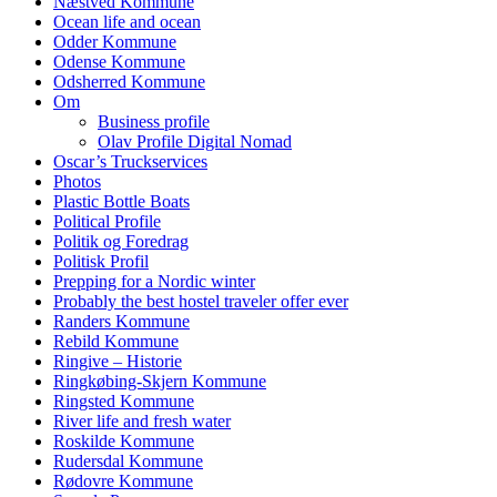
Næstved Kommune
Ocean life and ocean
Odder Kommune
Odense Kommune
Odsherred Kommune
Om
Business profile
Olav Profile Digital Nomad
Oscar’s Truckservices
Photos
Plastic Bottle Boats
Political Profile
Politik og Foredrag
Politisk Profil
Prepping for a Nordic winter
Probably the best hostel traveler offer ever
Randers Kommune
Rebild Kommune
Ringive – Historie
Ringkøbing-Skjern Kommune
Ringsted Kommune
River life and fresh water
Roskilde Kommune
Rudersdal Kommune
Rødovre Kommune