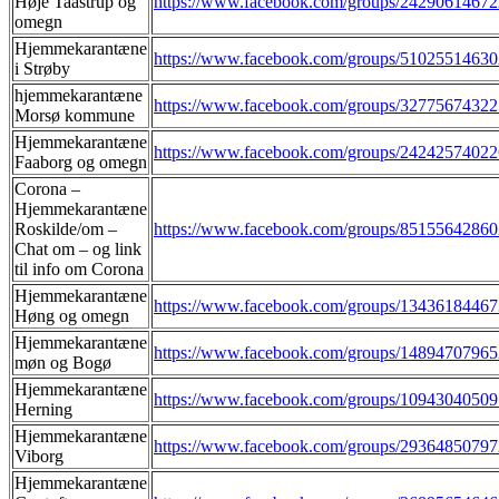
Høje Taastrup og
https://www.facebook.com/groups/2429061467
omegn
Hjemmekarantæne
https://www.facebook.com/groups/5102551463
i Strøby
hjemmekarantæne
https://www.facebook.com/groups/3277567432
Morsø kommune
Hjemmekarantæne
https://www.facebook.com/groups/2424257402
Faaborg og omegn
Corona –
Hjemmekarantæne
Roskilde/om –
https://www.facebook.com/groups/8515564286
Chat om – og link
til info om Corona
Hjemmekarantæne
https://www.facebook.com/groups/1343618446
Høng og omegn
Hjemmekarantæne
https://www.facebook.com/groups/1489470796
møn og Bogø
Hjemmekarantæne
https://www.facebook.com/groups/1094304050
Herning
Hjemmekarantæne
https://www.facebook.com/groups/2936485079
Viborg
Hjemmekarantæne