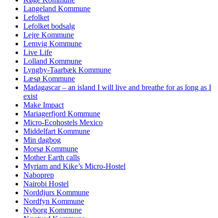
Langeland Kommune
Lefolket
Lefolket bodsalg
Lejre Kommune
Lemvig Kommune
Live Life
Lolland Kommune
Lyngby-Taarbæk Kommune
Læsø Kommune
Madagascar – an island I will live and breathe for as long as I
exist
Make Impact
Mariagerfjord Kommune
Micro-Ecohostels Mexico
Middelfart Kommune
Min dagbog
Morsø Kommune
Mother Earth calls
Myriam and Kike’s Micro-Hostel
Naboprep
Nairobi Hostel
Norddjurs Kommune
Nordfyn Kommune
Nyborg Kommune