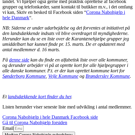
landet. Vi hjælper også gerne med praktisk oprettelse af facebook
grupper og telefonkæder, samt kontakt til butikker m.v., i det omfang
vi kan, Skriv en besked til Facebook siden “
Corona Nabohjælp i
hele Danmark
“.
NB: Siderne er under udarbejdelse og det forventes at initiativet på
den landsdækkende indsats vil blive overdraget til myndighederne.
Herunder kan du se en liste over de Karantænehjælpe grupper jeg
umiddelbart har kunnet finde pr. 15. marts. De er opdateret med
antal medlemmer d. 16 marts.
På
denne side
kan du finde en alfabetisk liste over alle kommuner,
og derunder arbejder vi på at oprette kort for alle hjælpegrupper i
alle danske kommuner. P.t. er der kun oprettet kommune kort for
Sønderborg Kommune
,
Vejle Kommune
og
Brønderslev Kommune
.
Et
landsdækkende kort finder du her
.
Listen herunder viser seneste liste med udvikling i antal medlemmer.
Corona Nabohjælp i hele Danmark Facebook side
Gå til Corona Nabohjælp forsiden
Email
Modtag Corona Nabohjælp nyhedsbrev