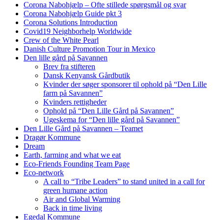
Corona Nabohjælp – Ofte stillede spørgsmål og svar
Corona Nabohjælp Guide pkt 3
Corona Solutions Introduction
Covid19 Neighborhelp Worldwide
Crew of the White Pearl
Danish Culture Promotion Tour in Mexico
Den lille gård på Savannen
Brev fra stifteren
Dansk Kenyansk Gårdbutik
Kvinder der søger sponsorer til ophold på “Den Lille
farm på Savannen”
Kvinders rettigheder
Ophold på “Den Lille Gård på Savannen”
Ugeskema for “Den lille gård på Savannen”
Den Lille Gård på Savannen – Teamet
Dragør Kommune
Dream
Earth, farming and what we eat
Eco-Friends Founding Team Page
Eco-network
A call to “Tribe Leaders” to stand united in a call for
green humane action
Air and Global Warming
Back in time living
Egedal Kommune