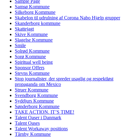
Sample Page
Samsø Kommune
Silkeborg Kommune
Skabelon til udrulning af Corona Nabo Hjælp grupper
Skanderborg kommune
Skattejagt
Skive Kommune
Slagelse Kommune
Smile
Solrød Kommune
Sorø Kommune
Spiritual well being
Sponsor Offers
Stevns Kommune
Stop journalister, der spreder usaglig og respektløst
propaganda om Mexico
Struer Kommune
Svendborg Kommune
Syddjurs Kommune
Sønderborg Kommune
TAKE ACTION. IT’S TIME!
Talent Oaser i Danmark
Talent Oases
Talent Workaway positions
Tårnby Kommune