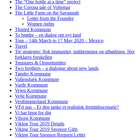
The “One bottle at a time” project
The Corona tale of Vohemar
The Little Farm on the Savannah
Letter from the Founder
Women rights
Thisted Kommune
To brødre – en dialog om nyt land
Tour – 14th March to 17 May 2020 – Mexico
Travel
Tre strategier: flok immunitet, inddæmning og afbødning. Her
forklares forskellen
Treasures & Opportunities
Two brothers – a dialogue about new lands
Tønder Kommune
Vallensbæk Kommune
Varde Kommune
Vejen Kommune
Vejle Kommune
Vesthimmerland Kommune
VFri pas – Er den tanke et realistisk fremtidsscenarie?
Vi har brug for dig
Viborg Kommune
Viking Tour 2019 Details
Viking Tour 2019 Sponsor Gifts
Viking Tour Sponsor Request Letter