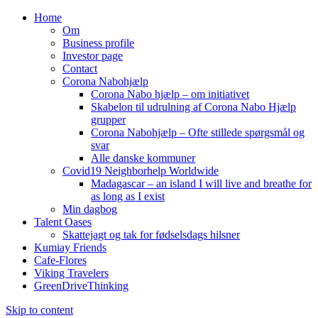
Home
Om
Business profile
Investor page
Contact
Corona Nabohjælp
Corona Nabo hjælp – om initiativet
Skabelon til udrulning af Corona Nabo Hjælp
grupper
Corona Nabohjælp – Ofte stillede spørgsmål og
svar
Alle danske kommuner
Covid19 Neighborhelp Worldwide
Madagascar – an island I will live and breathe for
as long as I exist
Min dagbog
Talent Oases
Skattejagt og tak for fødselsdags hilsner
Kumiay Friends
Cafe-Flores
Viking Travelers
GreenDriveThinking
Skip to content