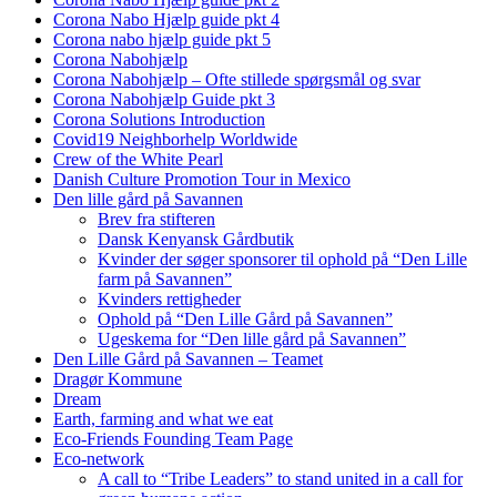
Corona Nabo Hjælp guide pkt 4
Corona nabo hjælp guide pkt 5
Corona Nabohjælp
Corona Nabohjælp – Ofte stillede spørgsmål og svar
Corona Nabohjælp Guide pkt 3
Corona Solutions Introduction
Covid19 Neighborhelp Worldwide
Crew of the White Pearl
Danish Culture Promotion Tour in Mexico
Den lille gård på Savannen
Brev fra stifteren
Dansk Kenyansk Gårdbutik
Kvinder der søger sponsorer til ophold på “Den Lille
farm på Savannen”
Kvinders rettigheder
Ophold på “Den Lille Gård på Savannen”
Ugeskema for “Den lille gård på Savannen”
Den Lille Gård på Savannen – Teamet
Dragør Kommune
Dream
Earth, farming and what we eat
Eco-Friends Founding Team Page
Eco-network
A call to “Tribe Leaders” to stand united in a call for