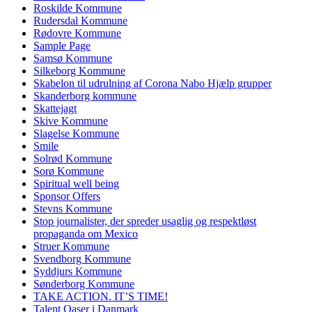
Roskilde Kommune
Rudersdal Kommune
Rødovre Kommune
Sample Page
Samsø Kommune
Silkeborg Kommune
Skabelon til udrulning af Corona Nabo Hjælp grupper
Skanderborg kommune
Skattejagt
Skive Kommune
Slagelse Kommune
Smile
Solrød Kommune
Sorø Kommune
Spiritual well being
Sponsor Offers
Stevns Kommune
Stop journalister, der spreder usaglig og respektløst
propaganda om Mexico
Struer Kommune
Svendborg Kommune
Syddjurs Kommune
Sønderborg Kommune
TAKE ACTION. IT’S TIME!
Talent Oaser i Danmark