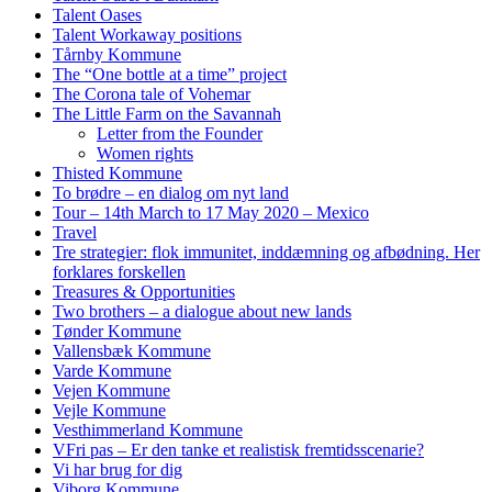
Talent Oases
Talent Workaway positions
Tårnby Kommune
The “One bottle at a time” project
The Corona tale of Vohemar
The Little Farm on the Savannah
Letter from the Founder
Women rights
Thisted Kommune
To brødre – en dialog om nyt land
Tour – 14th March to 17 May 2020 – Mexico
Travel
Tre strategier: flok immunitet, inddæmning og afbødning. Her
forklares forskellen
Treasures & Opportunities
Two brothers – a dialogue about new lands
Tønder Kommune
Vallensbæk Kommune
Varde Kommune
Vejen Kommune
Vejle Kommune
Vesthimmerland Kommune
VFri pas – Er den tanke et realistisk fremtidsscenarie?
Vi har brug for dig
Viborg Kommune