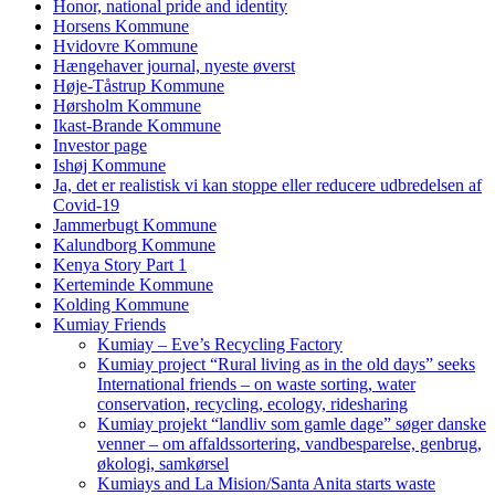
Honor, national pride and identity
Horsens Kommune
Hvidovre Kommune
Hængehaver journal, nyeste øverst
Høje-Tåstrup Kommune
Hørsholm Kommune
Ikast-Brande Kommune
Investor page
Ishøj Kommune
Ja, det er realistisk vi kan stoppe eller reducere udbredelsen af
Covid-19
Jammerbugt Kommune
Kalundborg Kommune
Kenya Story Part 1
Kerteminde Kommune
Kolding Kommune
Kumiay Friends
Kumiay – Eve’s Recycling Factory
Kumiay project “Rural living as in the old days” seeks
International friends – on waste sorting, water
conservation, recycling, ecology, ridesharing
Kumiay projekt “landliv som gamle dage” søger danske
venner – om affaldssortering, vandbesparelse, genbrug,
økologi, samkørsel
Kumiays and La Mision/Santa Anita starts waste