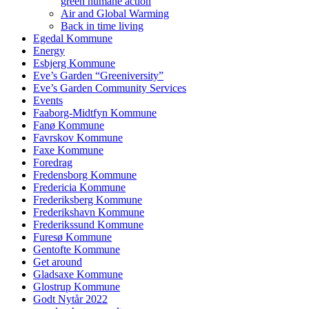
green humane action
Air and Global Warming
Back in time living
Egedal Kommune
Energy
Esbjerg Kommune
Eve’s Garden “Greeniversity”
Eve’s Garden Community Services
Events
Faaborg-Midtfyn Kommune
Fanø Kommune
Favrskov Kommune
Faxe Kommune
Foredrag
Fredensborg Kommune
Fredericia Kommune
Frederiksberg Kommune
Frederikshavn Kommune
Frederikssund Kommune
Furesø Kommune
Gentofte Kommune
Get around
Gladsaxe Kommune
Glostrup Kommune
Godt Nytår 2022