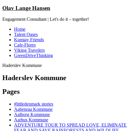
Olav Lange Hansen
Engagement Consultant | Let's do it – together!
Home
Talent Oases
Kumiay Friends
Cafe-Flores
Viking Travelers
GreenDriveThinking
Haderslev Kommune
Haderslev Kommune
Pages
#littledenmark stories
Aabenraa Kommune
Aalborg Kommune
Aarhus Kommune
ADVENTURE TOUR TO SPREAD LOVE, ELIMINATE
FEAR AND SAVE RAINFORESTS AND WILDLIFE