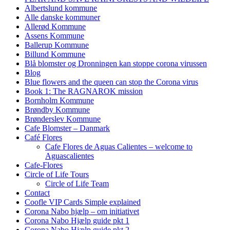
Albertslund kommune
Alle danske kommuner
Allerød Kommune
Assens Kommune
Ballerup Kommune
Billund Kommune
Blå blomster og Dronningen kan stoppe corona virussen
Blog
Blue flowers and the queen can stop the Corona virus
Book 1: The RAGNAROK mission
Bornholm Kommune
Brøndby Kommune
Brønderslev Kommune
Cafe Blomster – Danmark
Café Flores
Cafe Flores de Aguas Calientes – welcome to
Aguascalientes
Cafe-Flores
Circle of Life Tours
Circle of Life Team
Contact
Coofle VIP Cards Simple explained
Corona Nabo hjælp – om initiativet
Corona Nabo Hjælp guide pkt 1
Corona Nabo Hjælp guide pkt 2