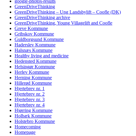
google-photos-results
GreenDriveThinking
GreenDriveThinking – Ung Landsbylift – Coofle (DK)
GreenDriveThinking archive
GreenDriveThinking, Young Villagelift and Coofle
Greve Kommune
Gribskov Kommune
Guldborgsund Kommune
Haderslev Kommune
Halsnæs Kommune
Healthy living and medicine
Hedensted Kommune
Helsingør Kommune
Herlev Kommune
Herning Kommune
Hillerød Kommune
Hjertebrev nr. 1
Hjertebrev nr. 2
Hjertebrev nr. 3
Hjertebrev nr. 4
Hjørring Kommune
Holbæk Kommune
Holstebro Kommune
Homecoming
Homepage