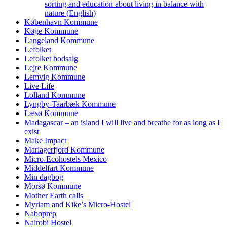
sorting and education about living in balance with
nature (English)
København Kommune
Køge Kommune
Langeland Kommune
Lefolket
Lefolket bodsalg
Lejre Kommune
Lemvig Kommune
Live Life
Lolland Kommune
Lyngby-Taarbæk Kommune
Læsø Kommune
Madagascar – an island I will live and breathe for as long as I
exist
Make Impact
Mariagerfjord Kommune
Micro-Ecohostels Mexico
Middelfart Kommune
Min dagbog
Morsø Kommune
Mother Earth calls
Myriam and Kike’s Micro-Hostel
Naboprep
Nairobi Hostel