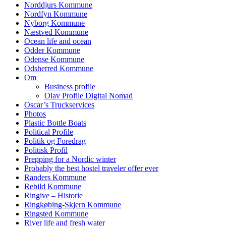
Norddjurs Kommune
Nordfyn Kommune
Nyborg Kommune
Næstved Kommune
Ocean life and ocean
Odder Kommune
Odense Kommune
Odsherred Kommune
Om
Business profile
Olav Profile Digital Nomad
Oscar’s Truckservices
Photos
Plastic Bottle Boats
Political Profile
Politik og Foredrag
Politisk Profil
Prepping for a Nordic winter
Probably the best hostel traveler offer ever
Randers Kommune
Rebild Kommune
Ringive – Historie
Ringkøbing-Skjern Kommune
Ringsted Kommune
River life and fresh water