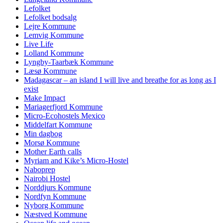
Lefolket
Lefolket bodsalg
Lejre Kommune
Lemvig Kommune
Live Life
Lolland Kommune
Lyngby-Taarbæk Kommune
Læsø Kommune
Madagascar – an island I will live and breathe for as long as I
exist
Make Impact
Mariagerfjord Kommune
Micro-Ecohostels Mexico
Middelfart Kommune
Min dagbog
Morsø Kommune
Mother Earth calls
Myriam and Kike’s Micro-Hostel
Naboprep
Nairobi Hostel
Norddjurs Kommune
Nordfyn Kommune
Nyborg Kommune
Næstved Kommune