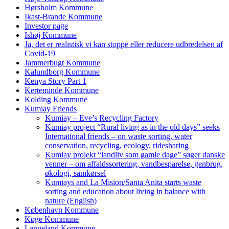
Hørsholm Kommune
Ikast-Brande Kommune
Investor page
Ishøj Kommune
Ja, det er realistisk vi kan stoppe eller reducere udbredelsen af
Covid-19
Jammerbugt Kommune
Kalundborg Kommune
Kenya Story Part 1
Kerteminde Kommune
Kolding Kommune
Kumiay Friends
Kumiay – Eve’s Recycling Factory
Kumiay project “Rural living as in the old days” seeks
International friends – on waste sorting, water
conservation, recycling, ecology, ridesharing
Kumiay projekt “landliv som gamle dage” søger danske
venner – om affaldssortering, vandbesparelse, genbrug,
økologi, samkørsel
Kumiays and La Mision/Santa Anita starts waste
sorting and education about living in balance with
nature (English)
København Kommune
Køge Kommune
Langeland Kommune