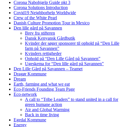
Corona Nabohjælp Guide pkt 3
Corona Solutions Introduction
Covid19 Neighborhelp Worldwide
Crew of the White Pearl
Danish Culture Promotion Tour in Mexico
Den lille gård på Savannen
Brev fra stifteren
Dansk Kenyansk Gårdbutik
Kvinder der søger sponsorer til ophold på “Den Lille
farm på Savannen”
Kvinders rettigheder
Ophold på “Den Lille Gård på Savannen”
Ugeskema for “Den lille gård på Savannen”
Den Lille Gård på Savannen – Teamet
Dragør Kommune
Dream
Earth, farming and what we eat
Eco-Friends Founding Team Page
Eco-network
A call to “Tribe Leaders” to stand united in a call for
green humane action
Air and Global Warming
Back in time living
Egedal Kommune
Energy