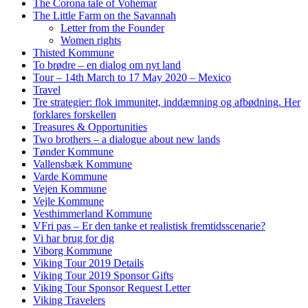
The Corona tale of Vohemar
The Little Farm on the Savannah
Letter from the Founder
Women rights
Thisted Kommune
To brødre – en dialog om nyt land
Tour – 14th March to 17 May 2020 – Mexico
Travel
Tre strategier: flok immunitet, inddæmning og afbødning. Her
forklares forskellen
Treasures & Opportunities
Two brothers – a dialogue about new lands
Tønder Kommune
Vallensbæk Kommune
Varde Kommune
Vejen Kommune
Vejle Kommune
Vesthimmerland Kommune
VFri pas – Er den tanke et realistisk fremtidsscenarie?
Vi har brug for dig
Viborg Kommune
Viking Tour 2019 Details
Viking Tour 2019 Sponsor Gifts
Viking Tour Sponsor Request Letter
Viking Travelers