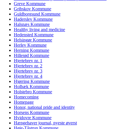
Greve Kommune
Gribskov Kommune
Guldborgsund Kommune
Haderslev Kommune
Halsnæs Kommune
Healthy living and medicine
Hedensted Kommune
Helsingør Kommune
Herlev Kommune
Herning Kommune
Hillerød Kommune
Hjertebrev nr. 1
Hjertebrev nr. 2
Hjertebrev nr. 3
Hjertebrev nr. 4
Hjørring Kommune
Holbæk Kommune
Holstebro Kommune
Homecoming
Homepage
Honor, national pride and identity
Horsens Kommune
Hvidovre Kommune
Hængehaver journal, nyeste øverst
Høje-Tåstrup Kommune