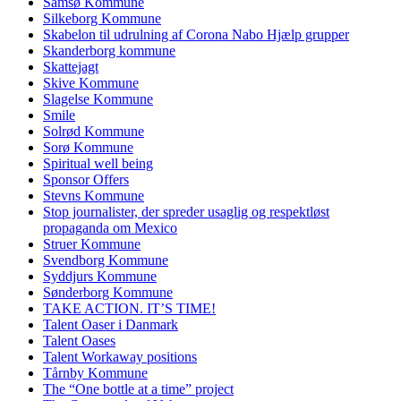
Samsø Kommune
Silkeborg Kommune
Skabelon til udrulning af Corona Nabo Hjælp grupper
Skanderborg kommune
Skattejagt
Skive Kommune
Slagelse Kommune
Smile
Solrød Kommune
Sorø Kommune
Spiritual well being
Sponsor Offers
Stevns Kommune
Stop journalister, der spreder usaglig og respektløst
propaganda om Mexico
Struer Kommune
Svendborg Kommune
Syddjurs Kommune
Sønderborg Kommune
TAKE ACTION. IT’S TIME!
Talent Oaser i Danmark
Talent Oases
Talent Workaway positions
Tårnby Kommune
The “One bottle at a time” project