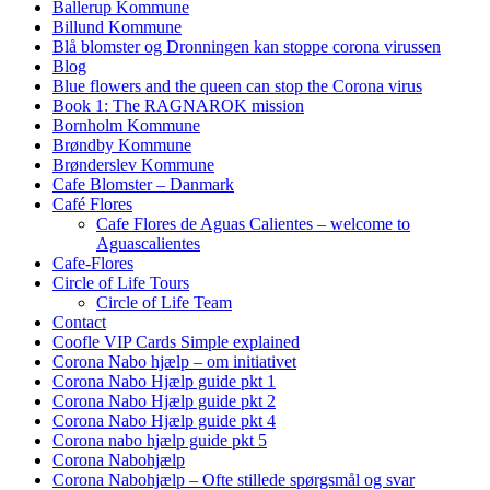
Ballerup Kommune
Billund Kommune
Blå blomster og Dronningen kan stoppe corona virussen
Blog
Blue flowers and the queen can stop the Corona virus
Book 1: The RAGNAROK mission
Bornholm Kommune
Brøndby Kommune
Brønderslev Kommune
Cafe Blomster – Danmark
Café Flores
Cafe Flores de Aguas Calientes – welcome to
Aguascalientes
Cafe-Flores
Circle of Life Tours
Circle of Life Team
Contact
Coofle VIP Cards Simple explained
Corona Nabo hjælp – om initiativet
Corona Nabo Hjælp guide pkt 1
Corona Nabo Hjælp guide pkt 2
Corona Nabo Hjælp guide pkt 4
Corona nabo hjælp guide pkt 5
Corona Nabohjælp
Corona Nabohjælp – Ofte stillede spørgsmål og svar