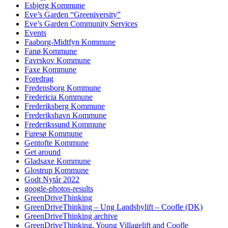
Esbjerg Kommune
Eve’s Garden “Greeniversity”
Eve’s Garden Community Services
Events
Faaborg-Midtfyn Kommune
Fanø Kommune
Favrskov Kommune
Faxe Kommune
Foredrag
Fredensborg Kommune
Fredericia Kommune
Frederiksberg Kommune
Frederikshavn Kommune
Frederikssund Kommune
Furesø Kommune
Gentofte Kommune
Get around
Gladsaxe Kommune
Glostrup Kommune
Godt Nytår 2022
google-photos-results
GreenDriveThinking
GreenDriveThinking – Ung Landsbylift – Coofle (DK)
GreenDriveThinking archive
GreenDriveThinking, Young Villagelift and Coofle