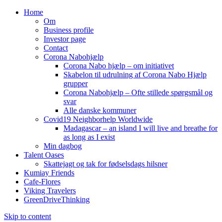
Home
Om
Business profile
Investor page
Contact
Corona Nabohjælp
Corona Nabo hjælp – om initiativet
Skabelon til udrulning af Corona Nabo Hjælp
grupper
Corona Nabohjælp – Ofte stillede spørgsmål og
svar
Alle danske kommuner
Covid19 Neighborhelp Worldwide
Madagascar – an island I will live and breathe for
as long as I exist
Min dagbog
Talent Oases
Skattejagt og tak for fødselsdags hilsner
Kumiay Friends
Cafe-Flores
Viking Travelers
GreenDriveThinking
Skip to content