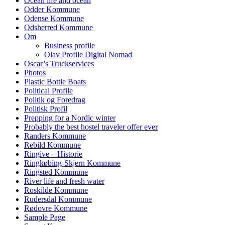
Ocean life and ocean
Odder Kommune
Odense Kommune
Odsherred Kommune
Om
Business profile
Olav Profile Digital Nomad
Oscar’s Truckservices
Photos
Plastic Bottle Boats
Political Profile
Politik og Foredrag
Politisk Profil
Prepping for a Nordic winter
Probably the best hostel traveler offer ever
Randers Kommune
Rebild Kommune
Ringive – Historie
Ringkøbing-Skjern Kommune
Ringsted Kommune
River life and fresh water
Roskilde Kommune
Rudersdal Kommune
Rødovre Kommune
Sample Page