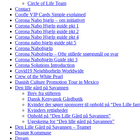
Circle of Life Team
Contact
Coofle VIP Cards Simple explained
Corona Nabo hjælp – om initiativet
Corona Nabo Hjælp guide pkt 1
Corona Nabo Hjælp guide pkt 2
Corona Nabo Hjælp guide pkt 4
Corona nabo hjælp guide pkt 5
Corona Nabohjælp
Corona Nabohjælp – Ofte stillede spørgsmål og svar
Corona Nabohjælp Guide pkt 3
Corona Solutions Introduction
Covid19 Neighborhelp Worldwide
Crew of the White Pearl
Danish Culture Promotion Tour in Mexico
Den lille gård på Savannen
Brev fra stifteren
Dansk Kenyansk Gårdbutik
Kvinder der søger sponsorer til ophold på “Den Lille fa
Kvinders rettigheder
Ophold på “Den Lille Gård på Savannen”
Ugeskema for “Den lille gård på Savannen”
Den Lille Gård på Savannen – Teamet
Dragør Kommune
Dream