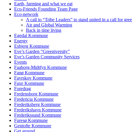
Earth, farming and what we eat
Eco-Friends Founding Team Page
Eco-network
A call to “Tribe Leaders” to stand united in a call for gr
Air and Global Warming
Back in time living
Egedal Kommune
Energy
Esbjerg Kommune
Eve’s Garden “Greeniversity”
Eve’s Garden Community Services
Events
Faaborg-Midtfyn Kommune
Fanø Kommune
Favrskov Kommune
Faxe Kommune
Foredrag
Fredensborg Kommune
Fredericia Kommune
Frederiksberg Kommune
Frederikshavn Kommune
Frederikssund Kommune
Furesø Kommune
Gentofte Kommune
Get around