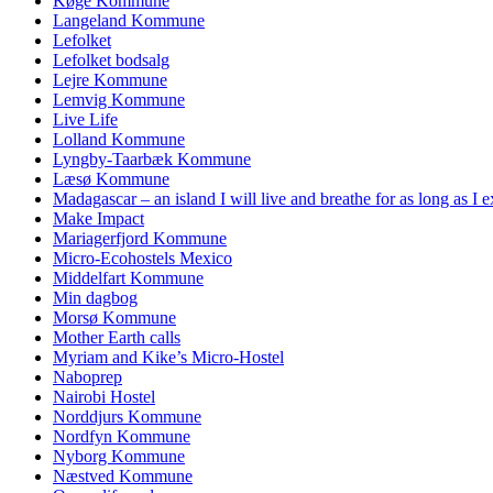
Køge Kommune
Langeland Kommune
Lefolket
Lefolket bodsalg
Lejre Kommune
Lemvig Kommune
Live Life
Lolland Kommune
Lyngby-Taarbæk Kommune
Læsø Kommune
Madagascar – an island I will live and breathe for as long as I e
Make Impact
Mariagerfjord Kommune
Micro-Ecohostels Mexico
Middelfart Kommune
Min dagbog
Morsø Kommune
Mother Earth calls
Myriam and Kike’s Micro-Hostel
Naboprep
Nairobi Hostel
Norddjurs Kommune
Nordfyn Kommune
Nyborg Kommune
Næstved Kommune