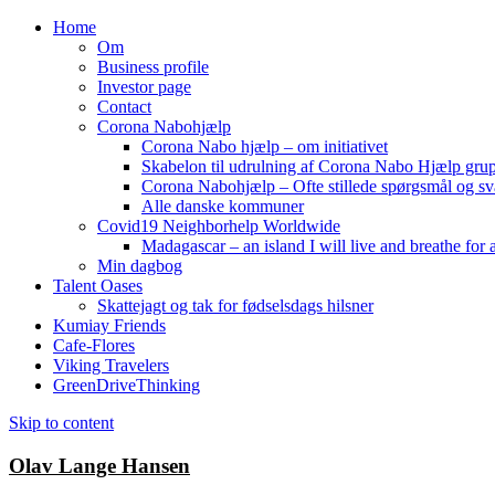
Home
Om
Business profile
Investor page
Contact
Corona Nabohjælp
Corona Nabo hjælp – om initiativet
Skabelon til udrulning af Corona Nabo Hjælp gru
Corona Nabohjælp – Ofte stillede spørgsmål og sv
Alle danske kommuner
Covid19 Neighborhelp Worldwide
Madagascar – an island I will live and breathe for a
Min dagbog
Talent Oases
Skattejagt og tak for fødselsdags hilsner
Kumiay Friends
Cafe-Flores
Viking Travelers
GreenDriveThinking
Skip to content
Olav Lange Hansen