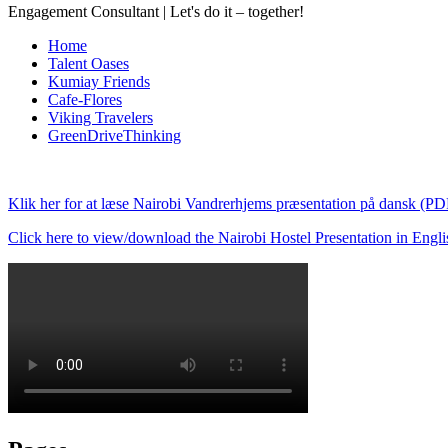
Engagement Consultant | Let's do it – together!
Home
Talent Oases
Kumiay Friends
Cafe-Flores
Viking Travelers
GreenDriveThinking
Klik her for at læse Nairobi Vandrerhjems præsentation på dansk (PD
Click here to view/download the Nairobi Hostel Presentation in Engl