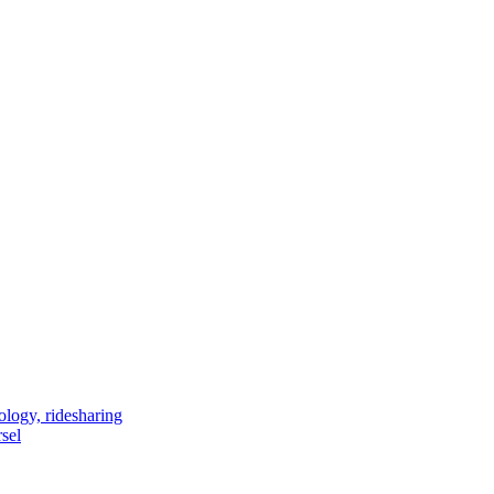
ology, ridesharing
sel