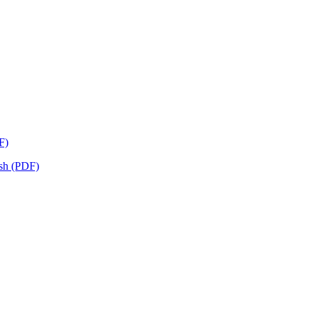
F)
ish (PDF)