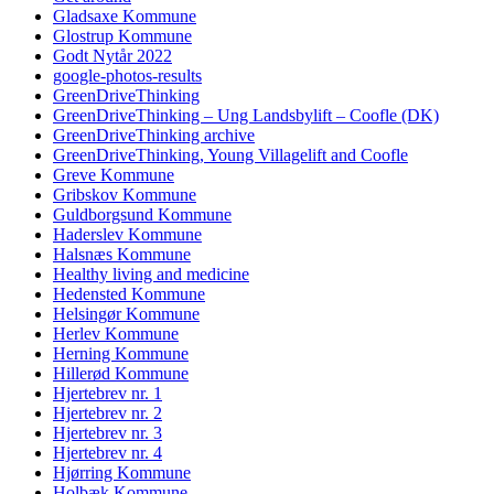
Gladsaxe Kommune
Glostrup Kommune
Godt Nytår 2022
google-photos-results
GreenDriveThinking
GreenDriveThinking – Ung Landsbylift – Coofle (DK)
GreenDriveThinking archive
GreenDriveThinking, Young Villagelift and Coofle
Greve Kommune
Gribskov Kommune
Guldborgsund Kommune
Haderslev Kommune
Halsnæs Kommune
Healthy living and medicine
Hedensted Kommune
Helsingør Kommune
Herlev Kommune
Herning Kommune
Hillerød Kommune
Hjertebrev nr. 1
Hjertebrev nr. 2
Hjertebrev nr. 3
Hjertebrev nr. 4
Hjørring Kommune
Holbæk Kommune