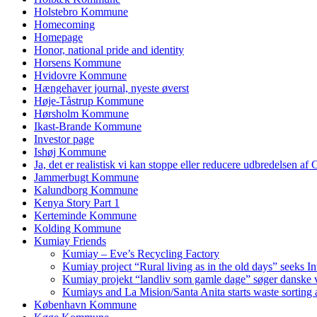
Holstebro Kommune
Homecoming
Homepage
Honor, national pride and identity
Horsens Kommune
Hvidovre Kommune
Hængehaver journal, nyeste øverst
Høje-Tåstrup Kommune
Hørsholm Kommune
Ikast-Brande Kommune
Investor page
Ishøj Kommune
Ja, det er realistisk vi kan stoppe eller reducere udbredelsen af
Jammerbugt Kommune
Kalundborg Kommune
Kenya Story Part 1
Kerteminde Kommune
Kolding Kommune
Kumiay Friends
Kumiay – Eve’s Recycling Factory
Kumiay project “Rural living as in the old days” seeks In
Kumiay projekt “landliv som gamle dage” søger danske v
Kumiays and La Mision/Santa Anita starts waste sorting a
København Kommune