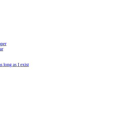
pper
ar
s long as I exist