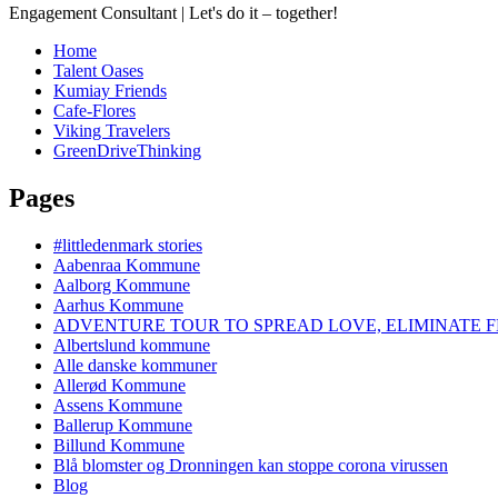
Engagement Consultant | Let's do it – together!
Home
Talent Oases
Kumiay Friends
Cafe-Flores
Viking Travelers
GreenDriveThinking
Pages
#littledenmark stories
Aabenraa Kommune
Aalborg Kommune
Aarhus Kommune
ADVENTURE TOUR TO SPREAD LOVE, ELIMINATE F
Albertslund kommune
Alle danske kommuner
Allerød Kommune
Assens Kommune
Ballerup Kommune
Billund Kommune
Blå blomster og Dronningen kan stoppe corona virussen
Blog