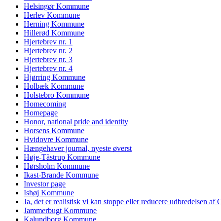
Helsingør Kommune
Herlev Kommune
Herning Kommune
Hillerød Kommune
Hjertebrev nr. 1
Hjertebrev nr. 2
Hjertebrev nr. 3
Hjertebrev nr. 4
Hjørring Kommune
Holbæk Kommune
Holstebro Kommune
Homecoming
Homepage
Honor, national pride and identity
Horsens Kommune
Hvidovre Kommune
Hængehaver journal, nyeste øverst
Høje-Tåstrup Kommune
Hørsholm Kommune
Ikast-Brande Kommune
Investor page
Ishøj Kommune
Ja, det er realistisk vi kan stoppe eller reducere udbredelsen af
Jammerbugt Kommune
Kalundborg Kommune