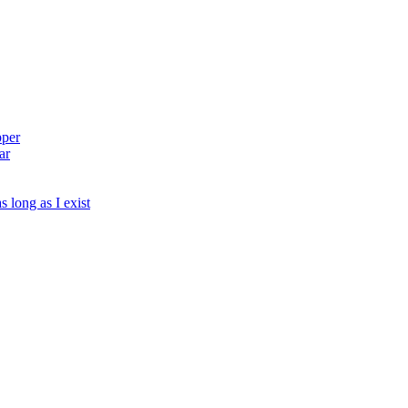
pper
ar
s long as I exist