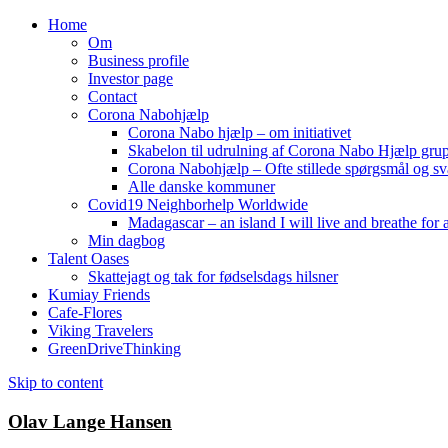
Home
Om
Business profile
Investor page
Contact
Corona Nabohjælp
Corona Nabo hjælp – om initiativet
Skabelon til udrulning af Corona Nabo Hjælp gru
Corona Nabohjælp – Ofte stillede spørgsmål og sv
Alle danske kommuner
Covid19 Neighborhelp Worldwide
Madagascar – an island I will live and breathe for a
Min dagbog
Talent Oases
Skattejagt og tak for fødselsdags hilsner
Kumiay Friends
Cafe-Flores
Viking Travelers
GreenDriveThinking
Skip to content
Olav Lange Hansen