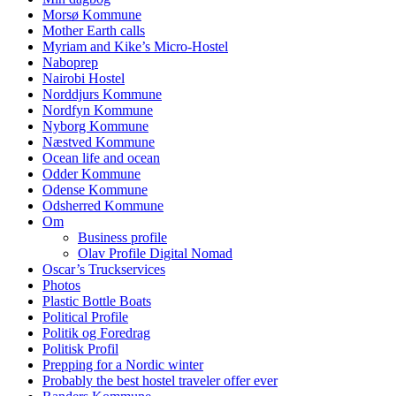
Morsø Kommune
Mother Earth calls
Myriam and Kike’s Micro-Hostel
Naboprep
Nairobi Hostel
Norddjurs Kommune
Nordfyn Kommune
Nyborg Kommune
Næstved Kommune
Ocean life and ocean
Odder Kommune
Odense Kommune
Odsherred Kommune
Om
Business profile
Olav Profile Digital Nomad
Oscar’s Truckservices
Photos
Plastic Bottle Boats
Political Profile
Politik og Foredrag
Politisk Profil
Prepping for a Nordic winter
Probably the best hostel traveler offer ever