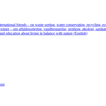
ternational friends – on waste sorting, water conservation, recycling, ec
enner – om affaldssortering, vandbesparelse, genbrug, økologi, samkør
nd education about living in balance with nature (English)
xist