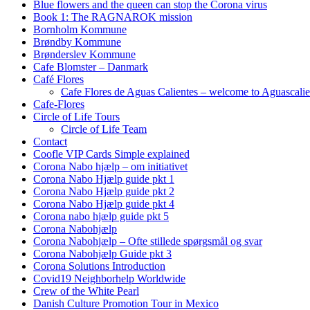
Blue flowers and the queen can stop the Corona virus
Book 1: The RAGNAROK mission
Bornholm Kommune
Brøndby Kommune
Brønderslev Kommune
Cafe Blomster – Danmark
Café Flores
Cafe Flores de Aguas Calientes – welcome to Aguascalie
Cafe-Flores
Circle of Life Tours
Circle of Life Team
Contact
Coofle VIP Cards Simple explained
Corona Nabo hjælp – om initiativet
Corona Nabo Hjælp guide pkt 1
Corona Nabo Hjælp guide pkt 2
Corona Nabo Hjælp guide pkt 4
Corona nabo hjælp guide pkt 5
Corona Nabohjælp
Corona Nabohjælp – Ofte stillede spørgsmål og svar
Corona Nabohjælp Guide pkt 3
Corona Solutions Introduction
Covid19 Neighborhelp Worldwide
Crew of the White Pearl
Danish Culture Promotion Tour in Mexico