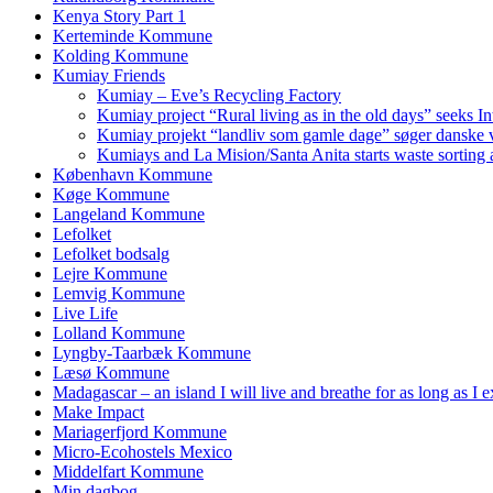
Kenya Story Part 1
Kerteminde Kommune
Kolding Kommune
Kumiay Friends
Kumiay – Eve’s Recycling Factory
Kumiay project “Rural living as in the old days” seeks In
Kumiay projekt “landliv som gamle dage” søger danske v
Kumiays and La Mision/Santa Anita starts waste sorting a
København Kommune
Køge Kommune
Langeland Kommune
Lefolket
Lefolket bodsalg
Lejre Kommune
Lemvig Kommune
Live Life
Lolland Kommune
Lyngby-Taarbæk Kommune
Læsø Kommune
Madagascar – an island I will live and breathe for as long as I e
Make Impact
Mariagerfjord Kommune
Micro-Ecohostels Mexico
Middelfart Kommune
Min dagbog