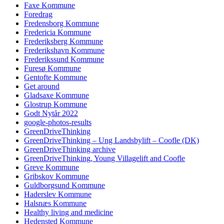
Faxe Kommune
Foredrag
Fredensborg Kommune
Fredericia Kommune
Frederiksberg Kommune
Frederikshavn Kommune
Frederikssund Kommune
Furesø Kommune
Gentofte Kommune
Get around
Gladsaxe Kommune
Glostrup Kommune
Godt Nytår 2022
google-photos-results
GreenDriveThinking
GreenDriveThinking – Ung Landsbylift – Coofle (DK)
GreenDriveThinking archive
GreenDriveThinking, Young Villagelift and Coofle
Greve Kommune
Gribskov Kommune
Guldborgsund Kommune
Haderslev Kommune
Halsnæs Kommune
Healthy living and medicine
Hedensted Kommune