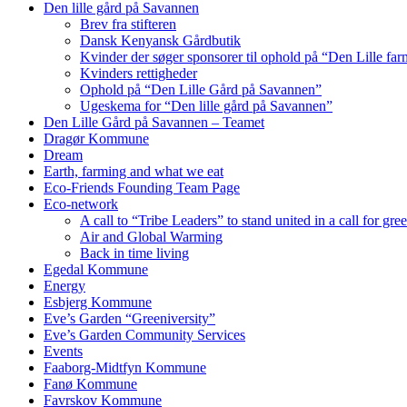
Den lille gård på Savannen
Brev fra stifteren
Dansk Kenyansk Gårdbutik
Kvinder der søger sponsorer til ophold på “Den Lille fa
Kvinders rettigheder
Ophold på “Den Lille Gård på Savannen”
Ugeskema for “Den lille gård på Savannen”
Den Lille Gård på Savannen – Teamet
Dragør Kommune
Dream
Earth, farming and what we eat
Eco-Friends Founding Team Page
Eco-network
A call to “Tribe Leaders” to stand united in a call for gr
Air and Global Warming
Back in time living
Egedal Kommune
Energy
Esbjerg Kommune
Eve’s Garden “Greeniversity”
Eve’s Garden Community Services
Events
Faaborg-Midtfyn Kommune
Fanø Kommune
Favrskov Kommune