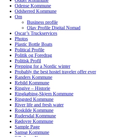
Odder Kommune
Odense Kommune
Odsherred Kommune
Om
Business profile
Olav Profile Digital Nomad
Oscar’s Truckservices
Photos
Plastic Bottle Boats
Political Profile
Politik og Foredrag
Politisk Profil
Prepping for a Nordic winter
Probably the best hostel traveler offer ever
Randers Kommune
Rebild Kommune
Ringive – Historie
Ringkøbing-Skjern Kommune
Ringsted Kommune
River life and fresh water
Roskilde Kommune
Rudersdal Kommune
Rødovre Kommune
Sample Page
Samsø Kommune