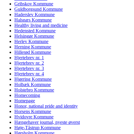
Gribskov Kommune
Guldborgsund Kommune
Haderslev Kommune
Halsnæs Kommune
Healthy living and medicine
Hedensted Kommune
Helsingør Kommune
Herlev Kommune
Herning Kommune
Hillerød Kommune
Hjertebrev nr. 1
Hjertebrev nr. 2
Hjertebrev nr. 3
Hjertebrev nr. 4
Hjørring Kommune
Holbæk Kommune
Holstebro Kommune
Homecoming
Homepage
Honor, national pride and identity
Horsens Kommune
Hvidovre Kommune
Hængehaver journal, nyeste øverst
Høje-Tåstrup Kommune
Hørsholm Kommune