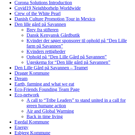
Corona Solutions Introduction
Covid19 Neighborhelp Worldwide
Crew of the White Pearl
Danish Culture Promotion Tour in Mexico
Den lille gård på Savannen
Brev fra stifteren
Dansk Kenyansk Gårdbutik
Kvinder der søger sponsorer til ophold på “Den Lille
farm på Savannen”
Kvinders rettigheder
Ophold på “Den Lille Gård på Savannen”
Ugeskema for “Den lille gård på Savannen”
Den Lille Gård på Savannen – Teamet
Dragør Kommune
Dream
Earth, farming and what we eat
Eco-Friends Founding Team Page
Eco-network
A call to “Tribe Leaders” to stand united in a call for
green humane action
Air and Global Warming
Back in time living
Egedal Kommune
Energy
Esbjerg Kommune