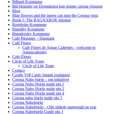
Billund Kommune
Blå blomster og Dronningen kan stoppe corona virussen
Blog
Blue flowers and the queen can stop the Corona virus
Book 1: The RAGNAROK mission
Bornholm Kommune
Brøndby Kommune
Brønderslev Kommune
Cafe Blomster – Danmark
Café Flores
Cafe Flores de Aguas Calientes – welcome to
Aguascalientes
Cafe-Flores
Circle of Life Tours
Circle of Life Team
Contact
Coofle VIP Cards Simple explained
Corona Nabo hjælp – om initiativet
Corona Nabo Hjælp guide pkt 1
Corona Nabo Hjælp guide pkt 2
Corona Nabo Hjælp guide pkt 4
Corona nabo hjælp guide pkt 5
Corona Nabohjælp
Corona Nabohjælp – Ofte stillede spørgsmål og svar
Corona Nabohjælp Guide pkt 3