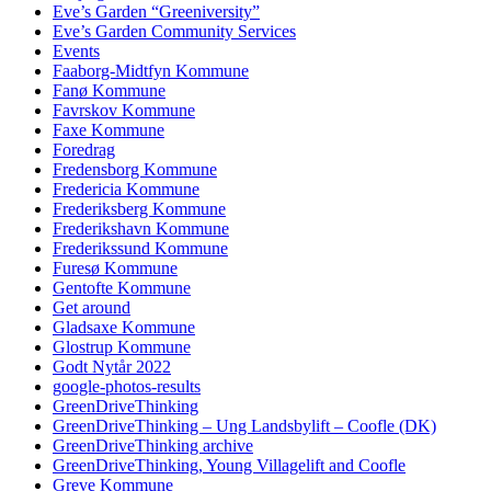
Eve’s Garden “Greeniversity”
Eve’s Garden Community Services
Events
Faaborg-Midtfyn Kommune
Fanø Kommune
Favrskov Kommune
Faxe Kommune
Foredrag
Fredensborg Kommune
Fredericia Kommune
Frederiksberg Kommune
Frederikshavn Kommune
Frederikssund Kommune
Furesø Kommune
Gentofte Kommune
Get around
Gladsaxe Kommune
Glostrup Kommune
Godt Nytår 2022
google-photos-results
GreenDriveThinking
GreenDriveThinking – Ung Landsbylift – Coofle (DK)
GreenDriveThinking archive
GreenDriveThinking, Young Villagelift and Coofle
Greve Kommune