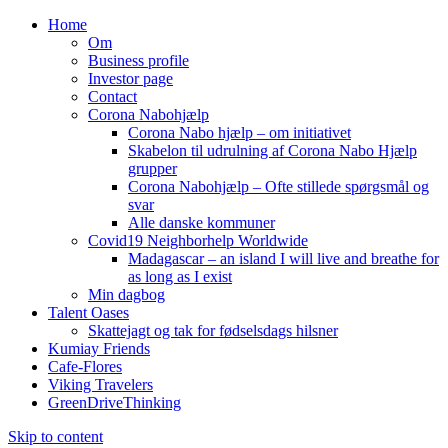
Home
Om
Business profile
Investor page
Contact
Corona Nabohjælp
Corona Nabo hjælp – om initiativet
Skabelon til udrulning af Corona Nabo Hjælp
grupper
Corona Nabohjælp – Ofte stillede spørgsmål og
svar
Alle danske kommuner
Covid19 Neighborhelp Worldwide
Madagascar – an island I will live and breathe for
as long as I exist
Min dagbog
Talent Oases
Skattejagt og tak for fødselsdags hilsner
Kumiay Friends
Cafe-Flores
Viking Travelers
GreenDriveThinking
Skip to content