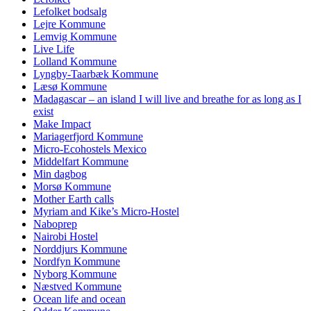
Lefolket bodsalg
Lejre Kommune
Lemvig Kommune
Live Life
Lolland Kommune
Lyngby-Taarbæk Kommune
Læsø Kommune
Madagascar – an island I will live and breathe for as long as I
exist
Make Impact
Mariagerfjord Kommune
Micro-Ecohostels Mexico
Middelfart Kommune
Min dagbog
Morsø Kommune
Mother Earth calls
Myriam and Kike’s Micro-Hostel
Naboprep
Nairobi Hostel
Norddjurs Kommune
Nordfyn Kommune
Nyborg Kommune
Næstved Kommune
Ocean life and ocean