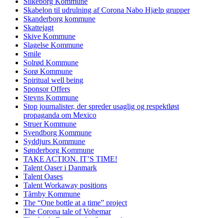
Silkeborg Kommune
Skabelon til udrulning af Corona Nabo Hjælp grupper
Skanderborg kommune
Skattejagt
Skive Kommune
Slagelse Kommune
Smile
Solrød Kommune
Sorø Kommune
Spiritual well being
Sponsor Offers
Stevns Kommune
Stop journalister, der spreder usaglig og respektløst
propaganda om Mexico
Struer Kommune
Svendborg Kommune
Syddjurs Kommune
Sønderborg Kommune
TAKE ACTION. IT’S TIME!
Talent Oaser i Danmark
Talent Oases
Talent Workaway positions
Tårnby Kommune
The “One bottle at a time” project
The Corona tale of Vohemar