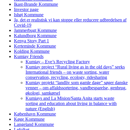
Ikast-Brande Kommune
Investor page
Ishøj Kommune
Ja, det er realistisk vi kan stoppe eller reducere udbredelsen af
Covid-19
Jammerbugt Kommune
Kalundborg Kommune
Kenya Story Part 1
Kerteminde Kommune
Kolding Kommune
Kumiay Friends
Kumiay – Eve’s Recycling Factory
Kumiay project “Rural living as in the old days” seeks
International friends – on waste sorting, water
conservation, recycling, ecology, ridesharing
Kumiay projekt “landliv som gamle dage” søger danske
venner – om affaldssortering, vandbesparelse, genbrug,
økologi, samkørsel
Kumiays and La Mision/Santa Anita starts waste
sorting and education about living in balance with
nature (English)
København Kommune
Køge Kommune
Langeland Kommune
Lefolket