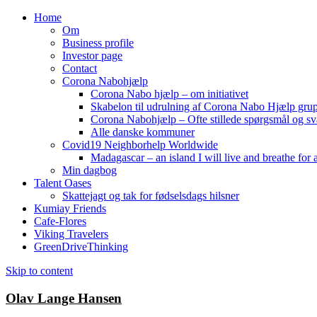
Home
Om
Business profile
Investor page
Contact
Corona Nabohjælp
Corona Nabo hjælp – om initiativet
Skabelon til udrulning af Corona Nabo Hjælp gru
Corona Nabohjælp – Ofte stillede spørgsmål og sv
Alle danske kommuner
Covid19 Neighborhelp Worldwide
Madagascar – an island I will live and breathe for a
Min dagbog
Talent Oases
Skattejagt og tak for fødselsdags hilsner
Kumiay Friends
Cafe-Flores
Viking Travelers
GreenDriveThinking
Skip to content
Olav Lange Hansen