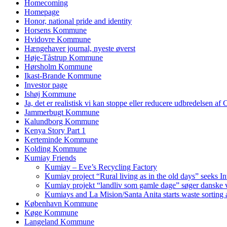
Homecoming
Homepage
Honor, national pride and identity
Horsens Kommune
Hvidovre Kommune
Hængehaver journal, nyeste øverst
Høje-Tåstrup Kommune
Hørsholm Kommune
Ikast-Brande Kommune
Investor page
Ishøj Kommune
Ja, det er realistisk vi kan stoppe eller reducere udbredelsen af
Jammerbugt Kommune
Kalundborg Kommune
Kenya Story Part 1
Kerteminde Kommune
Kolding Kommune
Kumiay Friends
Kumiay – Eve’s Recycling Factory
Kumiay project “Rural living as in the old days” seeks In
Kumiay projekt “landliv som gamle dage” søger danske v
Kumiays and La Mision/Santa Anita starts waste sorting a
København Kommune
Køge Kommune
Langeland Kommune