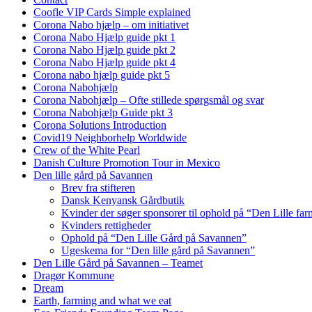
Coofle VIP Cards Simple explained
Corona Nabo hjælp – om initiativet
Corona Nabo Hjælp guide pkt 1
Corona Nabo Hjælp guide pkt 2
Corona Nabo Hjælp guide pkt 4
Corona nabo hjælp guide pkt 5
Corona Nabohjælp
Corona Nabohjælp – Ofte stillede spørgsmål og svar
Corona Nabohjælp Guide pkt 3
Corona Solutions Introduction
Covid19 Neighborhelp Worldwide
Crew of the White Pearl
Danish Culture Promotion Tour in Mexico
Den lille gård på Savannen
Brev fra stifteren
Dansk Kenyansk Gårdbutik
Kvinder der søger sponsorer til ophold på “Den Lille fa
Kvinders rettigheder
Ophold på “Den Lille Gård på Savannen”
Ugeskema for “Den lille gård på Savannen”
Den Lille Gård på Savannen – Teamet
Dragør Kommune
Dream
Earth, farming and what we eat