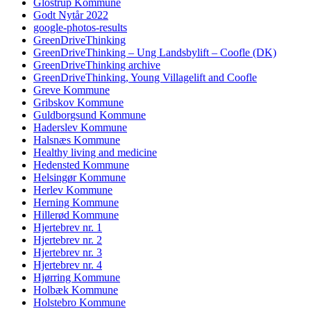
Glostrup Kommune
Godt Nytår 2022
google-photos-results
GreenDriveThinking
GreenDriveThinking – Ung Landsbylift – Coofle (DK)
GreenDriveThinking archive
GreenDriveThinking, Young Villagelift and Coofle
Greve Kommune
Gribskov Kommune
Guldborgsund Kommune
Haderslev Kommune
Halsnæs Kommune
Healthy living and medicine
Hedensted Kommune
Helsingør Kommune
Herlev Kommune
Herning Kommune
Hillerød Kommune
Hjertebrev nr. 1
Hjertebrev nr. 2
Hjertebrev nr. 3
Hjertebrev nr. 4
Hjørring Kommune
Holbæk Kommune
Holstebro Kommune