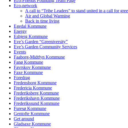
Eco-Friends Founding Team Page
Eco-network
A call to “Tribe Leaders” to stand united in a call for gr
Air and Global Warming
Back in time living
Egedal Kommune
Energy
Esbjerg Kommune
Eve’s Garden “Greeniversity”
Eve’s Garden Community Services
Events
Faaborg-Midtfyn Kommune
Fanø Kommune
Favrskov Kommune
Faxe Kommune
Foredrag
Fredensborg Kommune
Fredericia Kommune
Frederiksberg Kommune
Frederikshavn Kommune
Frederikssund Kommune
Furesø Kommune
Gentofte Kommune
Get around
Gladsaxe Kommune