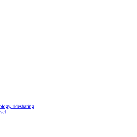
ology, ridesharing
sel