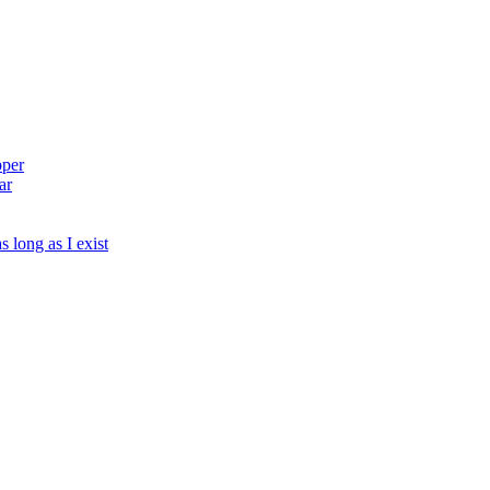
pper
ar
s long as I exist