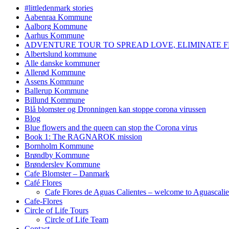
#littledenmark stories
Aabenraa Kommune
Aalborg Kommune
Aarhus Kommune
ADVENTURE TOUR TO SPREAD LOVE, ELIMINATE F
Albertslund kommune
Alle danske kommuner
Allerød Kommune
Assens Kommune
Ballerup Kommune
Billund Kommune
Blå blomster og Dronningen kan stoppe corona virussen
Blog
Blue flowers and the queen can stop the Corona virus
Book 1: The RAGNAROK mission
Bornholm Kommune
Brøndby Kommune
Brønderslev Kommune
Cafe Blomster – Danmark
Café Flores
Cafe Flores de Aguas Calientes – welcome to Aguascalie
Cafe-Flores
Circle of Life Tours
Circle of Life Team
Contact