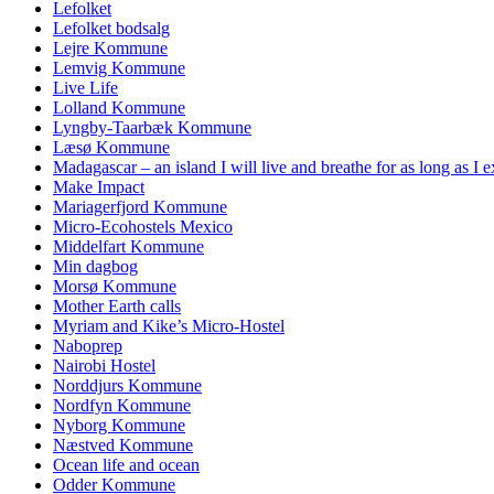
Lefolket
Lefolket bodsalg
Lejre Kommune
Lemvig Kommune
Live Life
Lolland Kommune
Lyngby-Taarbæk Kommune
Læsø Kommune
Madagascar – an island I will live and breathe for as long as I e
Make Impact
Mariagerfjord Kommune
Micro-Ecohostels Mexico
Middelfart Kommune
Min dagbog
Morsø Kommune
Mother Earth calls
Myriam and Kike’s Micro-Hostel
Naboprep
Nairobi Hostel
Norddjurs Kommune
Nordfyn Kommune
Nyborg Kommune
Næstved Kommune
Ocean life and ocean
Odder Kommune