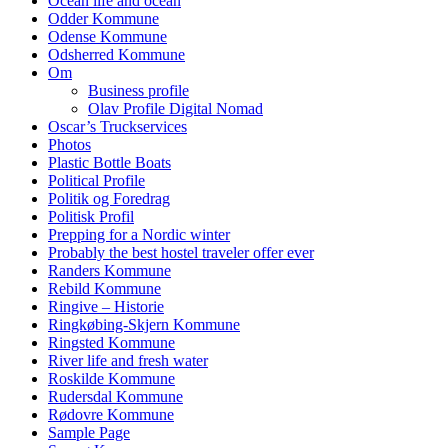
Ocean life and ocean
Odder Kommune
Odense Kommune
Odsherred Kommune
Om
Business profile
Olav Profile Digital Nomad
Oscar’s Truckservices
Photos
Plastic Bottle Boats
Political Profile
Politik og Foredrag
Politisk Profil
Prepping for a Nordic winter
Probably the best hostel traveler offer ever
Randers Kommune
Rebild Kommune
Ringive – Historie
Ringkøbing-Skjern Kommune
Ringsted Kommune
River life and fresh water
Roskilde Kommune
Rudersdal Kommune
Rødovre Kommune
Sample Page