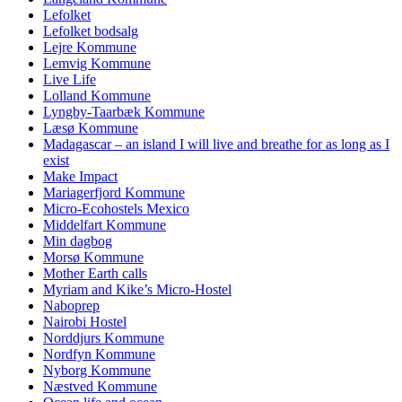
Lefolket
Lefolket bodsalg
Lejre Kommune
Lemvig Kommune
Live Life
Lolland Kommune
Lyngby-Taarbæk Kommune
Læsø Kommune
Madagascar – an island I will live and breathe for as long as I
exist
Make Impact
Mariagerfjord Kommune
Micro-Ecohostels Mexico
Middelfart Kommune
Min dagbog
Morsø Kommune
Mother Earth calls
Myriam and Kike’s Micro-Hostel
Naboprep
Nairobi Hostel
Norddjurs Kommune
Nordfyn Kommune
Nyborg Kommune
Næstved Kommune