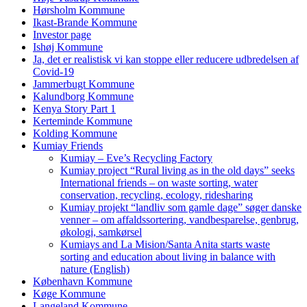
Hørsholm Kommune
Ikast-Brande Kommune
Investor page
Ishøj Kommune
Ja, det er realistisk vi kan stoppe eller reducere udbredelsen af
Covid-19
Jammerbugt Kommune
Kalundborg Kommune
Kenya Story Part 1
Kerteminde Kommune
Kolding Kommune
Kumiay Friends
Kumiay – Eve’s Recycling Factory
Kumiay project “Rural living as in the old days” seeks
International friends – on waste sorting, water
conservation, recycling, ecology, ridesharing
Kumiay projekt “landliv som gamle dage” søger danske
venner – om affaldssortering, vandbesparelse, genbrug,
økologi, samkørsel
Kumiays and La Mision/Santa Anita starts waste
sorting and education about living in balance with
nature (English)
København Kommune
Køge Kommune
Langeland Kommune