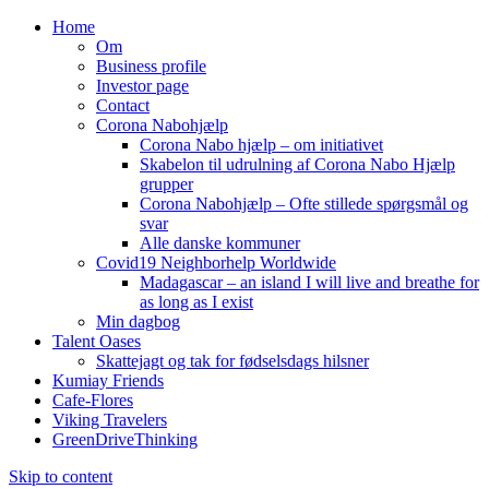
Home
Om
Business profile
Investor page
Contact
Corona Nabohjælp
Corona Nabo hjælp – om initiativet
Skabelon til udrulning af Corona Nabo Hjælp
grupper
Corona Nabohjælp – Ofte stillede spørgsmål og
svar
Alle danske kommuner
Covid19 Neighborhelp Worldwide
Madagascar – an island I will live and breathe for
as long as I exist
Min dagbog
Talent Oases
Skattejagt og tak for fødselsdags hilsner
Kumiay Friends
Cafe-Flores
Viking Travelers
GreenDriveThinking
Skip to content