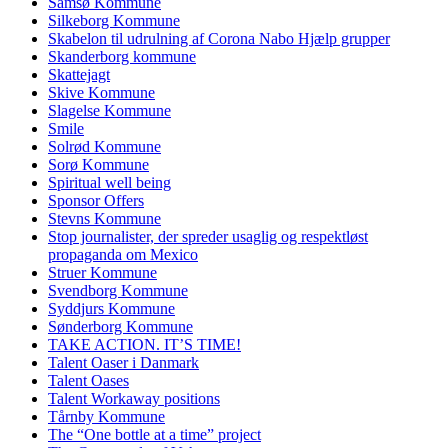
Samsø Kommune
Silkeborg Kommune
Skabelon til udrulning af Corona Nabo Hjælp grupper
Skanderborg kommune
Skattejagt
Skive Kommune
Slagelse Kommune
Smile
Solrød Kommune
Sorø Kommune
Spiritual well being
Sponsor Offers
Stevns Kommune
Stop journalister, der spreder usaglig og respektløst
propaganda om Mexico
Struer Kommune
Svendborg Kommune
Syddjurs Kommune
Sønderborg Kommune
TAKE ACTION. IT’S TIME!
Talent Oaser i Danmark
Talent Oases
Talent Workaway positions
Tårnby Kommune
The “One bottle at a time” project