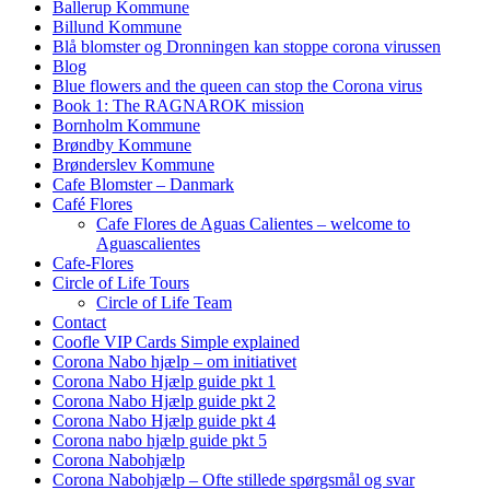
Ballerup Kommune
Billund Kommune
Blå blomster og Dronningen kan stoppe corona virussen
Blog
Blue flowers and the queen can stop the Corona virus
Book 1: The RAGNAROK mission
Bornholm Kommune
Brøndby Kommune
Brønderslev Kommune
Cafe Blomster – Danmark
Café Flores
Cafe Flores de Aguas Calientes – welcome to
Aguascalientes
Cafe-Flores
Circle of Life Tours
Circle of Life Team
Contact
Coofle VIP Cards Simple explained
Corona Nabo hjælp – om initiativet
Corona Nabo Hjælp guide pkt 1
Corona Nabo Hjælp guide pkt 2
Corona Nabo Hjælp guide pkt 4
Corona nabo hjælp guide pkt 5
Corona Nabohjælp
Corona Nabohjælp – Ofte stillede spørgsmål og svar