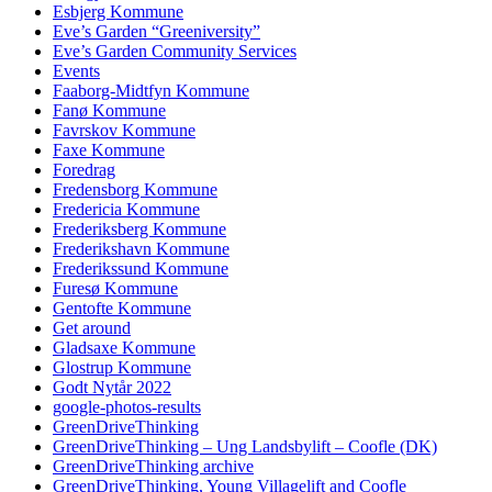
Esbjerg Kommune
Eve’s Garden “Greeniversity”
Eve’s Garden Community Services
Events
Faaborg-Midtfyn Kommune
Fanø Kommune
Favrskov Kommune
Faxe Kommune
Foredrag
Fredensborg Kommune
Fredericia Kommune
Frederiksberg Kommune
Frederikshavn Kommune
Frederikssund Kommune
Furesø Kommune
Gentofte Kommune
Get around
Gladsaxe Kommune
Glostrup Kommune
Godt Nytår 2022
google-photos-results
GreenDriveThinking
GreenDriveThinking – Ung Landsbylift – Coofle (DK)
GreenDriveThinking archive
GreenDriveThinking, Young Villagelift and Coofle