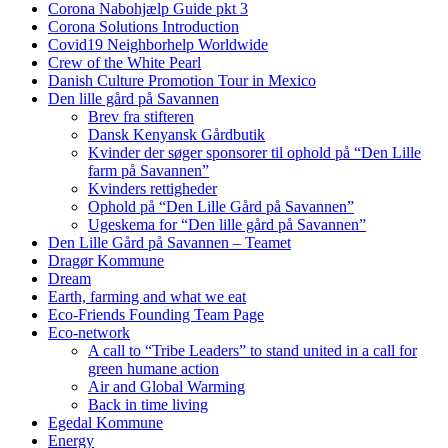
Corona Nabohjælp Guide pkt 3
Corona Solutions Introduction
Covid19 Neighborhelp Worldwide
Crew of the White Pearl
Danish Culture Promotion Tour in Mexico
Den lille gård på Savannen
Brev fra stifteren
Dansk Kenyansk Gårdbutik
Kvinder der søger sponsorer til ophold på “Den Lille
farm på Savannen”
Kvinders rettigheder
Ophold på “Den Lille Gård på Savannen”
Ugeskema for “Den lille gård på Savannen”
Den Lille Gård på Savannen – Teamet
Dragør Kommune
Dream
Earth, farming and what we eat
Eco-Friends Founding Team Page
Eco-network
A call to “Tribe Leaders” to stand united in a call for
green humane action
Air and Global Warming
Back in time living
Egedal Kommune
Energy