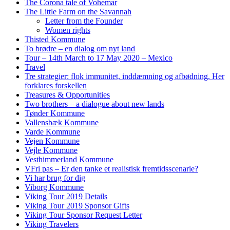
The Corona tale of Vohemar
The Little Farm on the Savannah
Letter from the Founder
Women rights
Thisted Kommune
To brødre – en dialog om nyt land
Tour – 14th March to 17 May 2020 – Mexico
Travel
Tre strategier: flok immunitet, inddæmning og afbødning. Her
forklares forskellen
Treasures & Opportunities
Two brothers – a dialogue about new lands
Tønder Kommune
Vallensbæk Kommune
Varde Kommune
Vejen Kommune
Vejle Kommune
Vesthimmerland Kommune
VFri pas – Er den tanke et realistisk fremtidsscenarie?
Vi har brug for dig
Viborg Kommune
Viking Tour 2019 Details
Viking Tour 2019 Sponsor Gifts
Viking Tour Sponsor Request Letter
Viking Travelers