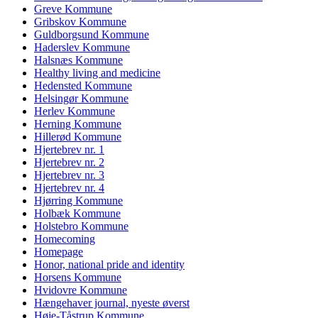
Greve Kommune
Gribskov Kommune
Guldborgsund Kommune
Haderslev Kommune
Halsnæs Kommune
Healthy living and medicine
Hedensted Kommune
Helsingør Kommune
Herlev Kommune
Herning Kommune
Hillerød Kommune
Hjertebrev nr. 1
Hjertebrev nr. 2
Hjertebrev nr. 3
Hjertebrev nr. 4
Hjørring Kommune
Holbæk Kommune
Holstebro Kommune
Homecoming
Homepage
Honor, national pride and identity
Horsens Kommune
Hvidovre Kommune
Hængehaver journal, nyeste øverst
Høje-Tåstrup Kommune