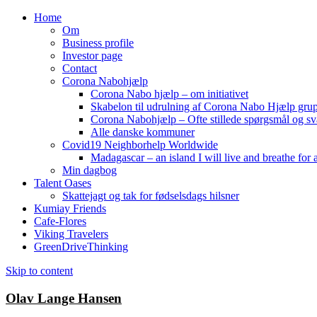
Home
Om
Business profile
Investor page
Contact
Corona Nabohjælp
Corona Nabo hjælp – om initiativet
Skabelon til udrulning af Corona Nabo Hjælp gru
Corona Nabohjælp – Ofte stillede spørgsmål og sv
Alle danske kommuner
Covid19 Neighborhelp Worldwide
Madagascar – an island I will live and breathe for a
Min dagbog
Talent Oases
Skattejagt og tak for fødselsdags hilsner
Kumiay Friends
Cafe-Flores
Viking Travelers
GreenDriveThinking
Skip to content
Olav Lange Hansen