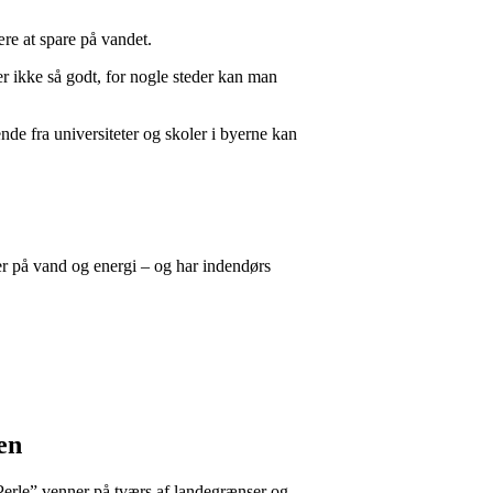
ære at spare på vandet.
er ikke så godt, for nogle steder kan man
nde fra universiteter og skoler i byerne kan
r på vand og energi – og har indendørs
en
 Perle” venner på tværs af landegrænser og