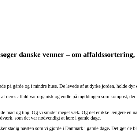
øger danske venner – om affaldssortering,
e på gårde og i mindre huse. De levede af at dyrke jorden, holde dyr 
ste af deres affald var organisk og endte på møddingen som kompost, der
de mad og ting. Og vi smider meget væk. Og det er ikke længere en nat
dværk, som det var nødvendigt at lære i gamle dage.
sker stadig næsten som vi gjorde i Danmark i gamle dage. Det gør de 