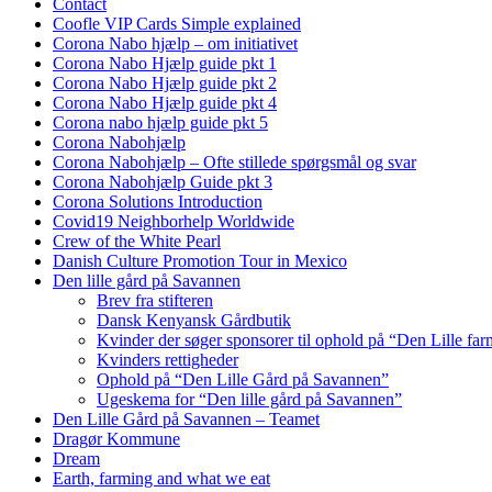
Contact
Coofle VIP Cards Simple explained
Corona Nabo hjælp – om initiativet
Corona Nabo Hjælp guide pkt 1
Corona Nabo Hjælp guide pkt 2
Corona Nabo Hjælp guide pkt 4
Corona nabo hjælp guide pkt 5
Corona Nabohjælp
Corona Nabohjælp – Ofte stillede spørgsmål og svar
Corona Nabohjælp Guide pkt 3
Corona Solutions Introduction
Covid19 Neighborhelp Worldwide
Crew of the White Pearl
Danish Culture Promotion Tour in Mexico
Den lille gård på Savannen
Brev fra stifteren
Dansk Kenyansk Gårdbutik
Kvinder der søger sponsorer til ophold på “Den Lille fa
Kvinders rettigheder
Ophold på “Den Lille Gård på Savannen”
Ugeskema for “Den lille gård på Savannen”
Den Lille Gård på Savannen – Teamet
Dragør Kommune
Dream
Earth, farming and what we eat