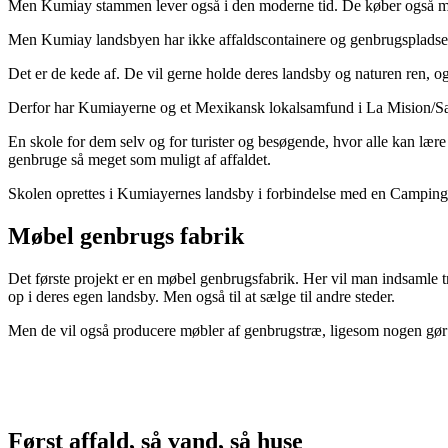
Men Kumiay stammen lever også i den moderne tid. De køber også mange
Men Kumiay landsbyen har ikke affaldscontainere og genbrugspladser, s
Det er de kede af. De vil gerne holde deres landsby og naturen ren, og 
Derfor har Kumiayerne og et Mexikansk lokalsamfund i La Mision/Santa A
En skole for dem selv og for turister og besøgende, hvor alle kan lær
genbruge så meget som muligt af affaldet.
Skolen oprettes i Kumiayernes landsby i forbindelse med en Camping P
Møbel genbrugs fabrik
Det første projekt er en møbel genbrugsfabrik. Her vil man indsamle træ
op i deres egen landsby. Men også til at sælge til andre steder.
Men de vil også producere møbler af genbrugstræ, ligesom nogen gør 
Først affald, så vand, så huse