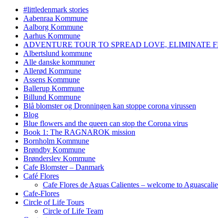
#littledenmark stories
Aabenraa Kommune
Aalborg Kommune
Aarhus Kommune
ADVENTURE TOUR TO SPREAD LOVE, ELIMINATE F
Albertslund kommune
Alle danske kommuner
Allerød Kommune
Assens Kommune
Ballerup Kommune
Billund Kommune
Blå blomster og Dronningen kan stoppe corona virussen
Blog
Blue flowers and the queen can stop the Corona virus
Book 1: The RAGNAROK mission
Bornholm Kommune
Brøndby Kommune
Brønderslev Kommune
Cafe Blomster – Danmark
Café Flores
Cafe Flores de Aguas Calientes – welcome to Aguascalie
Cafe-Flores
Circle of Life Tours
Circle of Life Team