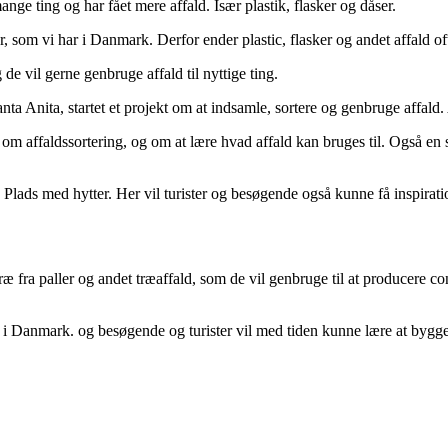
 ting og har fået mere affald. Især plastik, flasker og dåser.
om vi har i Danmark. Derfor ender plastic, flasker og andet affald ofte
de vil gerne genbruge affald til nyttige ting.
nita, startet et projekt om at indsamle, sortere og genbruge affald. Am
e om affaldssortering, og om at lære hvad affald kan bruges til. Også 
lads med hytter. Her vil turister og besøgende også kunne få inspirati
 fra paller og andet træaffald, som de vil genbruge til at producere cont
i Danmark. og besøgende og turister vil med tiden kunne lære at bygg