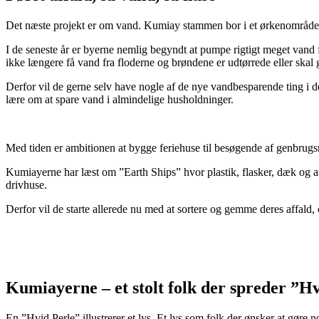
Det næste projekt er om vand. Kumiay stammen bor i et ørkenområde,
I de seneste år er byerne nemlig begyndt at pumpe rigtigt meget vand f
ikke længere få vand fra floderne og brøndene er udtørrede eller skal
Derfor vil de gerne selv have nogle af de nye vandbesparende ting i de
lære om at spare vand i almindelige husholdninger.
Med tiden er ambitionen at bygge feriehuse til besøgende af genbrugsm
Kumiayerne har læst om ”Earth Ships” hvor plastik, flasker, dæk og 
drivhuse.
Derfor vil de starte allerede nu med at sortere og gemme deres affald
Kumiayerne – et stolt folk der spreder ”Hv
En ”Hvid Perle” illustrerer et lys. Et lys som folk der ønsker at gør