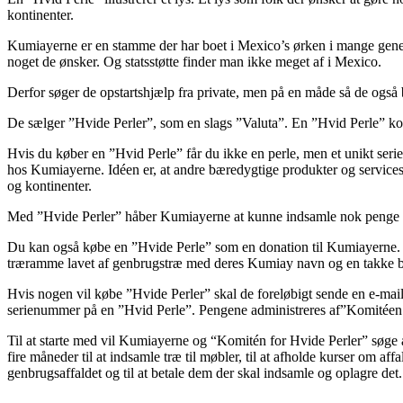
kontinenter.
Kumiayerne er en stamme der har boet i Mexico’s ørken i mange generat
noget de ønsker. Og statsstøtte finder man ikke meget af i Mexico.
Derfor søger de opstartshjælp fra private, men på en måde så de også b
De sælger ”Hvide Perler”, som en slags ”Valuta”. En ”Hvid Perle” koste
Hvis du køber en ”Hvid Perle” får du ikke en perle, men et unikt seri
hos Kumiayerne. Idéen er, at andre bæredygtige produkter og service
og kontinenter.
Med ”Hvide Perler” håber Kumiayerne at kunne indsamle nok penge til
Du kan også købe en ”Hvide Perle” som en donation til Kumiayerne. Du
træramme lavet af genbrugstræ med deres Kumiay navn og en takke bes
Hvis nogen vil købe ”Hvide Perler” skal de foreløbigt sende en e-mail
serienummer på en ”Hvid Perle”. Pengene administreres af”Komitéen for
Til at starte med vil Kumiayerne og “Komitén for Hvide Perler” søge at
fire måneder til at indsamle træ til møbler, til at afholde kurser om affa
genbrugsaffaldet og til at betale dem der skal indsamle og oplagre det. 