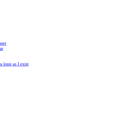
pper
ar
s long as I exist