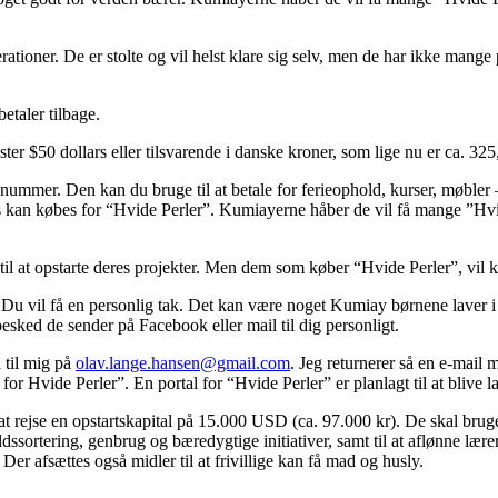
ioner. De er stolte og vil helst klare sig selv, men de har ikke mange 
etaler tilbage.
r $50 dollars eller tilsvarende i danske kroner, som lige nu er ca. 325
enummer. Den kan du bruge til at betale for ferieophold, kurser, møble
s kan købes for “Hvide Perler”. Kumiayerne håber de vil få mange ”Hv
 at opstarte deres projekter. Men dem som køber “Hvide Perler”, vil k
 vil få en personlig tak. Det kan være noget Kumiay børnene laver i s
ked de sender på Facebook eller mail til dig personligt.
 til mig på
olav.lange.hansen@gmail.com
. Jeg returnerer så en e-mail
 Hvide Perler”. En portal for “Hvide Perler” er planlagt til at blive la
 rejse en opstartskapital på 15.000 USD (ca. 97.000 kr). De skal bruges
ldssortering, genbrug og bæredygtige initiativer, samt til at aflønne lærere
Der afsættes også midler til at frivillige kan få mad og husly.