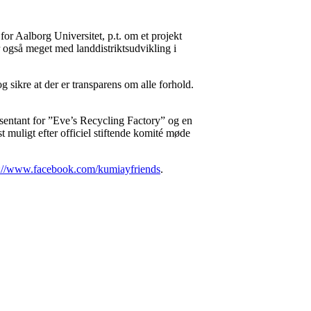
r Aalborg Universitet, p.t. om et projekt
r også meget med landdistriktsudvikling i
sikre at der er transparens om alle forhold.
æsentant for ”Eve’s Recycling Factory” og en
 muligt efter officiel stiftende komité møde
s://www.facebook.com/kumiayfriends
.