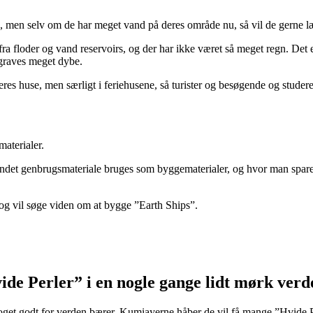
 men selv om de har meget vand på deres område nu, så vil de gerne
l
ra floder og vand reservoirs, og der har ikke været så meget regn. Det 
 graves meget dybe.
res huse, men særligt i feriehusene, så turister og besøgende og studere
aterialer.
andet genbrugsmateriale bruges som byggematerialer, og hvor man spare
, og vil søge viden om at bygge ”Earth Ships”.
ide Perler” i en nogle gange lidt mørk verd
e noget godt for verden bærer. Kumiayerne håber de vil få mange ”Hvide