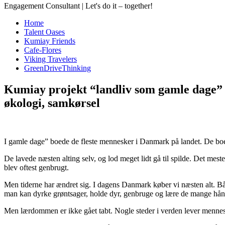
Engagement Consultant | Let's do it – together!
Home
Talent Oases
Kumiay Friends
Cafe-Flores
Viking Travelers
GreenDriveThinking
Kumiay projekt “landliv som gamle dage” s
økologi, samkørsel
I
gamle dage” boede de fleste mennesker i Danmark på landet. De boed
De lavede næsten alting selv, og lod meget lidt gå til spilde. Det me
blev oftest genbrugt.
Men tiderne har ændret sig. I dagens Danmark køber vi næsten alt. Bå
man kan dyrke grøntsager, holde dyr, genbruge og lære de mange hån
Men lærdommen er ikke gået tabt. Nogle steder i verden lever menne