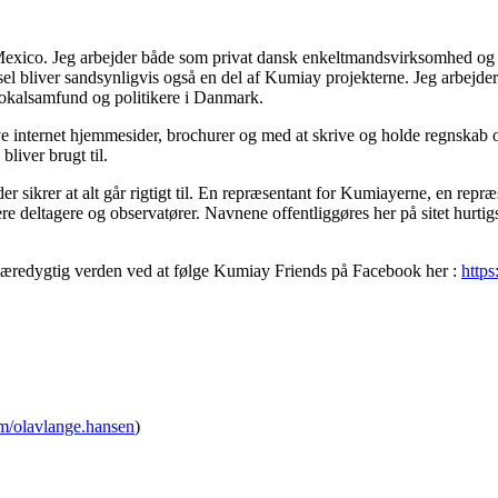
exico. Jeg arbejder både som privat dansk enkeltmandsvirksomhed og fo
sel bliver sandsynligvis også en del af Kumiay projekterne. Jeg arbejde
 lokalsamfund og politikere i Danmark.
nternet hjemmesider, brochurer og med at skrive og holde regnskab og 
liver brugt til.
 sikrer at alt går rigtigt til. En repræsentant for Kumiayerne, en repr
 deltagere og observatører. Navnene offentliggøres her på sitet hurtigst
re bæredygtig verden ved at følge Kumiay Friends på Facebook her :
http
m/olavlange.hansen
)