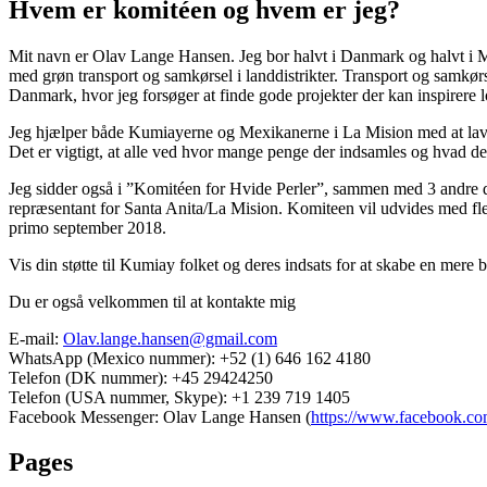
Hvem er komitéen og hvem er jeg?
Mit navn er Olav Lange Hansen. Jeg bor halvt i Danmark og halvt i M
med grøn transport og samkørsel i landdistrikter. Transport og samkør
Danmark, hvor jeg forsøger at finde gode projekter der kan inspirere
Jeg hjælper både Kumiayerne og Mexikanerne i La Mision med at lave i
Det er vigtigt, at alle ved hvor mange penge der indsamles og hvad de b
Jeg sidder også i ”Komitéen for Hvide Perler”, sammen med 3 andre der
repræsentant for Santa Anita/La Mision. Komiteen vil udvides med flere
primo september 2018.
Vis din støtte til Kumiay folket og deres indsats for at skabe en me
Du er også velkommen til at kontakte mig
E-mail:
Olav.lange.hansen@gmail.com
WhatsApp (Mexico nummer): +52 (1) 646 162 4180
Telefon (DK nummer): +45 29424250
Telefon (USA nummer, Skype): +1 239 719 1405
Facebook Messenger: Olav Lange Hansen (
https://www.facebook.co
Pages