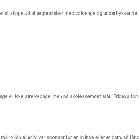
sker at slippe ud af ægteskaber med voldelige og undertrykkend
age er ikke strejkedage, men på skoleskemaet står “Fridays for Fu
 mikro-lån eller bliver sponsor for en kvinde eller et barn, så få