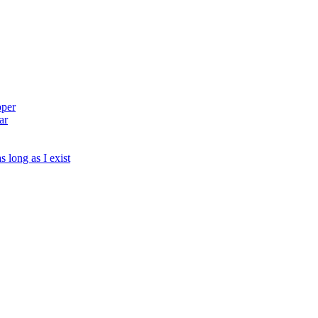
pper
ar
s long as I exist