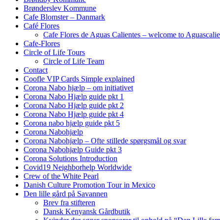
Brønderslev Kommune
Cafe Blomster – Danmark
Café Flores
Cafe Flores de Aguas Calientes – welcome to Aguascalie
Cafe-Flores
Circle of Life Tours
Circle of Life Team
Contact
Coofle VIP Cards Simple explained
Corona Nabo hjælp – om initiativet
Corona Nabo Hjælp guide pkt 1
Corona Nabo Hjælp guide pkt 2
Corona Nabo Hjælp guide pkt 4
Corona nabo hjælp guide pkt 5
Corona Nabohjælp
Corona Nabohjælp – Ofte stillede spørgsmål og svar
Corona Nabohjælp Guide pkt 3
Corona Solutions Introduction
Covid19 Neighborhelp Worldwide
Crew of the White Pearl
Danish Culture Promotion Tour in Mexico
Den lille gård på Savannen
Brev fra stifteren
Dansk Kenyansk Gårdbutik