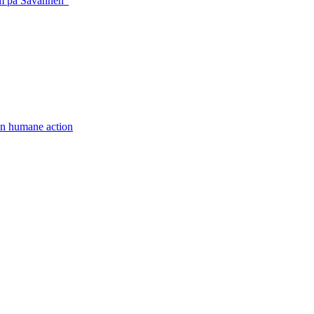
rm på Savannen”
een humane action