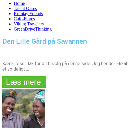
Home
Talent Oases
Kumiay Friends
Cafe-Flores
Viking Travelers
GreenDriveThinking
Den Lille Gård på Savannen
Kære læser, tak for dit besøg på denne side. Jeg hedder Elizabet
et voldeligt …