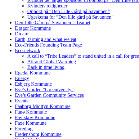
Kvinder der søger sponsorer til ophold på “Den Lille fa
Kvinders rettigheder
Ophold på “Den Lille Gård på Savannen”
Ugeskema for “Den lille gård på Savannen”
Den Lille Gård på Savannen – Teamet
Dragør Kommune
Dream
Earth, farming and what we eat
Eco-Friends Founding Team Page
Eco-network
A call to “Tribe Leaders” to stand united in a call for gr
Air and Global Warming
Back in time living
Egedal Kommune
Energy
Esbjerg Kommune
Eve’s Garden “Greeniversity”
Eve’s Garden Community Services
Events
Faaborg-Midtfyn Kommune
Fanø Kommune
Favrskov Kommune
Faxe Kommune
Foredrag
Fredensborg Kommune