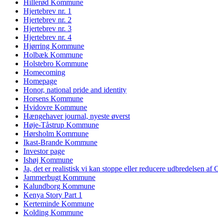
Hillerød Kommune
Hjertebrev nr. 1
Hjertebrev nr. 2
Hjertebrev nr. 3
Hjertebrev nr. 4
Hjørring Kommune
Holbæk Kommune
Holstebro Kommune
Homecoming
Homepage
Honor, national pride and identity
Horsens Kommune
Hvidovre Kommune
Hængehaver journal, nyeste øverst
Høje-Tåstrup Kommune
Hørsholm Kommune
Ikast-Brande Kommune
Investor page
Ishøj Kommune
Ja, det er realistisk vi kan stoppe eller reducere udbredelsen af
Jammerbugt Kommune
Kalundborg Kommune
Kenya Story Part 1
Kerteminde Kommune
Kolding Kommune