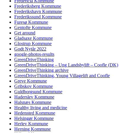
Fredericia Kommune
Frederiksberg Kommune
Frederikshavn Kommune
Frederikssund Kommune
Furesø Kommune
Gentofte Kommune
Get around
Gladsaxe Kommune
Glostrup Kommune
Godt Nytår 2022
google-photos-results
GreenDriveThinking
GreenDriveThinking – Ung Landsbylift – Coofle (DK)
GreenDriveThinking archive
GreenDriveThinking, Young Villagelift and Coofle
Greve Kommune
Gribskov Kommune
Guldborgsund Kommune
Haderslev Kommune
Halsnæs Kommune
Healthy living and medicine
Hedensted Kommune
Helsingør Kommune
Herlev Kommune
Herning Kommune