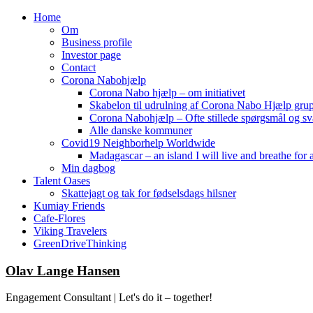
Home
Om
Business profile
Investor page
Contact
Corona Nabohjælp
Corona Nabo hjælp – om initiativet
Skabelon til udrulning af Corona Nabo Hjælp gru
Corona Nabohjælp – Ofte stillede spørgsmål og sv
Alle danske kommuner
Covid19 Neighborhelp Worldwide
Madagascar – an island I will live and breathe for a
Min dagbog
Talent Oases
Skattejagt og tak for fødselsdags hilsner
Kumiay Friends
Cafe-Flores
Viking Travelers
GreenDriveThinking
Skip
Olav Lange Hansen
to
content
Engagement Consultant | Let's do it – together!