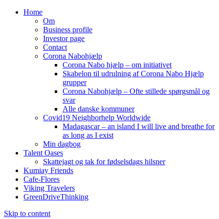
Home
Om
Business profile
Investor page
Contact
Corona Nabohjælp
Corona Nabo hjælp – om initiativet
Skabelon til udrulning af Corona Nabo Hjælp
grupper
Corona Nabohjælp – Ofte stillede spørgsmål og
svar
Alle danske kommuner
Covid19 Neighborhelp Worldwide
Madagascar – an island I will live and breathe for
as long as I exist
Min dagbog
Talent Oases
Skattejagt og tak for fødselsdags hilsner
Kumiay Friends
Cafe-Flores
Viking Travelers
GreenDriveThinking
Skip to content