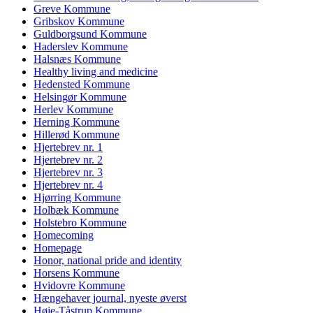
Greve Kommune
Gribskov Kommune
Guldborgsund Kommune
Haderslev Kommune
Halsnæs Kommune
Healthy living and medicine
Hedensted Kommune
Helsingør Kommune
Herlev Kommune
Herning Kommune
Hillerød Kommune
Hjertebrev nr. 1
Hjertebrev nr. 2
Hjertebrev nr. 3
Hjertebrev nr. 4
Hjørring Kommune
Holbæk Kommune
Holstebro Kommune
Homecoming
Homepage
Honor, national pride and identity
Horsens Kommune
Hvidovre Kommune
Hængehaver journal, nyeste øverst
Høje-Tåstrup Kommune