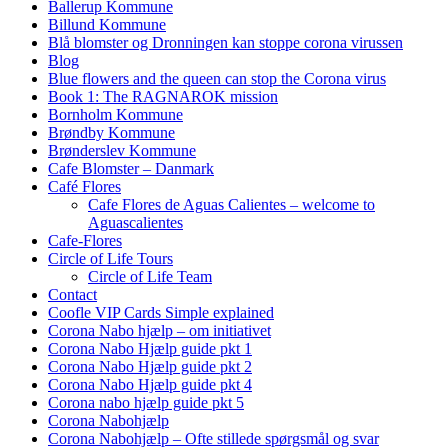
Ballerup Kommune
Billund Kommune
Blå blomster og Dronningen kan stoppe corona virussen
Blog
Blue flowers and the queen can stop the Corona virus
Book 1: The RAGNAROK mission
Bornholm Kommune
Brøndby Kommune
Brønderslev Kommune
Cafe Blomster – Danmark
Café Flores
Cafe Flores de Aguas Calientes – welcome to
Aguascalientes
Cafe-Flores
Circle of Life Tours
Circle of Life Team
Contact
Coofle VIP Cards Simple explained
Corona Nabo hjælp – om initiativet
Corona Nabo Hjælp guide pkt 1
Corona Nabo Hjælp guide pkt 2
Corona Nabo Hjælp guide pkt 4
Corona nabo hjælp guide pkt 5
Corona Nabohjælp
Corona Nabohjælp – Ofte stillede spørgsmål og svar