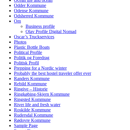
Ocean life and ocean
Odder Kommune
Odense Kommune
Odsherred Kommune
Om
Business profile
Olav Profile Digital Nomad
Oscar’s Truckservices
Photos
Plastic Bottle Boats
Political Profile
Politik og Foredrag
Politisk Profil
Prepping for a Nordic winter
Probably the best hostel traveler offer ever
Randers Kommune
Rebild Kommune
Ringive – Historie
Ringkøbing-Skjern Kommune
Ringsted Kommune
River life and fresh water
Roskilde Kommune
Rudersdal Kommune
Rødovre Kommune
Sample Page