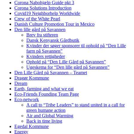
Corona Nabohjælp Guide pkt 3
Corona Solutions Introduction
Covid19 Neighborhelp Worldwide
Crew of the White Pearl
Danish Culture Promotion Tour in Mexico
Den lille gård på Savannen
Brev fra stifteren
Dansk Kenyansk Gårdbutik
Kvinder der søger sponsorer til ophold på “Den Lille
farm på Savannen”
Kvinders rettigheder
Ophold på “Den Lille Gård på Savannen”
Ugeskema for “Den lille gård på Savannen”
Den Lille Gård på Savannen – Teamet
Dragør Kommune
Dream
Earth, farming and what we eat
Eco-Friends Founding Team Page
Eco-network
A call to “Tribe Leaders” to stand united in a call for
green humane action
Air and Global Warming
Back in time living
Egedal Kommune
Energy