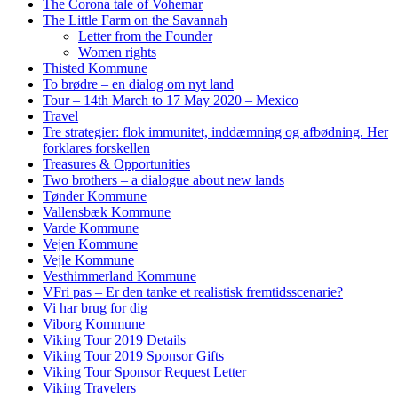
The Corona tale of Vohemar
The Little Farm on the Savannah
Letter from the Founder
Women rights
Thisted Kommune
To brødre – en dialog om nyt land
Tour – 14th March to 17 May 2020 – Mexico
Travel
Tre strategier: flok immunitet, inddæmning og afbødning. Her
forklares forskellen
Treasures & Opportunities
Two brothers – a dialogue about new lands
Tønder Kommune
Vallensbæk Kommune
Varde Kommune
Vejen Kommune
Vejle Kommune
Vesthimmerland Kommune
VFri pas – Er den tanke et realistisk fremtidsscenarie?
Vi har brug for dig
Viborg Kommune
Viking Tour 2019 Details
Viking Tour 2019 Sponsor Gifts
Viking Tour Sponsor Request Letter
Viking Travelers