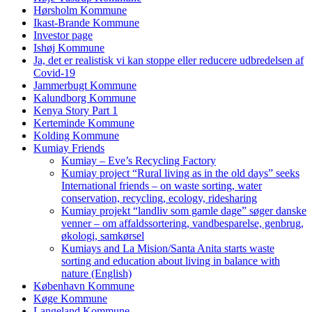
Hørsholm Kommune
Ikast-Brande Kommune
Investor page
Ishøj Kommune
Ja, det er realistisk vi kan stoppe eller reducere udbredelsen af
Covid-19
Jammerbugt Kommune
Kalundborg Kommune
Kenya Story Part 1
Kerteminde Kommune
Kolding Kommune
Kumiay Friends
Kumiay – Eve’s Recycling Factory
Kumiay project “Rural living as in the old days” seeks
International friends – on waste sorting, water
conservation, recycling, ecology, ridesharing
Kumiay projekt “landliv som gamle dage” søger danske
venner – om affaldssortering, vandbesparelse, genbrug,
økologi, samkørsel
Kumiays and La Mision/Santa Anita starts waste
sorting and education about living in balance with
nature (English)
København Kommune
Køge Kommune
Langeland Kommune