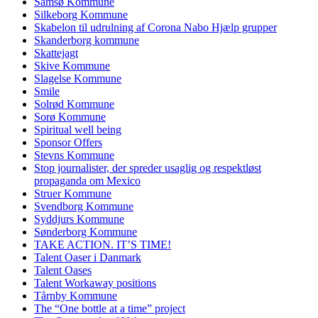
Samsø Kommune
Silkeborg Kommune
Skabelon til udrulning af Corona Nabo Hjælp grupper
Skanderborg kommune
Skattejagt
Skive Kommune
Slagelse Kommune
Smile
Solrød Kommune
Sorø Kommune
Spiritual well being
Sponsor Offers
Stevns Kommune
Stop journalister, der spreder usaglig og respektløst
propaganda om Mexico
Struer Kommune
Svendborg Kommune
Syddjurs Kommune
Sønderborg Kommune
TAKE ACTION. IT’S TIME!
Talent Oaser i Danmark
Talent Oases
Talent Workaway positions
Tårnby Kommune
The “One bottle at a time” project