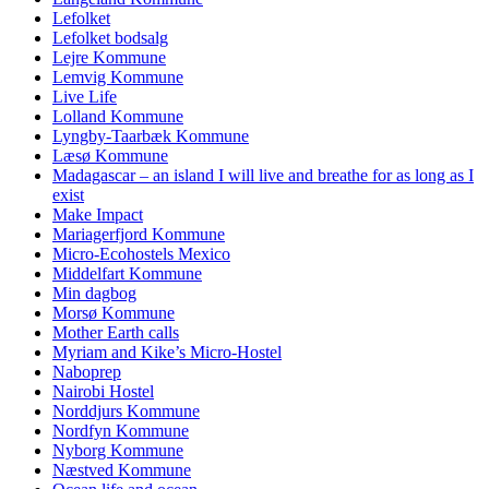
Lefolket
Lefolket bodsalg
Lejre Kommune
Lemvig Kommune
Live Life
Lolland Kommune
Lyngby-Taarbæk Kommune
Læsø Kommune
Madagascar – an island I will live and breathe for as long as I
exist
Make Impact
Mariagerfjord Kommune
Micro-Ecohostels Mexico
Middelfart Kommune
Min dagbog
Morsø Kommune
Mother Earth calls
Myriam and Kike’s Micro-Hostel
Naboprep
Nairobi Hostel
Norddjurs Kommune
Nordfyn Kommune
Nyborg Kommune
Næstved Kommune