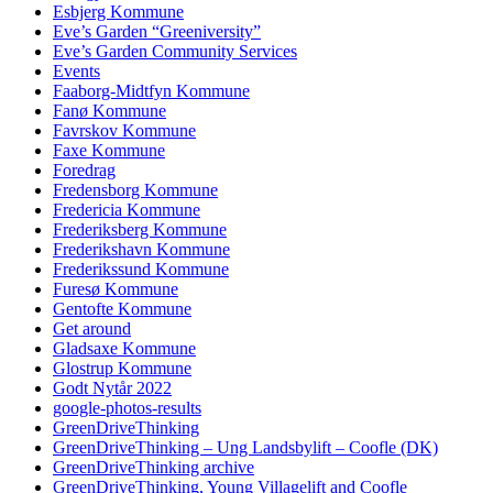
Esbjerg Kommune
Eve’s Garden “Greeniversity”
Eve’s Garden Community Services
Events
Faaborg-Midtfyn Kommune
Fanø Kommune
Favrskov Kommune
Faxe Kommune
Foredrag
Fredensborg Kommune
Fredericia Kommune
Frederiksberg Kommune
Frederikshavn Kommune
Frederikssund Kommune
Furesø Kommune
Gentofte Kommune
Get around
Gladsaxe Kommune
Glostrup Kommune
Godt Nytår 2022
google-photos-results
GreenDriveThinking
GreenDriveThinking – Ung Landsbylift – Coofle (DK)
GreenDriveThinking archive
GreenDriveThinking, Young Villagelift and Coofle