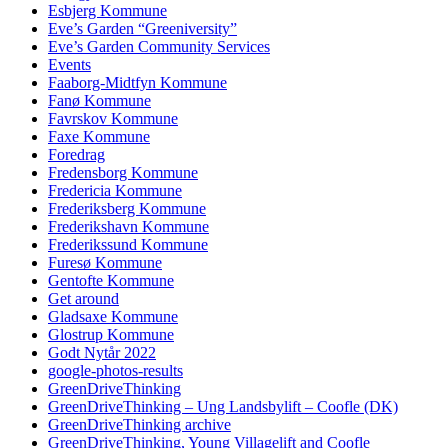
Esbjerg Kommune
Eve’s Garden “Greeniversity”
Eve’s Garden Community Services
Events
Faaborg-Midtfyn Kommune
Fanø Kommune
Favrskov Kommune
Faxe Kommune
Foredrag
Fredensborg Kommune
Fredericia Kommune
Frederiksberg Kommune
Frederikshavn Kommune
Frederikssund Kommune
Furesø Kommune
Gentofte Kommune
Get around
Gladsaxe Kommune
Glostrup Kommune
Godt Nytår 2022
google-photos-results
GreenDriveThinking
GreenDriveThinking – Ung Landsbylift – Coofle (DK)
GreenDriveThinking archive
GreenDriveThinking, Young Villagelift and Coofle