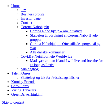
Home
Om
Business profile
Investor page
Contact
Corona Nabohjælp
Corona Nabo hjælp – om initiativet
Skabelon til udrulning af Corona Nabo Hjælp
grupper
Corona Nabohjælp – Ofte stillede spørgsmål og
svar
Alle danske kommuner
Covid19 Neighborhelp Worldwide
Madagascar – an island I will live and breathe for
as long as I exist
Min dagbog
Talent Oases
Skattejagt og tak for fødselsdags hilsner
Kumiay Friends
Cafe-Flores
Viking Travelers
GreenDriveThinking
Skip to content