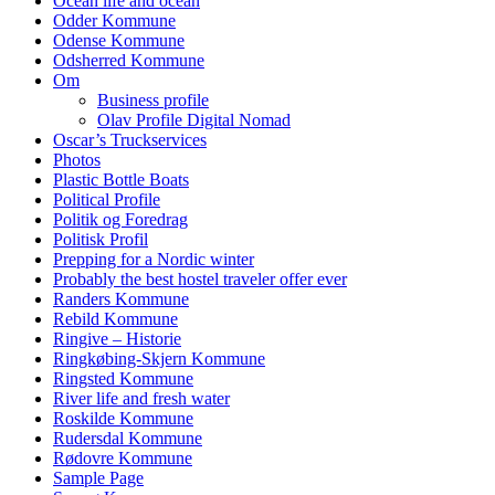
Ocean life and ocean
Odder Kommune
Odense Kommune
Odsherred Kommune
Om
Business profile
Olav Profile Digital Nomad
Oscar’s Truckservices
Photos
Plastic Bottle Boats
Political Profile
Politik og Foredrag
Politisk Profil
Prepping for a Nordic winter
Probably the best hostel traveler offer ever
Randers Kommune
Rebild Kommune
Ringive – Historie
Ringkøbing-Skjern Kommune
Ringsted Kommune
River life and fresh water
Roskilde Kommune
Rudersdal Kommune
Rødovre Kommune
Sample Page