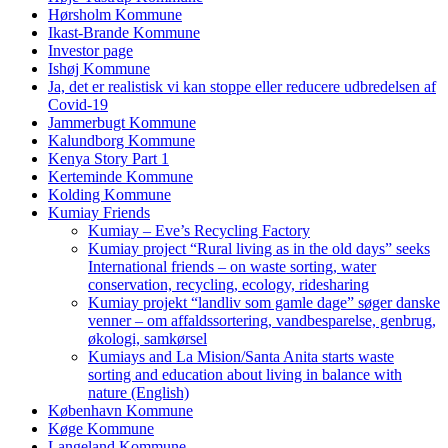
Hørsholm Kommune
Ikast-Brande Kommune
Investor page
Ishøj Kommune
Ja, det er realistisk vi kan stoppe eller reducere udbredelsen af
Covid-19
Jammerbugt Kommune
Kalundborg Kommune
Kenya Story Part 1
Kerteminde Kommune
Kolding Kommune
Kumiay Friends
Kumiay – Eve’s Recycling Factory
Kumiay project “Rural living as in the old days” seeks
International friends – on waste sorting, water
conservation, recycling, ecology, ridesharing
Kumiay projekt “landliv som gamle dage” søger danske
venner – om affaldssortering, vandbesparelse, genbrug,
økologi, samkørsel
Kumiays and La Mision/Santa Anita starts waste
sorting and education about living in balance with
nature (English)
København Kommune
Køge Kommune
Langeland Kommune