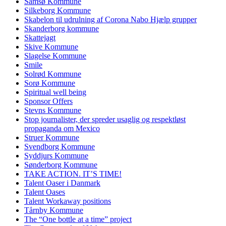
Samsø Kommune
Silkeborg Kommune
Skabelon til udrulning af Corona Nabo Hjælp grupper
Skanderborg kommune
Skattejagt
Skive Kommune
Slagelse Kommune
Smile
Solrød Kommune
Sorø Kommune
Spiritual well being
Sponsor Offers
Stevns Kommune
Stop journalister, der spreder usaglig og respektløst
propaganda om Mexico
Struer Kommune
Svendborg Kommune
Syddjurs Kommune
Sønderborg Kommune
TAKE ACTION. IT’S TIME!
Talent Oaser i Danmark
Talent Oases
Talent Workaway positions
Tårnby Kommune
The “One bottle at a time” project