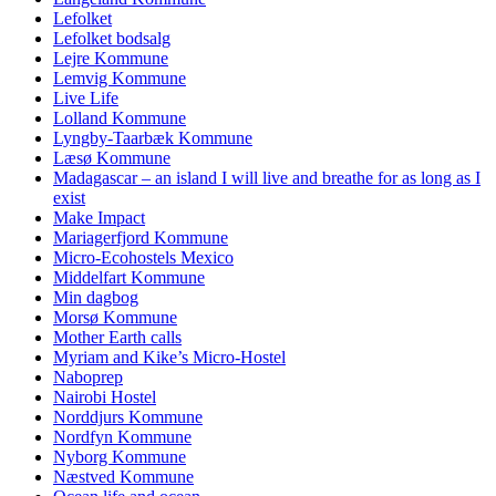
Lefolket
Lefolket bodsalg
Lejre Kommune
Lemvig Kommune
Live Life
Lolland Kommune
Lyngby-Taarbæk Kommune
Læsø Kommune
Madagascar – an island I will live and breathe for as long as I
exist
Make Impact
Mariagerfjord Kommune
Micro-Ecohostels Mexico
Middelfart Kommune
Min dagbog
Morsø Kommune
Mother Earth calls
Myriam and Kike’s Micro-Hostel
Naboprep
Nairobi Hostel
Norddjurs Kommune
Nordfyn Kommune
Nyborg Kommune
Næstved Kommune