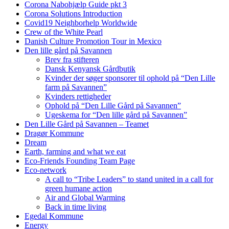
Corona Nabohjælp Guide pkt 3
Corona Solutions Introduction
Covid19 Neighborhelp Worldwide
Crew of the White Pearl
Danish Culture Promotion Tour in Mexico
Den lille gård på Savannen
Brev fra stifteren
Dansk Kenyansk Gårdbutik
Kvinder der søger sponsorer til ophold på “Den Lille
farm på Savannen”
Kvinders rettigheder
Ophold på “Den Lille Gård på Savannen”
Ugeskema for “Den lille gård på Savannen”
Den Lille Gård på Savannen – Teamet
Dragør Kommune
Dream
Earth, farming and what we eat
Eco-Friends Founding Team Page
Eco-network
A call to “Tribe Leaders” to stand united in a call for
green humane action
Air and Global Warming
Back in time living
Egedal Kommune
Energy