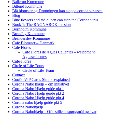
Ballerup Kommune
Billund Kommune
Blå blomster og Dronningen kan stoppe corona virussen
Blog
Blue flowers and the queen can stop the Corona virus
Book 1: The RAGNAROK mission
Bornholm Kommune
Brøndby Kommune
Brønderslev Kommune
Cafe Blomster – Danmark
Café Flores
Cafe Flores de Aguas Calientes – welcome to
Aguascalientes
Cafe-Flores
Circle of Life Tours
Circle of Life Team
Contact
Coofle VIP Cards Simple explained
Corona Nabo hjælp – om initiativet
Corona Nabo Hjælp guide pkt 1
Corona Nabo Hjælp guide pkt 2
Corona Nabo Hjælp guide pkt 4
Corona nabo hjælp guide pkt 5
Corona Nabohjælp
Corona Nabohjælp – Ofte stillede spørgsmål og svar