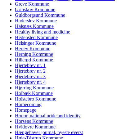
Greve Kommune
Gribskov Kommune
Guldborgsund Kommune
Haderslev Kommune
Halsnæs Kommune
Healthy living and medicine
Hedensted Kommune
Helsingør Kommune
Herlev Kommune
Herning Kommune
Hillerød Kommune
Hjertebrev nr. 1
Hjertebrev nr. 2
Hjertebrev nr. 3
Hjertebrev nr. 4
Hjørring Kommune
Holbæk Kommune
Holstebro Kommune
Homecoming
Homepage
Honor, national pride and identity
Horsens Kommune
Hvidovre Kommune
Hængehaver journal, nyeste øverst
Høje-Tåstrup Kommune