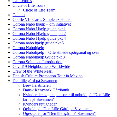
Cafe-Flores
Circle of Life Tours
Circle of Life Team
Contact
Coofle VIP Cards Simple explained
Corona Nabo hjælp – om initiativet
Corona Nabo Hjælp guide pkt 1
Corona Nabo Hjælp guide pkt 2
Corona Nabo Hjælp guide pkt 4
Corona nabo hjælp guide pkt 5
Corona Nabohjælp
Corona Nabohjælp – Ofte stillede spørgsmål og svar
Corona Nabohjælp Guide pkt 3
Corona Solutions Introduction
Covid19 Neighborhelp Worldwide
Crew of the White Pearl
Danish Culture Promotion Tour in Mexico
Den lille gård på Savannen
Brev fra stifteren
Dansk Kenyansk Gårdbutik
Kvinder der søger sponsorer til ophold på “Den Lille
farm på Savannen”
Kvinders rettigheder
Ophold på “Den Lille Gård på Savannen”
Ugeskema for “Den lille gård på Savannen”