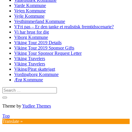
Vallensbæk Kommune
Varde Kommune
Vejen Kommune
Vejle Kommune
Vesthimmerland Kommune
VFri pas – Er den tanke et realistisk fremtidsscenarie?
Vi har brug for dig
Viborg Kommune
Viking Tour 2019 Details
Viking Tour 2019 Sponsor Gifts
Viking Tour Sponsor Request Letter
Viking Travelers
Viking Travelers
Viking/Pirat skattejagt
Vordingborg Kommune
Ærø Kommune
Theme by
Yudlee Themes
Top
Translate »