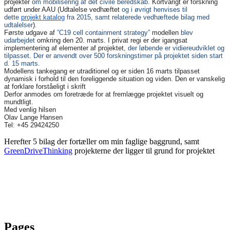
projekter
om mobilisering af det civile beredskab
. Kortvarigt er forskning
udført under AAU (Udtalelse vedhæftet
og i øvrigt henvises til
dette
projekt katalog
fra 2015, samt relaterede vedhæftede bilag med
udtalelser
)
.
Første udgave af
”C19 cell containment strategy”
modellen
blev
udarbejdet
omkring den 20. marts. I privat regi er der igangsat
implementering af elementer af projektet
, der løbende er vidiereudviklet og
tilpasset
.
Der er anvendt over 500 forskningstimer på projektet siden start
d. 15 marts.
Modellens tankegang er utraditionel og er siden 16 marts tilpasset
dynamisk i forhold til den foreliggende situation og viden. Den er vanskelig
at forklare forståeligt i skrift
Derfor anmodes om foretræde for at fremlægge projektet visuelt og
mundtligt.
Med venlig hilsen
Olav Lange Hansen
Tel: +45 29424250
Herefter 5 bilag der fortæller om min faglige baggrund, samt
GreenDriveThinking
projekterne der ligger til grund for projektet
Pages