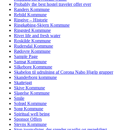
Probably the best hostel traveler offer ever
Randers Kommune
Rebild Kommune
Ringive – Historie
Ringkøbing-Skjern Kommune
Ringsted Kommune
River life and fresh water
Roskilde Kommune
Rudersdal Kommune
Rødovre Kommune
Sample Page
Samsø Kommune
Silkeborg Kommune
Skabelon til udrulning af Corona Nabo Hjælp grupper
Skanderborg kommune
Skattejagt
Skive Kommune
Slagelse Kommune
Smile
Solrød Kommune
Sorø Kommune
Spiritual well being
Sponsor Offers
Stevns Kommune
Stop journalister, der spreder usaglig og respektløst