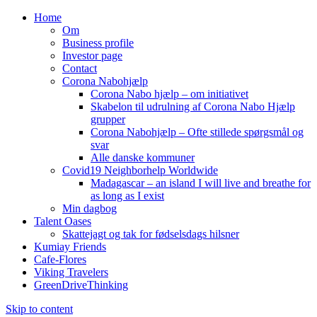
Home
Om
Business profile
Investor page
Contact
Corona Nabohjælp
Corona Nabo hjælp – om initiativet
Skabelon til udrulning af Corona Nabo Hjælp
grupper
Corona Nabohjælp – Ofte stillede spørgsmål og
svar
Alle danske kommuner
Covid19 Neighborhelp Worldwide
Madagascar – an island I will live and breathe for
as long as I exist
Min dagbog
Talent Oases
Skattejagt og tak for fødselsdags hilsner
Kumiay Friends
Cafe-Flores
Viking Travelers
GreenDriveThinking
Skip to content