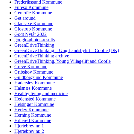
Frederikssund Kommune
Furesø Kommune
Gentofte Kommune
Get around
Gladsaxe Kommune
Glostrup Kommune
Godt Nytår 2022
google-photos-results
GreenDriveThinking
GreenDriveThinking – Ung Landsbylift – Coofle (DK)
GreenDriveThinking archive
GreenDriveThinking, Young Villagelift and Coofle
Greve Kommune
Gribskov Kommune
Guldborgsund Kommune
Haderslev Kommune
Halsnæs Kommune
Healthy living and medicine
Hedensted Kommune
Helsingør Kommune
Herlev Kommune
Herning Kommune
Hillerød Kommune
Hjertebrev nr. 1
Hjertebrev nr. 2