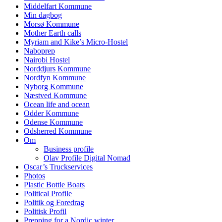
Middelfart Kommune
Min dagbog
Morsø Kommune
Mother Earth calls
Myriam and Kike’s Micro-Hostel
Naboprep
Nairobi Hostel
Norddjurs Kommune
Nordfyn Kommune
Nyborg Kommune
Næstved Kommune
Ocean life and ocean
Odder Kommune
Odense Kommune
Odsherred Kommune
Om
Business profile
Olav Profile Digital Nomad
Oscar’s Truckservices
Photos
Plastic Bottle Boats
Political Profile
Politik og Foredrag
Politisk Profil
Prepping for a Nordic winter