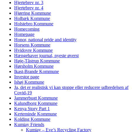
Hjertebrev nr. 3
Hjertebrev nr. 4
Hjørring Kommune
Holbæk Kommune
Holstebro Kommune
Homecoming
Homepage
Honor, national pride and identity
Horsens Kommune
Hvidovre Kommune
Hængehaver journal, nyeste øverst
Høje-Tåstrup Kommune
Hørsholm Kommune
Ikast-Brande Kommune
Investor page
Ishøj Kommune
Ja, det er realistisk vi kan stoppe eller reducere udbredelsen af
Covid-19
Jammerbugt Kommune
Kalundborg Kommune
Kenya Story Part 1
Kerteminde Kommune
Kolding Kommune
Kumiay Friends
Kumiay – Eve’s Recycling Factory