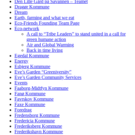
Den Lille Gård på Savannen – Teamet
Dragør Kommune
Dream
Earth, farming and what we eat
Eco-Friends Founding Team Page
Eco-network
A call to “Tribe Leaders” to stand united in a call for
green humane action
Air and Global Warming
Back in time living
Egedal Kommune
Energy
Esbjerg Kommune
Eve’s Garden “Greeniversity”
Eve’s Garden Community Services
Events
Faaborg-Midtfyn Kommune
Fanø Kommune
Favrskov Kommune
Faxe Kommune
Foredrag
Fredensborg Kommune
Fredericia Kommune
Frederiksberg Kommune
Frederikshavn Kommune