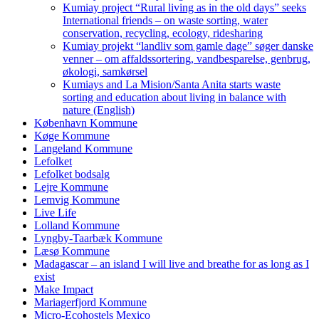
Kumiay project “Rural living as in the old days” seeks
International friends – on waste sorting, water
conservation, recycling, ecology, ridesharing
Kumiay projekt “landliv som gamle dage” søger danske
venner – om affaldssortering, vandbesparelse, genbrug,
økologi, samkørsel
Kumiays and La Mision/Santa Anita starts waste
sorting and education about living in balance with
nature (English)
København Kommune
Køge Kommune
Langeland Kommune
Lefolket
Lefolket bodsalg
Lejre Kommune
Lemvig Kommune
Live Life
Lolland Kommune
Lyngby-Taarbæk Kommune
Læsø Kommune
Madagascar – an island I will live and breathe for as long as I
exist
Make Impact
Mariagerfjord Kommune
Micro-Ecohostels Mexico