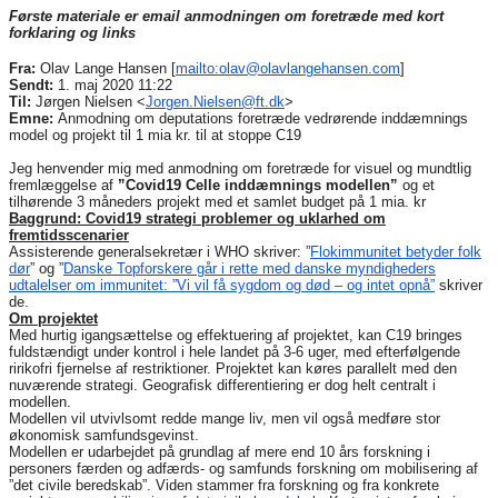
Første materiale er email anmodningen om foretræde med kort
forklaring og links
Fra:
Olav Lange Hansen [
mailto:olav@olavlangehansen.
com
]
Sendt:
1. maj 2020 11:22
Til:
Jørgen Nielsen <
Jorgen.Nielsen@ft.dk
>
Emne:
Anmodning om deputations foretræde vedrørende inddæmnings
model og projekt til 1 mia kr. til at stoppe C19
Jeg henvender mig med anmodning om foretræde for visuel og mundtlig
fremlæggelse af
”Covid19 Celle inddæmnings modellen”
og et
tilhørende 3 måneders projekt med et samlet budget på 1 mia. kr
Baggrund: Covid19 strategi problemer og uklarhed om
fremtidsscenarier
Assisterende generalsekretær i WHO skriver: ”
Flokimmunitet betyder folk
dør
” og ”
Danske Topforskere går i rette med danske myndigheders
udtalelser om immunitet: ”Vi vil få sygdom og død – og intet opnå”
skriver
de.
Om projektet
Med hurtig igangsættelse og effektuering af projektet, kan C19 bringes
fuldstændigt under kontrol i hele landet på 3-6 uger, med efterfølgende
ririkofri fjernelse af restriktioner. Projektet kan køres parallelt med den
nuværende strategi. Geografisk differentiering er dog helt centralt i
modellen.
Modellen vil utvivlsomt redde mange liv, men vil også medføre stor
økonomisk samfundsgevinst.
Modellen er udarbejdet på grundlag af mere end 10 års forskning i
personers færden og adfærds- og samfunds forskning om mobilisering af
”det civile beredskab”. Viden stammer fra forskning og fra konkrete