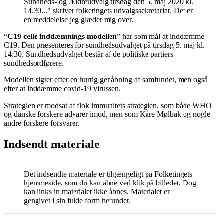
Sundheds- og Ældreudvalg tirsdag den 5. maj 2020 kl.
14.30..." skriver folketingets udvalgssekretariat. Det er
en meddelelse jeg glæder mig over.
“
C19 celle inddæmnings modellen
” har som mål at inddæmme
C19. Den præsenteres for sundhedsudvalget på tirsdag 5. maj kl.
14:30. Sundhedsudvalget består af de politiske partiers
sundhedsordførere.
Modellen sigter efter en hurtig genåbning af samfundet, men også
efter at inddæmme covid-19 virussen.
Strategien er modsat af flok immunitets strategien, som både WHO
og danske forskere advarer imod, men som Kåre Mølbak og nogle
andre forskere forsvarer.
Indsendt materiale
Det indsendte materiale er tilgængeligt på Folketingets
hjemmeside, som du kan åbne ved klik på billedet. Dog
kan links in materialet ikke åbnes. Materialet er
gengivet i sin fulde form herunder.