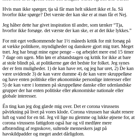
Hvis man ikke spørger, tja så får man helt sikkert ikke et Ja. Så
hvorfor ikke spørge? Det værste der kan ske er at man får et Nej.
Jeg håber dette har givet inspiration til andre, som tænker “Tja,
hvorfor ikke forsøge. det værste der kan ske, er at det ikke lykkes.”
For mit eget vedkommende har 1½ måneds kritik for mit forsøg på
at vække politikere, myndigheder og danskere gjort mig træt. Meget
træt. Jeg har brugt mine egne penge – og arbejdet mere end 15 timer
7 dage om ugen. Min løn er afstandstagen og kritik for ikke at bare
at stole blindt på, at politikerne gør det bedste for folket. Jeg synes
der er fem muligheder. 1) de kan have ret, og jeg har uret, 2) De kan
være uvidende 3) de kan være dumme 4) de kan være skruppelløse
og have enten politiske eller økonomiske personlige interesser eller
5) de kan være i lommen på skruppelløse danske eller udenlandske
grupper der har enten politiske eller økonomiske nationale eller
globale interesser.
Én ting kan jeg dog glæde mig over. Det er corona virussens
påvirkning på livet på vores klode. Corona virussen har skabt renere
luft og vand for en tid. Jeg vil lige nu glemme og lukke øjnene for, at
corona virussens fattigdom også har og vil medføre mere
afbrænding af regnskove, sultende menneskers jagt på
havskildpadder og meget andet dårligdom.