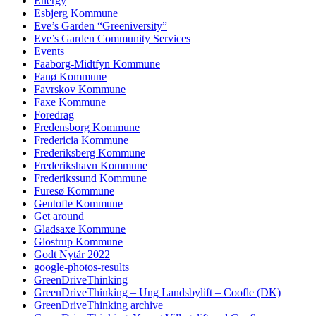
Energy
Esbjerg Kommune
Eve’s Garden “Greeniversity”
Eve’s Garden Community Services
Events
Faaborg-Midtfyn Kommune
Fanø Kommune
Favrskov Kommune
Faxe Kommune
Foredrag
Fredensborg Kommune
Fredericia Kommune
Frederiksberg Kommune
Frederikshavn Kommune
Frederikssund Kommune
Furesø Kommune
Gentofte Kommune
Get around
Gladsaxe Kommune
Glostrup Kommune
Godt Nytår 2022
google-photos-results
GreenDriveThinking
GreenDriveThinking – Ung Landsbylift – Coofle (DK)
GreenDriveThinking archive