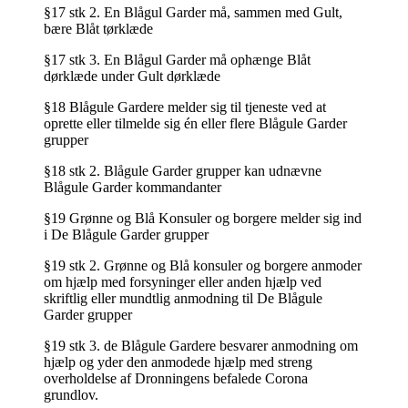
§17 stk 2. En Blågul Garder må, sammen med Gult,
bære Blåt tørklæde
§17 stk 3. En Blågul Garder må ophænge Blåt
dørklæde under Gult dørklæde
§18 Blågule Gardere melder sig til tjeneste ved at
oprette eller tilmelde sig én eller flere Blågule Garder
grupper
§18 stk 2. Blågule Garder grupper kan udnævne
Blågule Garder kommandanter
§19 Grønne og Blå Konsuler og borgere melder sig ind
i De Blågule Garder grupper
§19 stk 2. Grønne og Blå konsuler og borgere anmoder
om hjælp med forsyninger eller anden hjælp ved
skriftlig eller mundtlig anmodning til De Blågule
Garder grupper
§19 stk 3. de Blågule Gardere besvarer anmodning om
hjælp og yder den anmodede hjælp med streng
overholdelse af Dronningens befalede Corona
grundlov.