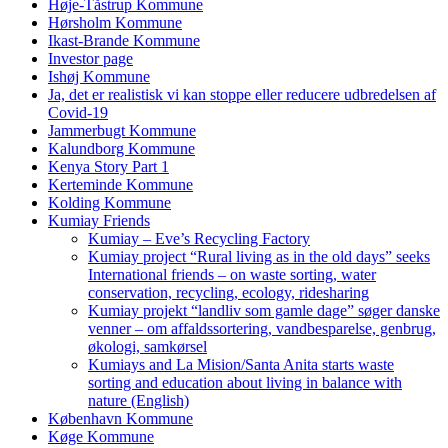
Høje-Tåstrup Kommune
Hørsholm Kommune
Ikast-Brande Kommune
Investor page
Ishøj Kommune
Ja, det er realistisk vi kan stoppe eller reducere udbredelsen af
Covid-19
Jammerbugt Kommune
Kalundborg Kommune
Kenya Story Part 1
Kerteminde Kommune
Kolding Kommune
Kumiay Friends
Kumiay – Eve’s Recycling Factory
Kumiay project “Rural living as in the old days” seeks
International friends – on waste sorting, water
conservation, recycling, ecology, ridesharing
Kumiay projekt “landliv som gamle dage” søger danske
venner – om affaldssortering, vandbesparelse, genbrug,
økologi, samkørsel
Kumiays and La Mision/Santa Anita starts waste
sorting and education about living in balance with
nature (English)
København Kommune
Køge Kommune