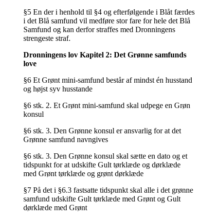
§5 En der i henhold til §4 og efterfølgende i Blåt færdes
i det Blå samfund vil medføre stor fare for hele det Blå
Samfund og kan derfor straffes med Dronningens
strengeste straf.
Dronningens lov Kapitel 2: Det Grønne samfunds
love
§6 Et Grønt mini-samfund består af mindst én husstand
og højst syv husstande
§6 stk. 2. Et Grønt mini-samfund skal udpege en Grøn
konsul
§6 stk. 3. Den Grønne konsul er ansvarlig for at det
Grønne samfund navngives
§6 stk. 3. Den Grønne konsul skal sætte en dato og et
tidspunkt for at udskifte Gult tørklæde og dørklæde
med Grønt tørklæde og grønt dørklæde
§7 På det i §6.3 fastsatte tidspunkt skal alle i det grønne
samfund udskifte Gult tørklæde med Grønt og Gult
dørklæde med Grønt