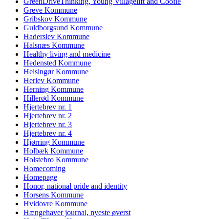
GreenDriveThinking, Young Villagelift and Coofle
Greve Kommune
Gribskov Kommune
Guldborgsund Kommune
Haderslev Kommune
Halsnæs Kommune
Healthy living and medicine
Hedensted Kommune
Helsingør Kommune
Herlev Kommune
Herning Kommune
Hillerød Kommune
Hjertebrev nr. 1
Hjertebrev nr. 2
Hjertebrev nr. 3
Hjertebrev nr. 4
Hjørring Kommune
Holbæk Kommune
Holstebro Kommune
Homecoming
Homepage
Honor, national pride and identity
Horsens Kommune
Hvidovre Kommune
Hængehaver journal, nyeste øverst