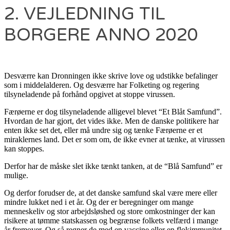
2. VEJLEDNING TIL
BORGERE ANNO 2020
Desværre kan Dronningen ikke skrive love og udstikke befalinger
som i middelalderen. Og desværre har Folketing og regering
tilsyneladende på forhånd opgivet at stoppe virussen.
Færøerne er dog tilsyneladende alligevel blevet “Et Blåt Samfund”.
Hvordan de har gjort, det vides ikke. Men de danske politikere har
enten ikke set det, eller må undre sig og tænke Færøerne er et
miraklernes land. Det er som om, de ikke evner at tænke, at virussen
kan stoppes.
Derfor har de måske slet ikke tænkt tanken, at de “Blå Samfund” er
mulige.
Og derfor forudser de, at det danske samfund skal være mere eller
mindre lukket ned i et år. Og der er beregninger om mange
menneskeliv og stor arbejdsløshed og store omkostninger der kan
risikere at tømme statskassen og begrænse folkets velfærd i mange
år fremover. Og så regner de med en vaccine eller en flokimmunitet