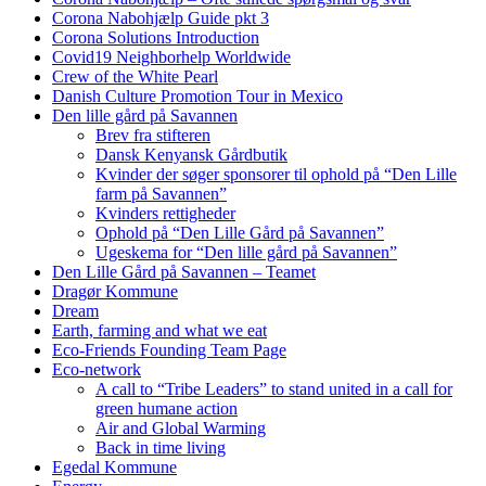
Corona Nabohjælp Guide pkt 3
Corona Solutions Introduction
Covid19 Neighborhelp Worldwide
Crew of the White Pearl
Danish Culture Promotion Tour in Mexico
Den lille gård på Savannen
Brev fra stifteren
Dansk Kenyansk Gårdbutik
Kvinder der søger sponsorer til ophold på “Den Lille
farm på Savannen”
Kvinders rettigheder
Ophold på “Den Lille Gård på Savannen”
Ugeskema for “Den lille gård på Savannen”
Den Lille Gård på Savannen – Teamet
Dragør Kommune
Dream
Earth, farming and what we eat
Eco-Friends Founding Team Page
Eco-network
A call to “Tribe Leaders” to stand united in a call for
green humane action
Air and Global Warming
Back in time living
Egedal Kommune