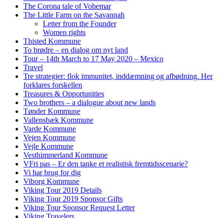
The Corona tale of Vohemar
The Little Farm on the Savannah
Letter from the Founder
Women rights
Thisted Kommune
To brødre – en dialog om nyt land
Tour – 14th March to 17 May 2020 – Mexico
Travel
Tre strategier: flok immunitet, inddæmning og afbødning. Her
forklares forskellen
Treasures & Opportunities
Two brothers – a dialogue about new lands
Tønder Kommune
Vallensbæk Kommune
Varde Kommune
Vejen Kommune
Vejle Kommune
Vesthimmerland Kommune
VFri pas – Er den tanke et realistisk fremtidsscenarie?
Vi har brug for dig
Viborg Kommune
Viking Tour 2019 Details
Viking Tour 2019 Sponsor Gifts
Viking Tour Sponsor Request Letter
Viking Travelers