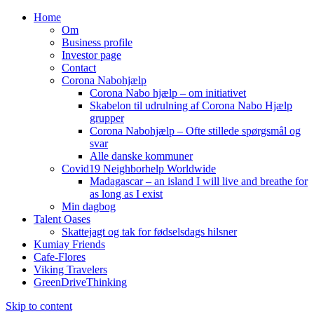
Home
Om
Business profile
Investor page
Contact
Corona Nabohjælp
Corona Nabo hjælp – om initiativet
Skabelon til udrulning af Corona Nabo Hjælp
grupper
Corona Nabohjælp – Ofte stillede spørgsmål og
svar
Alle danske kommuner
Covid19 Neighborhelp Worldwide
Madagascar – an island I will live and breathe for
as long as I exist
Min dagbog
Talent Oases
Skattejagt og tak for fødselsdags hilsner
Kumiay Friends
Cafe-Flores
Viking Travelers
GreenDriveThinking
Skip to content