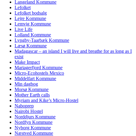
Langeland Kommune
Lefolket
Lefolket bodsalg
Lejre Kommune
Lemvig Kommune
Live Life
Lolland Kommune
Lyngby-Taarbæk Kommune
Læsø Kommune
Madagascar – an island I will live and breathe for as long as I
exist
Make Impact
Mariagerfjord Kommune
Micro-Ecohostels Mexico
Middelfart Kommune
Min dagbog
Morsø Kommune
Mother Earth calls
Myriam and Kike’s Micro-Hostel
Naboprep
Nairobi Hostel
Norddjurs Kommune
Nordfyn Kommune
Nyborg Kommune
Næstved Kommune