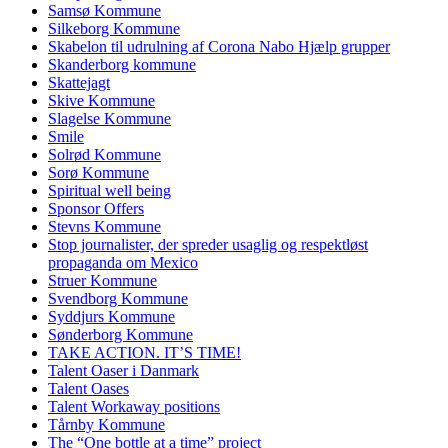
Samsø Kommune
Silkeborg Kommune
Skabelon til udrulning af Corona Nabo Hjælp grupper
Skanderborg kommune
Skattejagt
Skive Kommune
Slagelse Kommune
Smile
Solrød Kommune
Sorø Kommune
Spiritual well being
Sponsor Offers
Stevns Kommune
Stop journalister, der spreder usaglig og respektløst
propaganda om Mexico
Struer Kommune
Svendborg Kommune
Syddjurs Kommune
Sønderborg Kommune
TAKE ACTION. IT’S TIME!
Talent Oaser i Danmark
Talent Oases
Talent Workaway positions
Tårnby Kommune
The “One bottle at a time” project