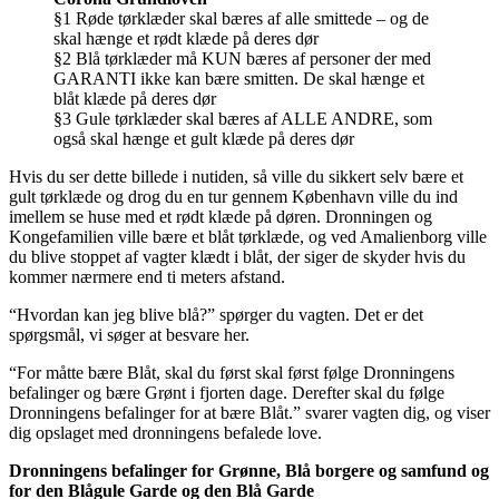
§1 Røde tørklæder skal bæres af alle smittede – og de
skal hænge et rødt klæde på deres dør
§2 Blå tørklæder må KUN bæres af personer der med
GARANTI ikke kan bære smitten. De skal hænge et
blåt klæde på deres dør
§3 Gule tørklæder skal bæres af ALLE ANDRE, som
også skal hænge et gult klæde på deres dør
Hvis du ser dette billede i nutiden, så ville du sikkert selv bære et
gult tørklæde og drog du en tur gennem København ville du ind
imellem se huse med et rødt klæde på døren. Dronningen og
Kongefamilien ville bære et blåt tørklæde, og ved Amalienborg ville
du blive stoppet af vagter klædt i blåt, der siger de skyder hvis du
kommer nærmere end ti meters afstand.
“Hvordan kan jeg blive blå?” spørger du vagten. Det er det
spørgsmål, vi søger at besvare her.
“For måtte bære Blåt, skal du først skal først følge Dronningens
befalinger og bære Grønt i fjorten dage. Derefter skal du følge
Dronningens befalinger for at bære Blåt.” svarer vagten dig, og viser
dig opslaget med dronningens befalede love.
Dronningens befalinger for Grønne, Blå borgere og samfund og
for den Blågule Garde og den Blå Garde