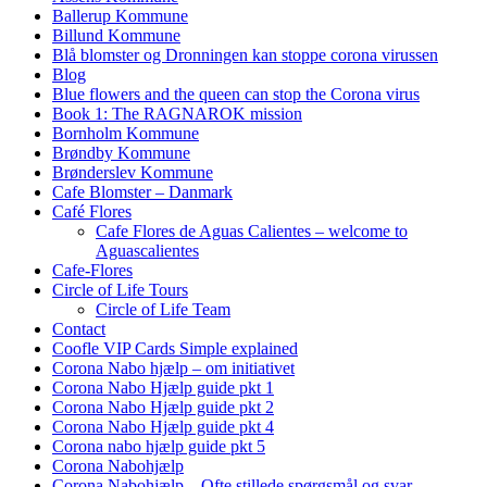
Ballerup Kommune
Billund Kommune
Blå blomster og Dronningen kan stoppe corona virussen
Blog
Blue flowers and the queen can stop the Corona virus
Book 1: The RAGNAROK mission
Bornholm Kommune
Brøndby Kommune
Brønderslev Kommune
Cafe Blomster – Danmark
Café Flores
Cafe Flores de Aguas Calientes – welcome to
Aguascalientes
Cafe-Flores
Circle of Life Tours
Circle of Life Team
Contact
Coofle VIP Cards Simple explained
Corona Nabo hjælp – om initiativet
Corona Nabo Hjælp guide pkt 1
Corona Nabo Hjælp guide pkt 2
Corona Nabo Hjælp guide pkt 4
Corona nabo hjælp guide pkt 5
Corona Nabohjælp
Corona Nabohjælp – Ofte stillede spørgsmål og svar