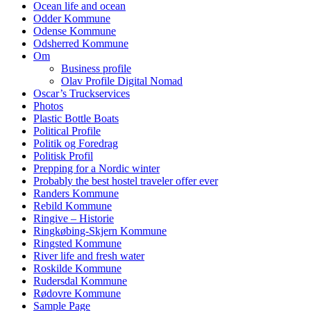
Ocean life and ocean
Odder Kommune
Odense Kommune
Odsherred Kommune
Om
Business profile
Olav Profile Digital Nomad
Oscar’s Truckservices
Photos
Plastic Bottle Boats
Political Profile
Politik og Foredrag
Politisk Profil
Prepping for a Nordic winter
Probably the best hostel traveler offer ever
Randers Kommune
Rebild Kommune
Ringive – Historie
Ringkøbing-Skjern Kommune
Ringsted Kommune
River life and fresh water
Roskilde Kommune
Rudersdal Kommune
Rødovre Kommune
Sample Page