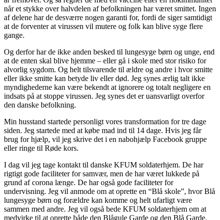
når et stykke over halvdelen af befolkningen har været smittet. Ingen
af delene har de desværre nogen garanti for, fordi de siger samtidigt
at de forventer at virussen vil mutere og folk kan blive syge flere
gange.
Og derfor har de ikke anden besked til lungesyge børn og unge, end
at de enten skal blive hjemme – eller gå i skole med stor risiko for
alvorlig sygdom. Og helt tilsvarende til ældre og andre i hvor smitte
eller ikke smitte kan betyde liv eller død. Jeg synes ærlig talt ikke
myndighederne kan være bekendt at ignorere og totalt negligere en
indsats på at stoppe virussen. Jeg synes det er uansvarligt overfor
den danske befolkning.
Min husstand startede personligt vores transformation for tre dage
siden. Jeg startede med at købe mad ind til 14 dage. Hvis jeg får
brug for hjælp, vil jeg skrive det i en nabohjælp Facebook gruppe
eller ringe til Røde kors.
I dag vil jeg tage kontakt til danske KFUM soldaterhjem. De har
rigtigt gode faciliteter for samvær, men de har været lukkede på
grund af corona længe. De har også gode faciliteter for
undervisning. Jeg vil anmode om at oprette en “Blå skole”, hvor Blå
lungesyge børn og forældre kan komme og helt ufarligt være
sammen med andre. Jeg vil også bede KFUM soldaterhjem om at
medvirke til at oprette både den Blågule Garde og den Blå Garde.