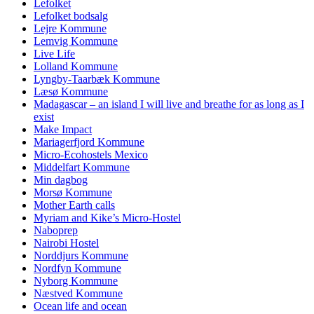
Lefolket
Lefolket bodsalg
Lejre Kommune
Lemvig Kommune
Live Life
Lolland Kommune
Lyngby-Taarbæk Kommune
Læsø Kommune
Madagascar – an island I will live and breathe for as long as I
exist
Make Impact
Mariagerfjord Kommune
Micro-Ecohostels Mexico
Middelfart Kommune
Min dagbog
Morsø Kommune
Mother Earth calls
Myriam and Kike’s Micro-Hostel
Naboprep
Nairobi Hostel
Norddjurs Kommune
Nordfyn Kommune
Nyborg Kommune
Næstved Kommune
Ocean life and ocean