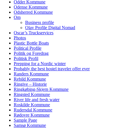
Odder Kommune
Odense Kommune
Odsherred Kommune
Om
Business profile
Olav Profile Digital Nomad
Oscar’s Truckservices
Photos
Plastic Bottle Boats
Political Profile
Politik og Foredrag
Politisk Profil
Prepping for a Nordic winter
Probably the best hostel traveler offer ever
Randers Kommune
Rebild Kommune
Ringive – Historie
Ringkøbing-Skjern Kommune
Ringsted Kommune
River life and fresh water
Roskilde Kommune
Rudersdal Kommune
Rødovre Kommune
Sample Page
Samsø Kommune