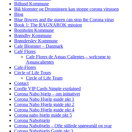
Billund Kommune
Blå blomster og Dronningen kan stoppe corona virussen
Blog
Blue flowers and the queen can stop the Corona virus
Book 1: The RAGNAROK mission
Bornholm Kommune
Brøndby Kommune
Brønderslev Kommune
Cafe Blomster – Danmark
Café Flores
Cafe Flores de Aguas Calientes – welcome to
Aguascalientes
Cafe-Flores
Circle of Life Tours
Circle of Life Team
Contact
Coofle VIP Cards Simple explained
Corona Nabo hjælp – om initiativet
Corona Nabo Hjælp guide pkt 1
Corona Nabo Hjælp guide pkt 2
Corona Nabo Hjælp guide pkt 4
Corona nabo hjælp guide pkt 5
Corona Nabohjælp
Corona Nabohjælp – Ofte stillede spørgsmål og svar
Corona Nabohjælp Guide pkt 3