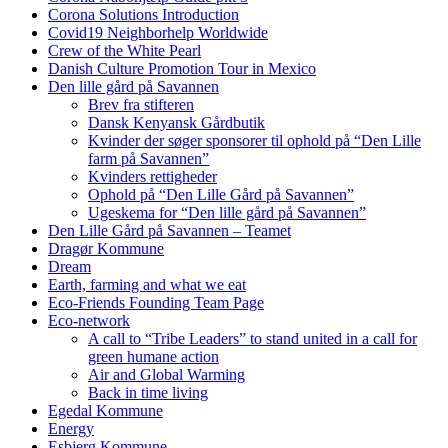
Corona Solutions Introduction
Covid19 Neighborhelp Worldwide
Crew of the White Pearl
Danish Culture Promotion Tour in Mexico
Den lille gård på Savannen
Brev fra stifteren
Dansk Kenyansk Gårdbutik
Kvinder der søger sponsorer til ophold på “Den Lille
farm på Savannen”
Kvinders rettigheder
Ophold på “Den Lille Gård på Savannen”
Ugeskema for “Den lille gård på Savannen”
Den Lille Gård på Savannen – Teamet
Dragør Kommune
Dream
Earth, farming and what we eat
Eco-Friends Founding Team Page
Eco-network
A call to “Tribe Leaders” to stand united in a call for
green humane action
Air and Global Warming
Back in time living
Egedal Kommune
Energy
Esbjerg Kommune