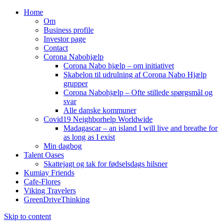
Home
Om
Business profile
Investor page
Contact
Corona Nabohjælp
Corona Nabo hjælp – om initiativet
Skabelon til udrulning af Corona Nabo Hjælp
grupper
Corona Nabohjælp – Ofte stillede spørgsmål og
svar
Alle danske kommuner
Covid19 Neighborhelp Worldwide
Madagascar – an island I will live and breathe for
as long as I exist
Min dagbog
Talent Oases
Skattejagt og tak for fødselsdags hilsner
Kumiay Friends
Cafe-Flores
Viking Travelers
GreenDriveThinking
Skip to content