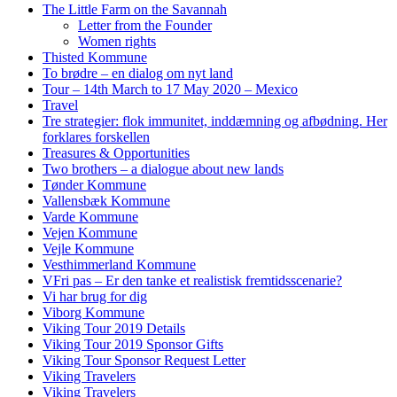
The Little Farm on the Savannah
Letter from the Founder
Women rights
Thisted Kommune
To brødre – en dialog om nyt land
Tour – 14th March to 17 May 2020 – Mexico
Travel
Tre strategier: flok immunitet, inddæmning og afbødning. Her
forklares forskellen
Treasures & Opportunities
Two brothers – a dialogue about new lands
Tønder Kommune
Vallensbæk Kommune
Varde Kommune
Vejen Kommune
Vejle Kommune
Vesthimmerland Kommune
VFri pas – Er den tanke et realistisk fremtidsscenarie?
Vi har brug for dig
Viborg Kommune
Viking Tour 2019 Details
Viking Tour 2019 Sponsor Gifts
Viking Tour Sponsor Request Letter
Viking Travelers
Viking Travelers