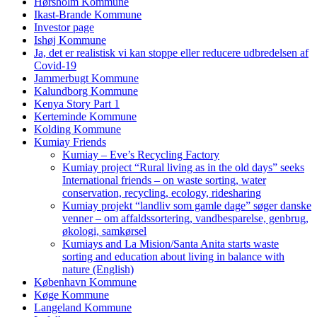
Hørsholm Kommune
Ikast-Brande Kommune
Investor page
Ishøj Kommune
Ja, det er realistisk vi kan stoppe eller reducere udbredelsen af
Covid-19
Jammerbugt Kommune
Kalundborg Kommune
Kenya Story Part 1
Kerteminde Kommune
Kolding Kommune
Kumiay Friends
Kumiay – Eve’s Recycling Factory
Kumiay project “Rural living as in the old days” seeks
International friends – on waste sorting, water
conservation, recycling, ecology, ridesharing
Kumiay projekt “landliv som gamle dage” søger danske
venner – om affaldssortering, vandbesparelse, genbrug,
økologi, samkørsel
Kumiays and La Mision/Santa Anita starts waste
sorting and education about living in balance with
nature (English)
København Kommune
Køge Kommune
Langeland Kommune