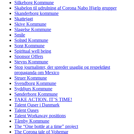
Silkeborg Kommune
Skabelon til udrulning af Corona Nabo Hjælp grupper
Skanderborg kommune
Skattejagt
Skive Kommune
Slagelse Kommune
Smile
Solrød Kommune
Sorø Kommune
Spiritual well being
Sponsor Offers
Stevns Kommune
Stop journalister, der spreder usaglig og respektløst
propaganda om Mexico
Struer Kommune
Svendborg Kommune
Syddjurs Kommune
Sønderborg Kommune
TAKE ACTION. IT’S TIME!
Talent Oaser i Danmark
Talent Oases
Talent Workaway positions
Tårnby Kommune
The “One bottle at a time” project
The Corona tale of Vohemar