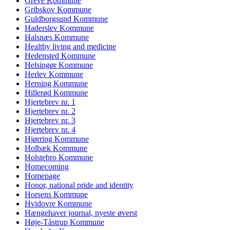
Greve Kommune
Gribskov Kommune
Guldborgsund Kommune
Haderslev Kommune
Halsnæs Kommune
Healthy living and medicine
Hedensted Kommune
Helsingør Kommune
Herlev Kommune
Herning Kommune
Hillerød Kommune
Hjertebrev nr. 1
Hjertebrev nr. 2
Hjertebrev nr. 3
Hjertebrev nr. 4
Hjørring Kommune
Holbæk Kommune
Holstebro Kommune
Homecoming
Homepage
Honor, national pride and identity
Horsens Kommune
Hvidovre Kommune
Hængehaver journal, nyeste øverst
Høje-Tåstrup Kommune