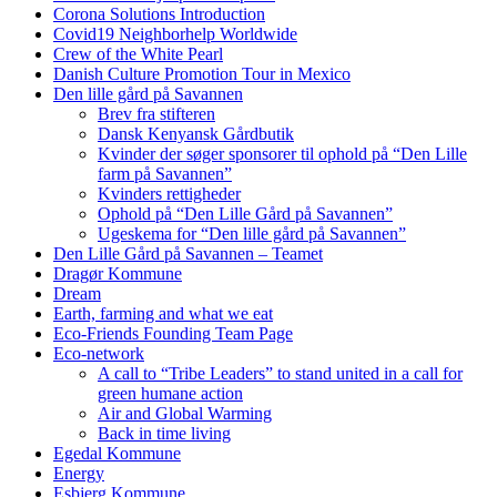
Corona Solutions Introduction
Covid19 Neighborhelp Worldwide
Crew of the White Pearl
Danish Culture Promotion Tour in Mexico
Den lille gård på Savannen
Brev fra stifteren
Dansk Kenyansk Gårdbutik
Kvinder der søger sponsorer til ophold på “Den Lille
farm på Savannen”
Kvinders rettigheder
Ophold på “Den Lille Gård på Savannen”
Ugeskema for “Den lille gård på Savannen”
Den Lille Gård på Savannen – Teamet
Dragør Kommune
Dream
Earth, farming and what we eat
Eco-Friends Founding Team Page
Eco-network
A call to “Tribe Leaders” to stand united in a call for
green humane action
Air and Global Warming
Back in time living
Egedal Kommune
Energy
Esbjerg Kommune