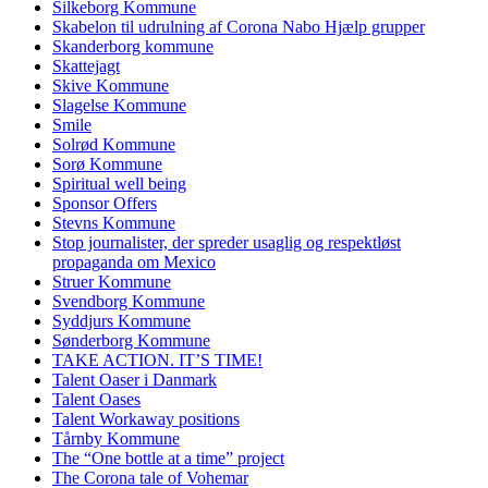
Silkeborg Kommune
Skabelon til udrulning af Corona Nabo Hjælp grupper
Skanderborg kommune
Skattejagt
Skive Kommune
Slagelse Kommune
Smile
Solrød Kommune
Sorø Kommune
Spiritual well being
Sponsor Offers
Stevns Kommune
Stop journalister, der spreder usaglig og respektløst
propaganda om Mexico
Struer Kommune
Svendborg Kommune
Syddjurs Kommune
Sønderborg Kommune
TAKE ACTION. IT’S TIME!
Talent Oaser i Danmark
Talent Oases
Talent Workaway positions
Tårnby Kommune
The “One bottle at a time” project
The Corona tale of Vohemar