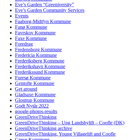
Eve’s Garden “Greeniversity”
Eve’s Garden Community Services
Events
Faaborg-Midtfyn Kommune
Fanø Kommune
Favrskov Kommune
Faxe Kommune
Foredrag
Fredensborg Kommune
Fredericia Kommune
Frederiksberg Kommune
Frederikshavn Kommune
Frederikssund Kommune
Furesø Kommune
Gentofte Kommune
Get around
Gladsaxe Kommune
Glostrup Kommune
Godt Nytår 2022
google-photos-results
GreenDriveThinking
GreenDriveThinking – Ung Landsbylift – Coofle (DK)
GreenDriveThinking archive
GreenDriveThinking, Young Villagelift and Coofle
Greve Kommune