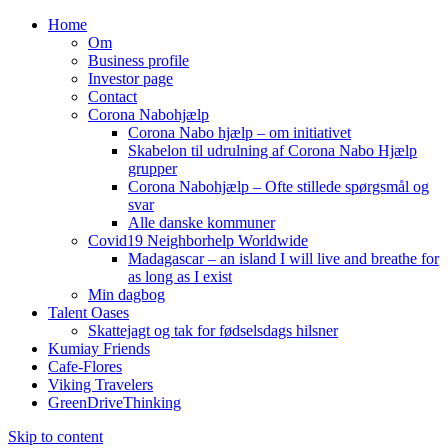
Home
Om
Business profile
Investor page
Contact
Corona Nabohjælp
Corona Nabo hjælp – om initiativet
Skabelon til udrulning af Corona Nabo Hjælp
grupper
Corona Nabohjælp – Ofte stillede spørgsmål og
svar
Alle danske kommuner
Covid19 Neighborhelp Worldwide
Madagascar – an island I will live and breathe for
as long as I exist
Min dagbog
Talent Oases
Skattejagt og tak for fødselsdags hilsner
Kumiay Friends
Cafe-Flores
Viking Travelers
GreenDriveThinking
Skip to content