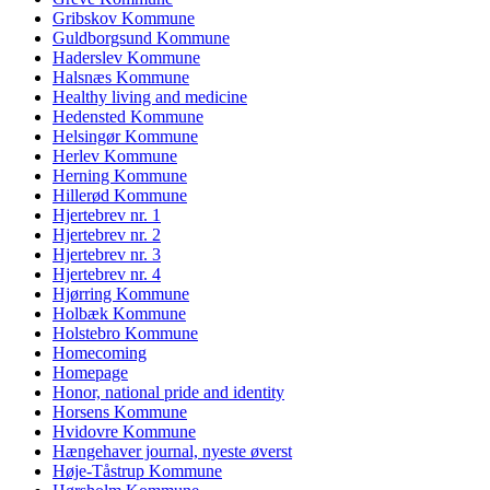
Gribskov Kommune
Guldborgsund Kommune
Haderslev Kommune
Halsnæs Kommune
Healthy living and medicine
Hedensted Kommune
Helsingør Kommune
Herlev Kommune
Herning Kommune
Hillerød Kommune
Hjertebrev nr. 1
Hjertebrev nr. 2
Hjertebrev nr. 3
Hjertebrev nr. 4
Hjørring Kommune
Holbæk Kommune
Holstebro Kommune
Homecoming
Homepage
Honor, national pride and identity
Horsens Kommune
Hvidovre Kommune
Hængehaver journal, nyeste øverst
Høje-Tåstrup Kommune