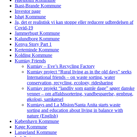
Hørsholm Kommune
Ikast-Brande Kommune
Investor page
Ishøj Kommune
Ja, det er realistisk vi kan stoppe eller reducere udbredelsen af
Covid-19
Jammerbugt Kommune
Kalundborg Kommune
Kenya Story Part 1
Kerteminde Kommune
Kolding Kommune
Kumiay Friends
Kumiay – Eve’s Recycling Factory
Kumiay project “Rural living as in the old days” seeks
International friends – on waste sorting, water
conservation, recycling, ecology, ridesharing
Kumiay projekt “landliv som gamle dage” søger danske
venner – om affaldssortering, vandbesparelse, genbrug,
økologi, samkørsel
Kumiays and La Mision/Santa Anita starts waste
sorting and education about living in balance with
nature (English)
København Kommune
Køge Kommune
Langeland Kommune