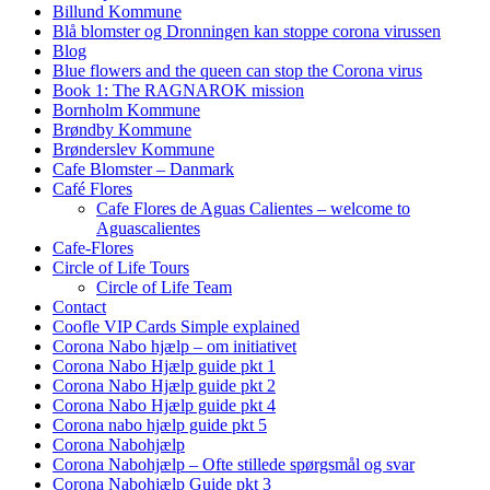
Billund Kommune
Blå blomster og Dronningen kan stoppe corona virussen
Blog
Blue flowers and the queen can stop the Corona virus
Book 1: The RAGNAROK mission
Bornholm Kommune
Brøndby Kommune
Brønderslev Kommune
Cafe Blomster – Danmark
Café Flores
Cafe Flores de Aguas Calientes – welcome to
Aguascalientes
Cafe-Flores
Circle of Life Tours
Circle of Life Team
Contact
Coofle VIP Cards Simple explained
Corona Nabo hjælp – om initiativet
Corona Nabo Hjælp guide pkt 1
Corona Nabo Hjælp guide pkt 2
Corona Nabo Hjælp guide pkt 4
Corona nabo hjælp guide pkt 5
Corona Nabohjælp
Corona Nabohjælp – Ofte stillede spørgsmål og svar
Corona Nabohjælp Guide pkt 3