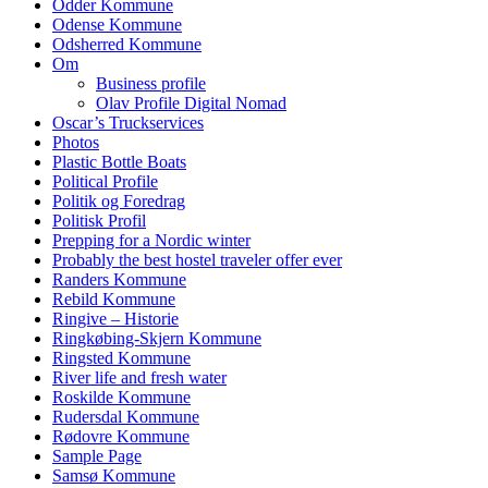
Odder Kommune
Odense Kommune
Odsherred Kommune
Om
Business profile
Olav Profile Digital Nomad
Oscar’s Truckservices
Photos
Plastic Bottle Boats
Political Profile
Politik og Foredrag
Politisk Profil
Prepping for a Nordic winter
Probably the best hostel traveler offer ever
Randers Kommune
Rebild Kommune
Ringive – Historie
Ringkøbing-Skjern Kommune
Ringsted Kommune
River life and fresh water
Roskilde Kommune
Rudersdal Kommune
Rødovre Kommune
Sample Page
Samsø Kommune