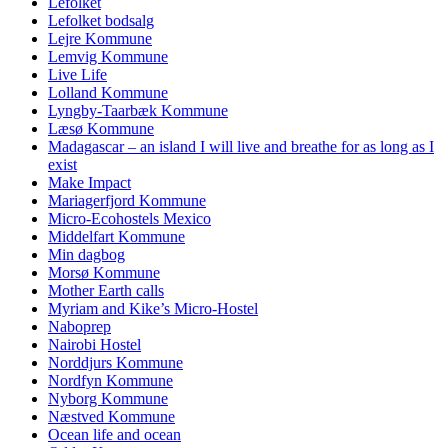
Lefolket
Lefolket bodsalg
Lejre Kommune
Lemvig Kommune
Live Life
Lolland Kommune
Lyngby-Taarbæk Kommune
Læsø Kommune
Madagascar – an island I will live and breathe for as long as I
exist
Make Impact
Mariagerfjord Kommune
Micro-Ecohostels Mexico
Middelfart Kommune
Min dagbog
Morsø Kommune
Mother Earth calls
Myriam and Kike’s Micro-Hostel
Naboprep
Nairobi Hostel
Norddjurs Kommune
Nordfyn Kommune
Nyborg Kommune
Næstved Kommune
Ocean life and ocean