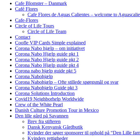
Cafe Blomster – Danmark
Café Flores
Cafe Flores de Aguas Calientes – welcome to Aguascalie
Cafe-Flores
Circle of Life Tours
Circle of Life Team
Contact
Coofle VIP Cards Simple explained
Corona Nabo hjælp – om initiativet
Corona Nabo Hjælp guide pkt 1
Corona Nabo Hjælp guide pkt 2
Corona Nabo Hjælp guide pkt 4
Corona nabo hjælp guide pkt 5
Corona Nabohjælp
Corona Nabohjælp – Ofte stillede spørgsmål og svar
Corona Nabohjælp Guide pkt 3
Corona Solutions Introduction
Covid19 Neighborhelp Worldwide
Crew of the White Pearl
Danish Culture Promotion Tour in Mexico
Den lille gård på Savannen
Brev fra stifteren
Dansk Kenyansk Gårdbutik
Kvinder der søger sponsorer til ophold på “Den Lille fa
Kvinders rettigheder