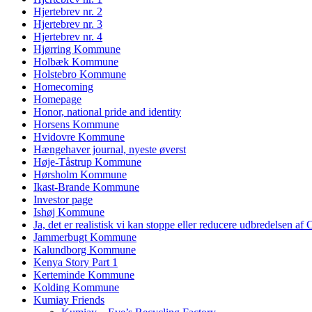
Hjertebrev nr. 2
Hjertebrev nr. 3
Hjertebrev nr. 4
Hjørring Kommune
Holbæk Kommune
Holstebro Kommune
Homecoming
Homepage
Honor, national pride and identity
Horsens Kommune
Hvidovre Kommune
Hængehaver journal, nyeste øverst
Høje-Tåstrup Kommune
Hørsholm Kommune
Ikast-Brande Kommune
Investor page
Ishøj Kommune
Ja, det er realistisk vi kan stoppe eller reducere udbredelsen af
Jammerbugt Kommune
Kalundborg Kommune
Kenya Story Part 1
Kerteminde Kommune
Kolding Kommune
Kumiay Friends