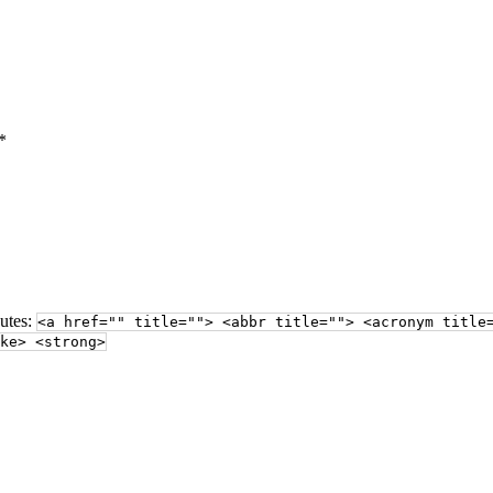
*
butes:
<a href="" title=""> <abbr title=""> <acronym title
ke> <strong>