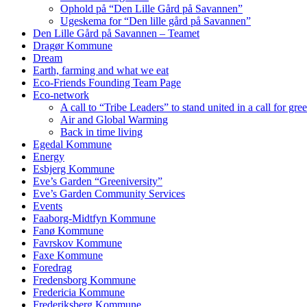
Ophold på “Den Lille Gård på Savannen”
Ugeskema for “Den lille gård på Savannen”
Den Lille Gård på Savannen – Teamet
Dragør Kommune
Dream
Earth, farming and what we eat
Eco-Friends Founding Team Page
Eco-network
A call to “Tribe Leaders” to stand united in a call for gr
Air and Global Warming
Back in time living
Egedal Kommune
Energy
Esbjerg Kommune
Eve’s Garden “Greeniversity”
Eve’s Garden Community Services
Events
Faaborg-Midtfyn Kommune
Fanø Kommune
Favrskov Kommune
Faxe Kommune
Foredrag
Fredensborg Kommune
Fredericia Kommune
Frederiksberg Kommune