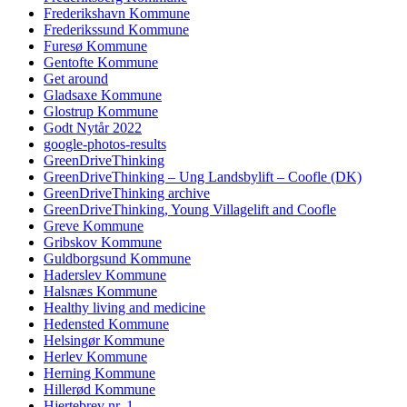
Frederikshavn Kommune
Frederikssund Kommune
Furesø Kommune
Gentofte Kommune
Get around
Gladsaxe Kommune
Glostrup Kommune
Godt Nytår 2022
google-photos-results
GreenDriveThinking
GreenDriveThinking – Ung Landsbylift – Coofle (DK)
GreenDriveThinking archive
GreenDriveThinking, Young Villagelift and Coofle
Greve Kommune
Gribskov Kommune
Guldborgsund Kommune
Haderslev Kommune
Halsnæs Kommune
Healthy living and medicine
Hedensted Kommune
Helsingør Kommune
Herlev Kommune
Herning Kommune
Hillerød Kommune
Hjertebrev nr. 1