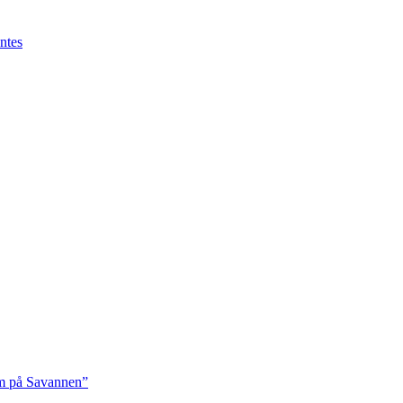
ntes
rm på Savannen”