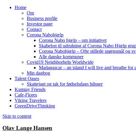
Home
Om
Business profile
Investor page
Contact
Corona Nabohjælp
Corona Nabo hjælp – om initiativet
Skabelon til udrulning af Corona Nabo Hjælp gru
Corona Nabohjælp – Ofte stillede spørgsmål og sv
Alle danske kommuner
Covid19 Neighborhelp Worldwide
Madagascar – an island I will live and breathe for a
Min dagbog
Talent Oases
Skattejagt og tak for fødselsdags hilsner
Kumiay Friends
Cafe-Flores
Viking Travelers
GreenDriveThinking
Skip to content
Olav Lange Hansen