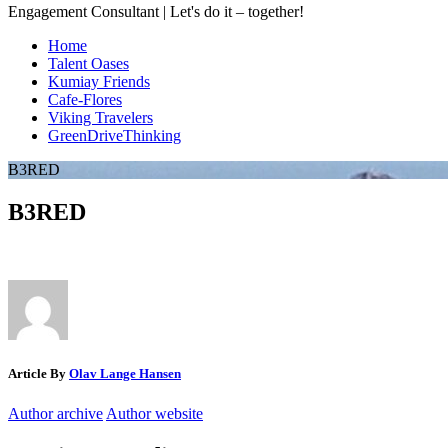
Engagement Consultant | Let's do it – together!
Home
Talent Oases
Kumiay Friends
Cafe-Flores
Viking Travelers
GreenDriveThinking
B3RED
B3RED
Article By
Olav Lange Hansen
Author archive
Author website