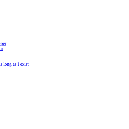
pper
ar
s long as I exist