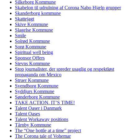
Silkeborg Kommune
Skabelon til udrulning af Corona Nabo Hjælp grupper
Skanderborg kommune
Skattejagt
Skive Kommune
Slagelse Kommune
Smile
Solrød Kommune
Sorø Kommune
Spiritual well being
Sponsor Offers
Stevns Kommune
Stop journalister, der spreder usaglig og respektløst
propaganda om Mexico
Struer Kommune
Svendborg Kommune
Syddjurs Kommune
Sønderborg Kommune
TAKE ACTION. IT’S TIME!
Talent Oaser i Danmark
Talent Oases
Talent Workaway positions
Tårnby Kommune
The “One bottle at a time” project
The Corona tale of Vohemar