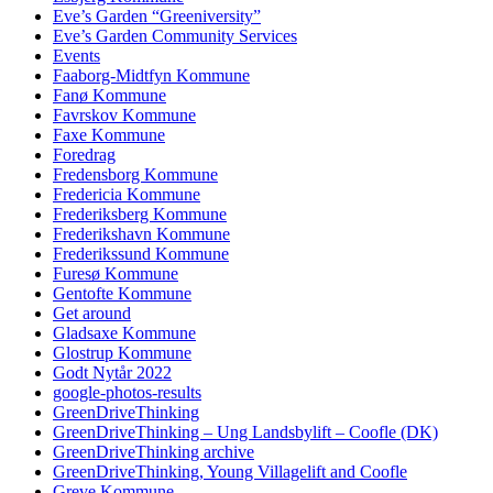
Eve’s Garden “Greeniversity”
Eve’s Garden Community Services
Events
Faaborg-Midtfyn Kommune
Fanø Kommune
Favrskov Kommune
Faxe Kommune
Foredrag
Fredensborg Kommune
Fredericia Kommune
Frederiksberg Kommune
Frederikshavn Kommune
Frederikssund Kommune
Furesø Kommune
Gentofte Kommune
Get around
Gladsaxe Kommune
Glostrup Kommune
Godt Nytår 2022
google-photos-results
GreenDriveThinking
GreenDriveThinking – Ung Landsbylift – Coofle (DK)
GreenDriveThinking archive
GreenDriveThinking, Young Villagelift and Coofle
Greve Kommune