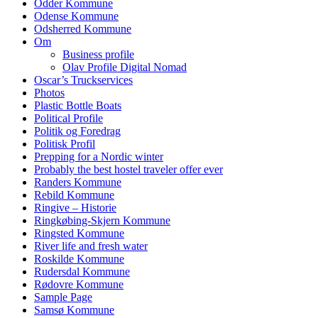
Odder Kommune
Odense Kommune
Odsherred Kommune
Om
Business profile
Olav Profile Digital Nomad
Oscar’s Truckservices
Photos
Plastic Bottle Boats
Political Profile
Politik og Foredrag
Politisk Profil
Prepping for a Nordic winter
Probably the best hostel traveler offer ever
Randers Kommune
Rebild Kommune
Ringive – Historie
Ringkøbing-Skjern Kommune
Ringsted Kommune
River life and fresh water
Roskilde Kommune
Rudersdal Kommune
Rødovre Kommune
Sample Page
Samsø Kommune