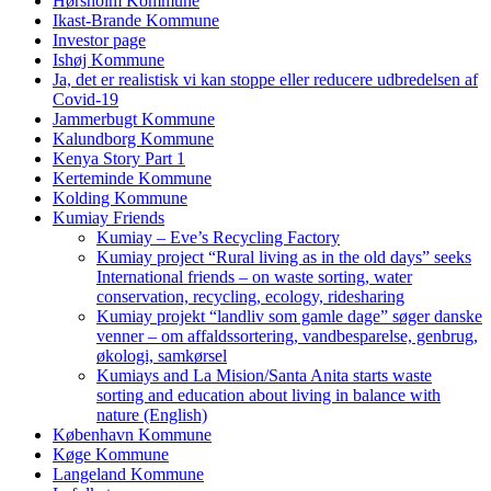
Hørsholm Kommune
Ikast-Brande Kommune
Investor page
Ishøj Kommune
Ja, det er realistisk vi kan stoppe eller reducere udbredelsen af
Covid-19
Jammerbugt Kommune
Kalundborg Kommune
Kenya Story Part 1
Kerteminde Kommune
Kolding Kommune
Kumiay Friends
Kumiay – Eve’s Recycling Factory
Kumiay project “Rural living as in the old days” seeks
International friends – on waste sorting, water
conservation, recycling, ecology, ridesharing
Kumiay projekt “landliv som gamle dage” søger danske
venner – om affaldssortering, vandbesparelse, genbrug,
økologi, samkørsel
Kumiays and La Mision/Santa Anita starts waste
sorting and education about living in balance with
nature (English)
København Kommune
Køge Kommune
Langeland Kommune