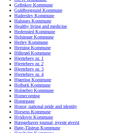
Gribskov Kommune
Guldborgsund Kommune
Haderslev Kommune
Halsnæs Kommune
Healthy living and medicine
Hedensted Kommune
Helsingør Kommune
Herlev Kommune
Herning Kommune
Hillerød Kommune
Hjertebrev nr. 1
Hjertebrev nr. 2
Hjertebrev nr. 3
Hjertebrev nr. 4
Hjørring Kommune
Holbæk Kommune
Holstebro Kommune
Homecoming
Homepage
Honor, national pride and identity
Horsens Kommune
Hvidovre Kommune
Hængehaver journal, nyeste øverst
Høje-Tåstrup Kommune