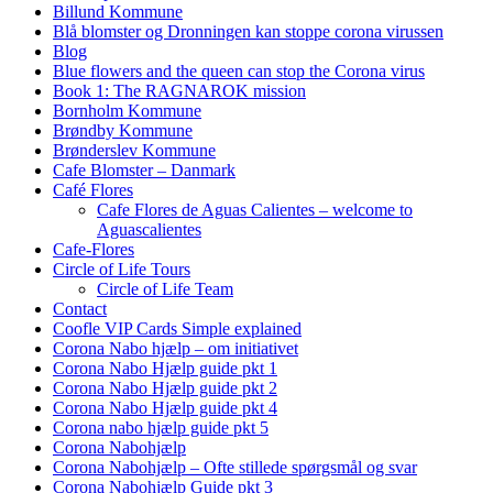
Billund Kommune
Blå blomster og Dronningen kan stoppe corona virussen
Blog
Blue flowers and the queen can stop the Corona virus
Book 1: The RAGNAROK mission
Bornholm Kommune
Brøndby Kommune
Brønderslev Kommune
Cafe Blomster – Danmark
Café Flores
Cafe Flores de Aguas Calientes – welcome to
Aguascalientes
Cafe-Flores
Circle of Life Tours
Circle of Life Team
Contact
Coofle VIP Cards Simple explained
Corona Nabo hjælp – om initiativet
Corona Nabo Hjælp guide pkt 1
Corona Nabo Hjælp guide pkt 2
Corona Nabo Hjælp guide pkt 4
Corona nabo hjælp guide pkt 5
Corona Nabohjælp
Corona Nabohjælp – Ofte stillede spørgsmål og svar
Corona Nabohjælp Guide pkt 3