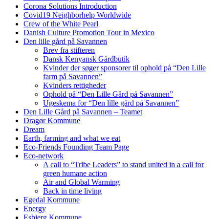
Corona Solutions Introduction
Covid19 Neighborhelp Worldwide
Crew of the White Pearl
Danish Culture Promotion Tour in Mexico
Den lille gård på Savannen
Brev fra stifteren
Dansk Kenyansk Gårdbutik
Kvinder der søger sponsorer til ophold på “Den Lille
farm på Savannen”
Kvinders rettigheder
Ophold på “Den Lille Gård på Savannen”
Ugeskema for “Den lille gård på Savannen”
Den Lille Gård på Savannen – Teamet
Dragør Kommune
Dream
Earth, farming and what we eat
Eco-Friends Founding Team Page
Eco-network
A call to “Tribe Leaders” to stand united in a call for
green humane action
Air and Global Warming
Back in time living
Egedal Kommune
Energy
Esbjerg Kommune