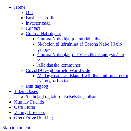
Home
Om
Business profile
Investor page
Contact
Corona Nabohjælp
Corona Nabo hjælp – om initiativet
Skabelon til udrulning af Corona Nabo Hjælp
grupper
Corona Nabohjælp – Ofte stillede spørgsmål og
svar
Alle danske kommuner
Covid19 Neighborhelp Worldwide
Madagascar – an island I will live and breathe for
as long as I exist
Min dagbog
Talent Oases
Skattejagt og tak for fødselsdags hilsner
Kumiay Friends
Cafe-Flores
Viking Travelers
GreenDriveThinking
Skip to content