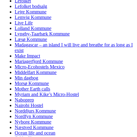
Lefolket
Lefolket bodsalg
Lejre Kommune
Lemvig Kommune
Live Life
Lolland Kommune
Lyngby-Taarbæk Kommune
Læsø Kommune
Madagascar – an island I will live and breathe for as long as I
exist
Make Impact
Mariagerfjord Kommune
Micro-Ecohostels Mexico
Middelfart Kommune
Min dagbog
Morsø Kommune
Mother Earth calls
Myriam and Kike’s Micro-Hostel
Naboprep
Nairobi Hostel
Norddjurs Kommune
Nordfyn Kommune
Nyborg Kommune
Næstved Kommune
Ocean life and ocean