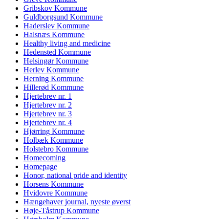
Gribskov Kommune
Guldborgsund Kommune
Haderslev Kommune
Halsnæs Kommune
Healthy living and medicine
Hedensted Kommune
Helsingør Kommune
Herlev Kommune
Herning Kommune
Hillerød Kommune
Hjertebrev nr. 1
Hjertebrev nr. 2
Hjertebrev nr. 3
Hjertebrev nr. 4
Hjørring Kommune
Holbæk Kommune
Holstebro Kommune
Homecoming
Homepage
Honor, national pride and identity
Horsens Kommune
Hvidovre Kommune
Hængehaver journal, nyeste øverst
Høje-Tåstrup Kommune