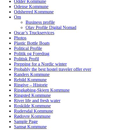
Odder Kommune
Odense Kommune
Odsherred Kommune
Om
Business profile
Olav Profile Digital Nomad
Oscar’s Truckservices
Photos
Plastic Bottle Boats
Political Profile
Politik og Foredrag
Politisk Profil
Prepping for a Nordic winter
Probably the best hostel traveler offer ever
Randers Kommune
Rebild Kommune
Ringive – Historie
Ringkøbing-Skjern Kommune
Ringsted Kommune
River life and fresh water
Roskilde Kommune
Rudersdal Kommune
Rødovre Kommune
Sample Page
Samsø Kommune