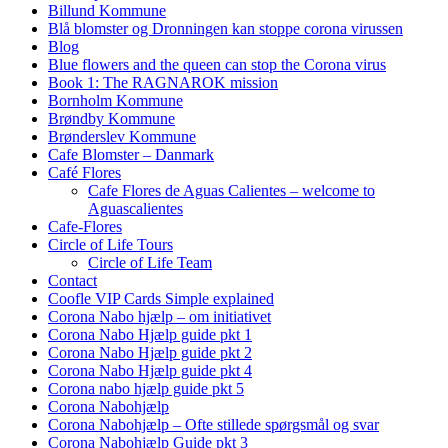
Billund Kommune
Blå blomster og Dronningen kan stoppe corona virussen
Blog
Blue flowers and the queen can stop the Corona virus
Book 1: The RAGNAROK mission
Bornholm Kommune
Brøndby Kommune
Brønderslev Kommune
Cafe Blomster – Danmark
Café Flores
Cafe Flores de Aguas Calientes – welcome to
Aguascalientes
Cafe-Flores
Circle of Life Tours
Circle of Life Team
Contact
Coofle VIP Cards Simple explained
Corona Nabo hjælp – om initiativet
Corona Nabo Hjælp guide pkt 1
Corona Nabo Hjælp guide pkt 2
Corona Nabo Hjælp guide pkt 4
Corona nabo hjælp guide pkt 5
Corona Nabohjælp
Corona Nabohjælp – Ofte stillede spørgsmål og svar
Corona Nabohjælp Guide pkt 3