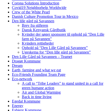
Corona Solutions Introduction
Covid19 Neighborhelp Worldwide
Crew of the White Pearl
Danish Culture Promotion Tour in Mexico
Den lille gård på Savannen
Brev fra stifteren
Dansk Kenyansk Gårdbutik
Kvinder der søger sponsorer til ophold på “Den Lille
farm på Savannen”
Kvinders rettigheder
Ophold på “Den Lille Gård på Savannen”
Ugeskema for “Den lille gård på Savannen”
Den Lille Gård på Savannen – Teamet
Dragør Kommune
Dream
Earth, farming and what we eat
Eco-Friends Founding Team Page
Eco-network
A call to “Tribe Leaders” to stand united in a call for
green humane action
Air and Global Warming
Back in time living
Egedal Kommune
Energy
Esbjerg Kommune