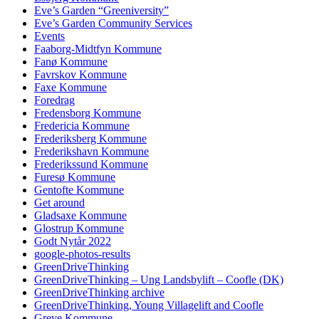
Eve’s Garden “Greeniversity”
Eve’s Garden Community Services
Events
Faaborg-Midtfyn Kommune
Fanø Kommune
Favrskov Kommune
Faxe Kommune
Foredrag
Fredensborg Kommune
Fredericia Kommune
Frederiksberg Kommune
Frederikshavn Kommune
Frederikssund Kommune
Furesø Kommune
Gentofte Kommune
Get around
Gladsaxe Kommune
Glostrup Kommune
Godt Nytår 2022
google-photos-results
GreenDriveThinking
GreenDriveThinking – Ung Landsbylift – Coofle (DK)
GreenDriveThinking archive
GreenDriveThinking, Young Villagelift and Coofle
Greve Kommune