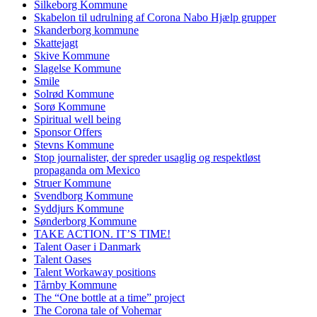
Silkeborg Kommune
Skabelon til udrulning af Corona Nabo Hjælp grupper
Skanderborg kommune
Skattejagt
Skive Kommune
Slagelse Kommune
Smile
Solrød Kommune
Sorø Kommune
Spiritual well being
Sponsor Offers
Stevns Kommune
Stop journalister, der spreder usaglig og respektløst
propaganda om Mexico
Struer Kommune
Svendborg Kommune
Syddjurs Kommune
Sønderborg Kommune
TAKE ACTION. IT’S TIME!
Talent Oaser i Danmark
Talent Oases
Talent Workaway positions
Tårnby Kommune
The “One bottle at a time” project
The Corona tale of Vohemar