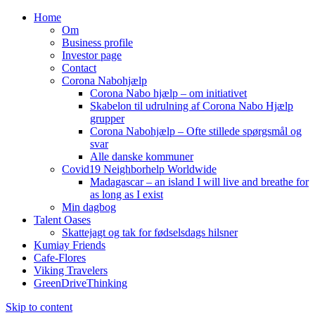
Home
Om
Business profile
Investor page
Contact
Corona Nabohjælp
Corona Nabo hjælp – om initiativet
Skabelon til udrulning af Corona Nabo Hjælp
grupper
Corona Nabohjælp – Ofte stillede spørgsmål og
svar
Alle danske kommuner
Covid19 Neighborhelp Worldwide
Madagascar – an island I will live and breathe for
as long as I exist
Min dagbog
Talent Oases
Skattejagt og tak for fødselsdags hilsner
Kumiay Friends
Cafe-Flores
Viking Travelers
GreenDriveThinking
Skip to content