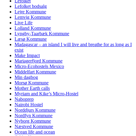
Lefolket
Lefolket bodsalg
Lejre Kommune
Lemvig Kommune
Live Life
Lolland Kommune
Lyngby-Taarbæk Kommune
Læsø Kommune
Madagascar – an island I will live and breathe for as long as I
exist
Make Impact
Mariagerfjord Kommune
Micro-Ecohostels Mexico
Middelfart Kommune
Min dagbog
Morsø Kommune
Mother Earth calls
Myriam and Kike’s Micro-Hostel
Naboprep
Nairobi Hostel
Norddjurs Kommune
Nordfyn Kommune
Nyborg Kommune
Næstved Kommune
Ocean life and ocean