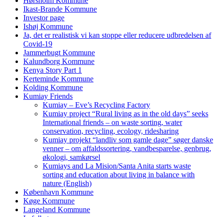
Hørsholm Kommune
Ikast-Brande Kommune
Investor page
Ishøj Kommune
Ja, det er realistisk vi kan stoppe eller reducere udbredelsen af
Covid-19
Jammerbugt Kommune
Kalundborg Kommune
Kenya Story Part 1
Kerteminde Kommune
Kolding Kommune
Kumiay Friends
Kumiay – Eve’s Recycling Factory
Kumiay project “Rural living as in the old days” seeks
International friends – on waste sorting, water
conservation, recycling, ecology, ridesharing
Kumiay projekt “landliv som gamle dage” søger danske
venner – om affaldssortering, vandbesparelse, genbrug,
økologi, samkørsel
Kumiays and La Mision/Santa Anita starts waste
sorting and education about living in balance with
nature (English)
København Kommune
Køge Kommune
Langeland Kommune