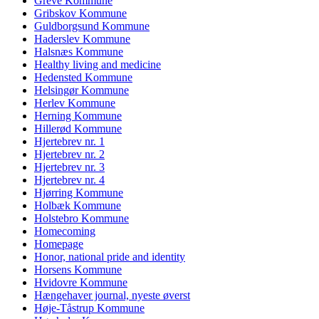
Greve Kommune
Gribskov Kommune
Guldborgsund Kommune
Haderslev Kommune
Halsnæs Kommune
Healthy living and medicine
Hedensted Kommune
Helsingør Kommune
Herlev Kommune
Herning Kommune
Hillerød Kommune
Hjertebrev nr. 1
Hjertebrev nr. 2
Hjertebrev nr. 3
Hjertebrev nr. 4
Hjørring Kommune
Holbæk Kommune
Holstebro Kommune
Homecoming
Homepage
Honor, national pride and identity
Horsens Kommune
Hvidovre Kommune
Hængehaver journal, nyeste øverst
Høje-Tåstrup Kommune