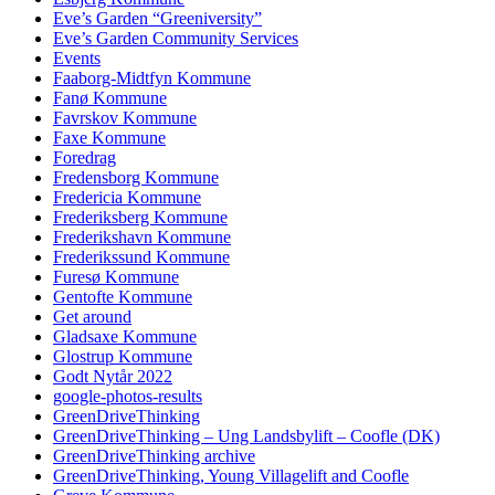
Eve’s Garden “Greeniversity”
Eve’s Garden Community Services
Events
Faaborg-Midtfyn Kommune
Fanø Kommune
Favrskov Kommune
Faxe Kommune
Foredrag
Fredensborg Kommune
Fredericia Kommune
Frederiksberg Kommune
Frederikshavn Kommune
Frederikssund Kommune
Furesø Kommune
Gentofte Kommune
Get around
Gladsaxe Kommune
Glostrup Kommune
Godt Nytår 2022
google-photos-results
GreenDriveThinking
GreenDriveThinking – Ung Landsbylift – Coofle (DK)
GreenDriveThinking archive
GreenDriveThinking, Young Villagelift and Coofle