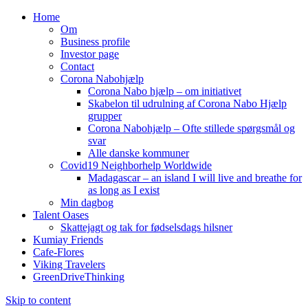
Home
Om
Business profile
Investor page
Contact
Corona Nabohjælp
Corona Nabo hjælp – om initiativet
Skabelon til udrulning af Corona Nabo Hjælp
grupper
Corona Nabohjælp – Ofte stillede spørgsmål og
svar
Alle danske kommuner
Covid19 Neighborhelp Worldwide
Madagascar – an island I will live and breathe for
as long as I exist
Min dagbog
Talent Oases
Skattejagt og tak for fødselsdags hilsner
Kumiay Friends
Cafe-Flores
Viking Travelers
GreenDriveThinking
Skip to content