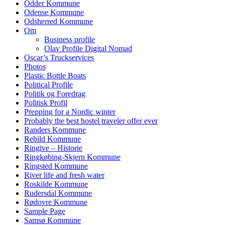
Odder Kommune
Odense Kommune
Odsherred Kommune
Om
Business profile
Olav Profile Digital Nomad
Oscar’s Truckservices
Photos
Plastic Bottle Boats
Political Profile
Politik og Foredrag
Politisk Profil
Prepping for a Nordic winter
Probably the best hostel traveler offer ever
Randers Kommune
Rebild Kommune
Ringive – Historie
Ringkøbing-Skjern Kommune
Ringsted Kommune
River life and fresh water
Roskilde Kommune
Rudersdal Kommune
Rødovre Kommune
Sample Page
Samsø Kommune