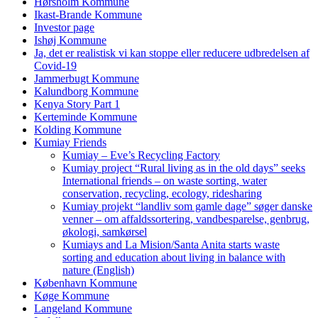
Hørsholm Kommune
Ikast-Brande Kommune
Investor page
Ishøj Kommune
Ja, det er realistisk vi kan stoppe eller reducere udbredelsen af
Covid-19
Jammerbugt Kommune
Kalundborg Kommune
Kenya Story Part 1
Kerteminde Kommune
Kolding Kommune
Kumiay Friends
Kumiay – Eve’s Recycling Factory
Kumiay project “Rural living as in the old days” seeks
International friends – on waste sorting, water
conservation, recycling, ecology, ridesharing
Kumiay projekt “landliv som gamle dage” søger danske
venner – om affaldssortering, vandbesparelse, genbrug,
økologi, samkørsel
Kumiays and La Mision/Santa Anita starts waste
sorting and education about living in balance with
nature (English)
København Kommune
Køge Kommune
Langeland Kommune