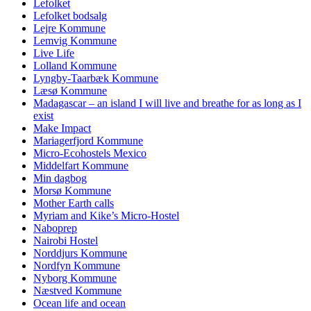
Lefolket
Lefolket bodsalg
Lejre Kommune
Lemvig Kommune
Live Life
Lolland Kommune
Lyngby-Taarbæk Kommune
Læsø Kommune
Madagascar – an island I will live and breathe for as long as I
exist
Make Impact
Mariagerfjord Kommune
Micro-Ecohostels Mexico
Middelfart Kommune
Min dagbog
Morsø Kommune
Mother Earth calls
Myriam and Kike’s Micro-Hostel
Naboprep
Nairobi Hostel
Norddjurs Kommune
Nordfyn Kommune
Nyborg Kommune
Næstved Kommune
Ocean life and ocean