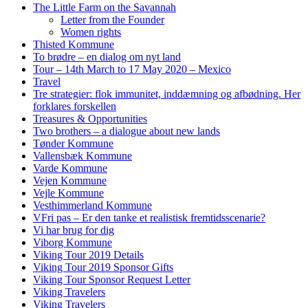
The Little Farm on the Savannah
Letter from the Founder
Women rights
Thisted Kommune
To brødre – en dialog om nyt land
Tour – 14th March to 17 May 2020 – Mexico
Travel
Tre strategier: flok immunitet, inddæmning og afbødning. Her
forklares forskellen
Treasures & Opportunities
Two brothers – a dialogue about new lands
Tønder Kommune
Vallensbæk Kommune
Varde Kommune
Vejen Kommune
Vejle Kommune
Vesthimmerland Kommune
VFri pas – Er den tanke et realistisk fremtidsscenarie?
Vi har brug for dig
Viborg Kommune
Viking Tour 2019 Details
Viking Tour 2019 Sponsor Gifts
Viking Tour Sponsor Request Letter
Viking Travelers
Viking Travelers