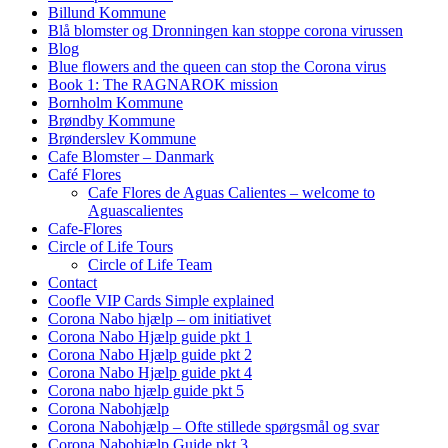
Billund Kommune
Blå blomster og Dronningen kan stoppe corona virussen
Blog
Blue flowers and the queen can stop the Corona virus
Book 1: The RAGNAROK mission
Bornholm Kommune
Brøndby Kommune
Brønderslev Kommune
Cafe Blomster – Danmark
Café Flores
Cafe Flores de Aguas Calientes – welcome to
Aguascalientes
Cafe-Flores
Circle of Life Tours
Circle of Life Team
Contact
Coofle VIP Cards Simple explained
Corona Nabo hjælp – om initiativet
Corona Nabo Hjælp guide pkt 1
Corona Nabo Hjælp guide pkt 2
Corona Nabo Hjælp guide pkt 4
Corona nabo hjælp guide pkt 5
Corona Nabohjælp
Corona Nabohjælp – Ofte stillede spørgsmål og svar
Corona Nabohjælp Guide pkt 3