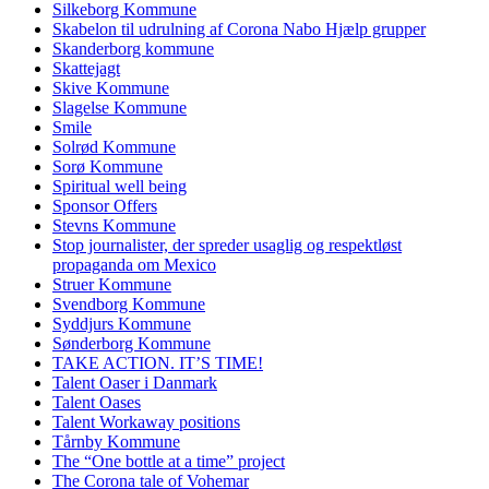
Silkeborg Kommune
Skabelon til udrulning af Corona Nabo Hjælp grupper
Skanderborg kommune
Skattejagt
Skive Kommune
Slagelse Kommune
Smile
Solrød Kommune
Sorø Kommune
Spiritual well being
Sponsor Offers
Stevns Kommune
Stop journalister, der spreder usaglig og respektløst
propaganda om Mexico
Struer Kommune
Svendborg Kommune
Syddjurs Kommune
Sønderborg Kommune
TAKE ACTION. IT’S TIME!
Talent Oaser i Danmark
Talent Oases
Talent Workaway positions
Tårnby Kommune
The “One bottle at a time” project
The Corona tale of Vohemar