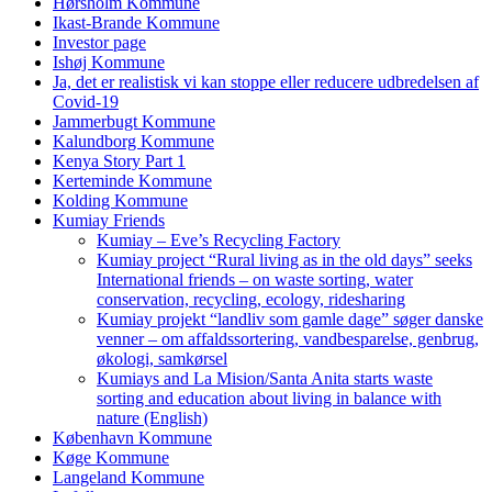
Hørsholm Kommune
Ikast-Brande Kommune
Investor page
Ishøj Kommune
Ja, det er realistisk vi kan stoppe eller reducere udbredelsen af
Covid-19
Jammerbugt Kommune
Kalundborg Kommune
Kenya Story Part 1
Kerteminde Kommune
Kolding Kommune
Kumiay Friends
Kumiay – Eve’s Recycling Factory
Kumiay project “Rural living as in the old days” seeks
International friends – on waste sorting, water
conservation, recycling, ecology, ridesharing
Kumiay projekt “landliv som gamle dage” søger danske
venner – om affaldssortering, vandbesparelse, genbrug,
økologi, samkørsel
Kumiays and La Mision/Santa Anita starts waste
sorting and education about living in balance with
nature (English)
København Kommune
Køge Kommune
Langeland Kommune