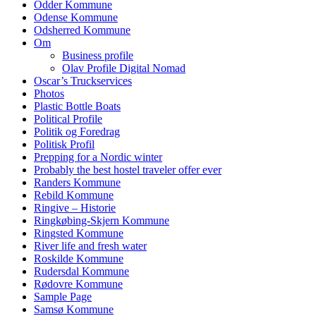
Odder Kommune
Odense Kommune
Odsherred Kommune
Om
Business profile
Olav Profile Digital Nomad
Oscar’s Truckservices
Photos
Plastic Bottle Boats
Political Profile
Politik og Foredrag
Politisk Profil
Prepping for a Nordic winter
Probably the best hostel traveler offer ever
Randers Kommune
Rebild Kommune
Ringive – Historie
Ringkøbing-Skjern Kommune
Ringsted Kommune
River life and fresh water
Roskilde Kommune
Rudersdal Kommune
Rødovre Kommune
Sample Page
Samsø Kommune