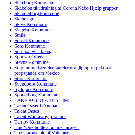
Silkeborg Kommune
Skabelon til udrulning af Corona Nabo Hjælp grupper
Skanderborg kommune
Skattejagt
Skive Kommune
Slagelse Kommune
Smile
Solrød Kommune
Sorø Kommune
Spiritual well being
Sponsor Offers
Stevns Kommune
Stop journalister, der spreder usaglig og respektløst
propaganda om Mexico
Struer Kommune
Svendborg Kommune
Syddjurs Kommune
Sønderborg Kommune
TAKE ACTION. IT’S TIME!
Talent Oaser i Danmark
Talent Oases
Talent Workaway positions
Tårnby Kommune
The “One bottle at a time” project
The Corona tale of Vohemar