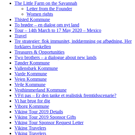
The Little Farm on the Savannah
Letter from the Founder
Women rights
Thisted Kommune
To brødre – en dialog om nyt land
Tour – 14th March to 17 May 2020 – Mexico
Travel
Tre strategier: flok immunitet, inddæmning og afbødning. Her
forklares forskellen
Treasures & Opportunities
Two brothers – a dialogue about new lands
Tønder Kommune
Vallensbæk Kommune
Varde Kommune
Vejen Kommune
Vejle Kommune
Vesthimmerland Kommune
VFri pas – Er den tanke et realistisk fremtidsscenarie?
Vi har brug for dig
Viborg Kommune
Viking Tour 2019 Details
Viking Tour 2019 Sponsor Gifts
Viking Tour Sponsor Request Letter
Viking Travelers
Viking Travelers