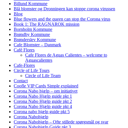
Billund Kommune
Blå blomster og Dronningen kan stoppe corona virussen
Blog
Blue flowers and the queen can stop the Corona virus
Book 1: The RAGNAROK mission
Bornholm Kommune
Brøndby Kommune
Brønderslev Kommune
Cafe Blomster – Danmark
Café Flores
Cafe Flores de Aguas Calientes – welcome to
Aguascalientes
Cafe-Flores
Circle of Life Tours
Circle of Life Team
Contact
Coofle VIP Cards Simple explained
Corona Nabo hjælp – om initiativet
Corona Nabo Hjælp guide pkt 1
Corona Nabo Hjælp guide pkt 2
Corona Nabo Hjælp guide pkt 4
Corona nabo hjælp guide pkt 5
Corona Nabohjælp
Corona Nabohjælp – Ofte stillede spørgsmål og svar
Corona Nabohjælp Guide pkt 3