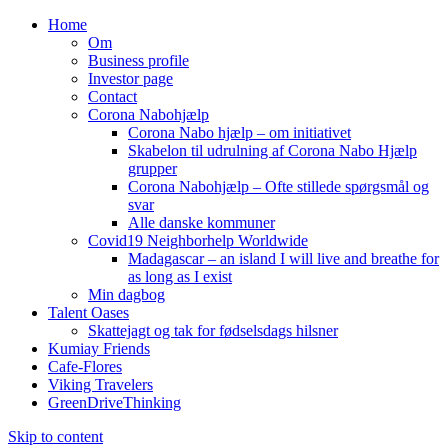
Home
Om
Business profile
Investor page
Contact
Corona Nabohjælp
Corona Nabo hjælp – om initiativet
Skabelon til udrulning af Corona Nabo Hjælp
grupper
Corona Nabohjælp – Ofte stillede spørgsmål og
svar
Alle danske kommuner
Covid19 Neighborhelp Worldwide
Madagascar – an island I will live and breathe for
as long as I exist
Min dagbog
Talent Oases
Skattejagt og tak for fødselsdags hilsner
Kumiay Friends
Cafe-Flores
Viking Travelers
GreenDriveThinking
Skip to content