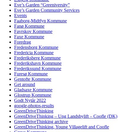
Eve’s Garden “Greeniversity”
Eve’s Garden Community Services
Events
Faaborg-Midtfyn Kommune
Fanø Kommune
Favrskov Kommune
Faxe Kommune
Foredrag
Fredensborg Kommune
Fredericia Kommune
Frederiksberg Kommune
Frederikshavn Kommune
Frederikssund Kommune
Furesø Kommune
Gentofte Kommune
Get around
Gladsaxe Kommune
Glostrup Kommune
Godt Nytår 2022
google-photos-results
GreenDriveThinking
GreenDriveThinking – Ung Landsbylift – Coofle (DK)
GreenDriveThinking archive
GreenDriveThinking, Young Villagelift and Coofle