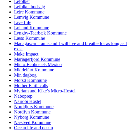
Lefolket
Lefolket bodsalg
Lejre Kommune
Lemvig Kommune
Live Life
Lolland Kommune
Lyngby-Taarbæk Kommune
Læsø Kommune
Madagascar – an island I will live and breathe for as long as I
exist
Make Impact
Mariagerfjord Kommune
Micro-Ecohostels Mexico
Middelfart Kommune
Min dagbog
Morsø Kommune
Mother Earth calls
Myriam and Kike’s Micro-Hostel
Naboprep
Nairobi Hostel
Norddjurs Kommune
Nordfyn Kommune
Nyborg Kommune
Næstved Kommune
Ocean life and ocean