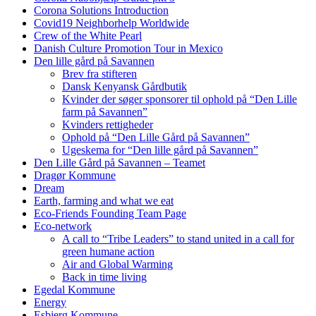
Corona Solutions Introduction
Covid19 Neighborhelp Worldwide
Crew of the White Pearl
Danish Culture Promotion Tour in Mexico
Den lille gård på Savannen
Brev fra stifteren
Dansk Kenyansk Gårdbutik
Kvinder der søger sponsorer til ophold på “Den Lille
farm på Savannen”
Kvinders rettigheder
Ophold på “Den Lille Gård på Savannen”
Ugeskema for “Den lille gård på Savannen”
Den Lille Gård på Savannen – Teamet
Dragør Kommune
Dream
Earth, farming and what we eat
Eco-Friends Founding Team Page
Eco-network
A call to “Tribe Leaders” to stand united in a call for
green humane action
Air and Global Warming
Back in time living
Egedal Kommune
Energy
Esbjerg Kommune