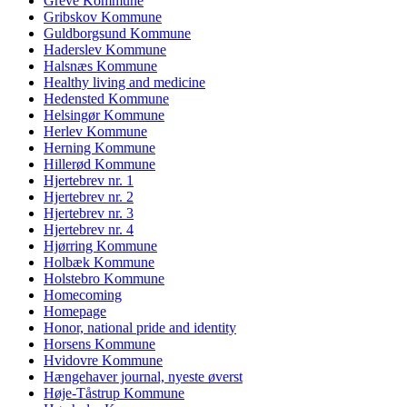
Greve Kommune
Gribskov Kommune
Guldborgsund Kommune
Haderslev Kommune
Halsnæs Kommune
Healthy living and medicine
Hedensted Kommune
Helsingør Kommune
Herlev Kommune
Herning Kommune
Hillerød Kommune
Hjertebrev nr. 1
Hjertebrev nr. 2
Hjertebrev nr. 3
Hjertebrev nr. 4
Hjørring Kommune
Holbæk Kommune
Holstebro Kommune
Homecoming
Homepage
Honor, national pride and identity
Horsens Kommune
Hvidovre Kommune
Hængehaver journal, nyeste øverst
Høje-Tåstrup Kommune