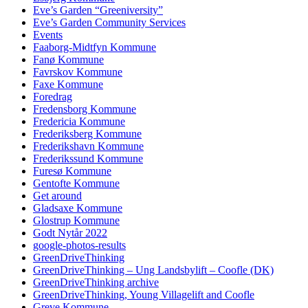
Eve’s Garden “Greeniversity”
Eve’s Garden Community Services
Events
Faaborg-Midtfyn Kommune
Fanø Kommune
Favrskov Kommune
Faxe Kommune
Foredrag
Fredensborg Kommune
Fredericia Kommune
Frederiksberg Kommune
Frederikshavn Kommune
Frederikssund Kommune
Furesø Kommune
Gentofte Kommune
Get around
Gladsaxe Kommune
Glostrup Kommune
Godt Nytår 2022
google-photos-results
GreenDriveThinking
GreenDriveThinking – Ung Landsbylift – Coofle (DK)
GreenDriveThinking archive
GreenDriveThinking, Young Villagelift and Coofle
Greve Kommune