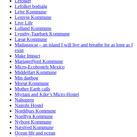
Lefolket
Lefolket bodsalg
Lejre Kommune
Lemvig Kommune
Live Life
Lolland Kommune
Lyngby-Taarbæk Kommune
Læsø Kommune
Madagascar – an island I will live and breathe for as long as I
exist
Make Impact
Mariagerfjord Kommune
Micro-Ecohostels Mexico
Middelfart Kommune
Min dagbog
Morsø Kommune
Mother Earth calls
Myriam and Kike’s Micro-Hostel
Naboprep
Nairobi Hostel
Norddjurs Kommune
Nordfyn Kommune
Nyborg Kommune
Næstved Kommune
Ocean life and ocean