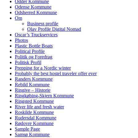
Odder Kommune
Odense Kommune
Odsherred Kommune
Om
Business profile
Olav Profile Digital Nomad
Oscar’s Truckservices
Photos
Plastic Bottle Boats
Political Profile
Politik og Foredrag
Politisk Profil
Prepping for a Nordic winter
Probably the best hostel traveler offer ever
Randers Kommune
Rebild Kommune
Ringive – Historie
Ringkøbing-Skjern Kommune
Ringsted Kommune
River life and fresh water
Roskilde Kommune
Rudersdal Kommune
Rødovre Kommune
Sample Page
Samsø Kommune