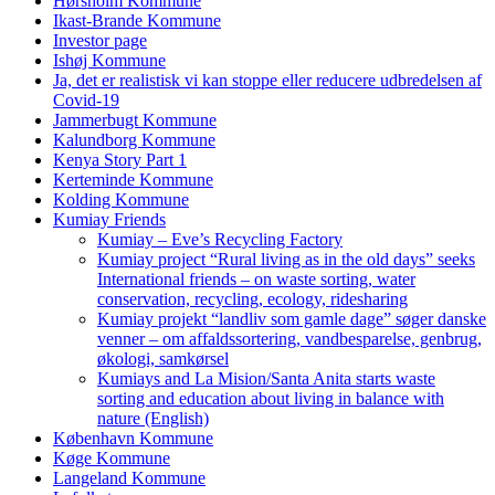
Hørsholm Kommune
Ikast-Brande Kommune
Investor page
Ishøj Kommune
Ja, det er realistisk vi kan stoppe eller reducere udbredelsen af
Covid-19
Jammerbugt Kommune
Kalundborg Kommune
Kenya Story Part 1
Kerteminde Kommune
Kolding Kommune
Kumiay Friends
Kumiay – Eve’s Recycling Factory
Kumiay project “Rural living as in the old days” seeks
International friends – on waste sorting, water
conservation, recycling, ecology, ridesharing
Kumiay projekt “landliv som gamle dage” søger danske
venner – om affaldssortering, vandbesparelse, genbrug,
økologi, samkørsel
Kumiays and La Mision/Santa Anita starts waste
sorting and education about living in balance with
nature (English)
København Kommune
Køge Kommune
Langeland Kommune