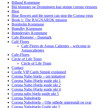
Billund Kommune
Blå blomster og Dronningen kan stoppe corona virussen
Blog
Blue flowers and the queen can stop the Corona virus
Book 1: The RAGNAROK mission
Bornholm Kommune
Brøndby Kommune
Brønderslev Kommune
Cafe Blomster – Danmark
Café Flores
Cafe Flores de Aguas Calientes – welcome to
Aguascalientes
Cafe-Flores
Circle of Life Tours
Circle of Life Team
Contact
Coofle VIP Cards Simple explained
Corona Nabo hjælp – om initiativet
Corona Nabo Hjælp guide pkt 1
Corona Nabo Hjælp guide pkt 2
Corona Nabo Hjælp guide pkt 4
Corona nabo hjælp guide pkt 5
Corona Nabohjælp
Corona Nabohjælp – Ofte stillede spørgsmål og svar
Corona Nabohjælp Guide pkt 3