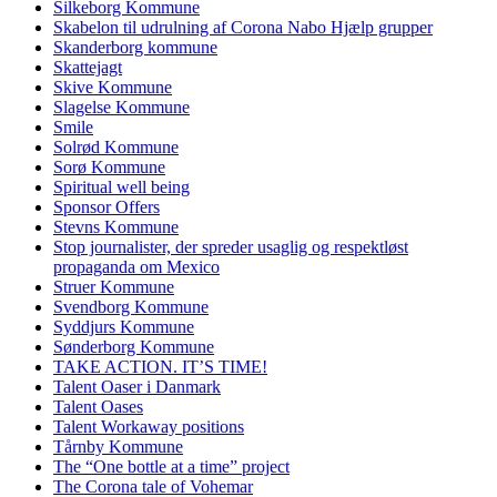
Silkeborg Kommune
Skabelon til udrulning af Corona Nabo Hjælp grupper
Skanderborg kommune
Skattejagt
Skive Kommune
Slagelse Kommune
Smile
Solrød Kommune
Sorø Kommune
Spiritual well being
Sponsor Offers
Stevns Kommune
Stop journalister, der spreder usaglig og respektløst
propaganda om Mexico
Struer Kommune
Svendborg Kommune
Syddjurs Kommune
Sønderborg Kommune
TAKE ACTION. IT’S TIME!
Talent Oaser i Danmark
Talent Oases
Talent Workaway positions
Tårnby Kommune
The “One bottle at a time” project
The Corona tale of Vohemar