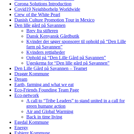
Corona Solutions Introduction
Covid19 Neighborhelp Worldwide
Crew of the White Pearl
Danish Culture Promotion Tour in Mexico
Den lille gård på Savannen
Brev fra stifteren
Dansk Kenyansk Gårdbutik
Kvinder der søger sponsorer til ophold på “Den Lille
farm på Savannen”
Kvinders rettigheder
Ophold på “Den Lille Gård på Savannen”
Ugeskema for “Den lille gård på Savannen”
Den Lille Gård på Savannen – Teamet
Dragør Kommune
Dream
Earth, farming and what we eat
Eco-Friends Founding Team Page
Eco-network
A call to “Tribe Leaders” to stand united in a call for
green humane action
Air and Global Warming
Back in time living
Egedal Kommune
Energy
Esbjerg Kommune