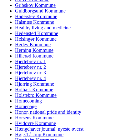
Gribskov Kommune
Guldborgsund Kommune
Haderslev Kommune
Halsnæs Kommune
Healthy living and medicine
Hedensted Kommune
Helsingør Kommune
Herlev Kommune
Herning Kommune
Hillerød Kommune
Hjertebrev nr. 1
Hjertebrev nr. 2
Hjertebrev nr. 3
Hjertebrev nr. 4
Hjørring Kommune
Holbæk Kommune
Holstebro Kommune
Homecoming
Homepage
Honor, national pride and identity
Horsens Kommune
Hvidovre Kommune
Hængehaver journal, nyeste øverst
Høje-Tåstrup Kommune