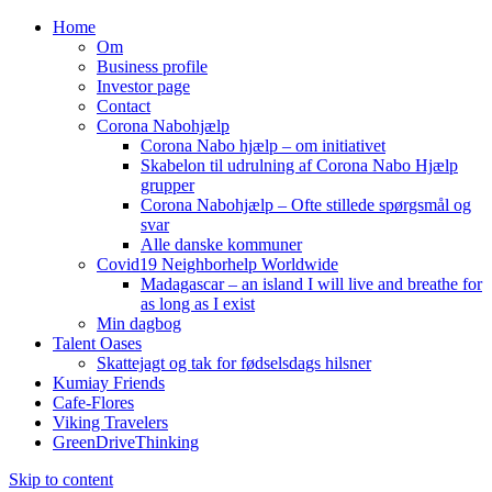
Home
Om
Business profile
Investor page
Contact
Corona Nabohjælp
Corona Nabo hjælp – om initiativet
Skabelon til udrulning af Corona Nabo Hjælp
grupper
Corona Nabohjælp – Ofte stillede spørgsmål og
svar
Alle danske kommuner
Covid19 Neighborhelp Worldwide
Madagascar – an island I will live and breathe for
as long as I exist
Min dagbog
Talent Oases
Skattejagt og tak for fødselsdags hilsner
Kumiay Friends
Cafe-Flores
Viking Travelers
GreenDriveThinking
Skip to content