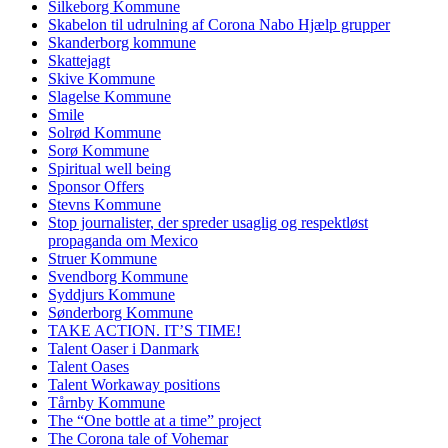
Silkeborg Kommune
Skabelon til udrulning af Corona Nabo Hjælp grupper
Skanderborg kommune
Skattejagt
Skive Kommune
Slagelse Kommune
Smile
Solrød Kommune
Sorø Kommune
Spiritual well being
Sponsor Offers
Stevns Kommune
Stop journalister, der spreder usaglig og respektløst
propaganda om Mexico
Struer Kommune
Svendborg Kommune
Syddjurs Kommune
Sønderborg Kommune
TAKE ACTION. IT’S TIME!
Talent Oaser i Danmark
Talent Oases
Talent Workaway positions
Tårnby Kommune
The “One bottle at a time” project
The Corona tale of Vohemar