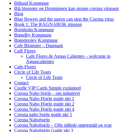
Billund Kommune
Blå blomster og Dronningen kan stoppe corona virussen
Blog
Blue flowers and the queen can stop the Corona virus
Book 1: The RAGNAROK mission
Bornholm Kommune
Brøndby Kommune
Brønderslev Kommune
Cafe Blomster – Danmark
Café Flores
Cafe Flores de Aguas Calientes – welcome to
Aguascalientes
Cafe-Flores
Circle of Life Tours
Circle of Life Team
Contact
Coofle VIP Cards Simple explained
Corona Nabo hjælp – om initiativet
Corona Nabo Hjælp guide pkt 1
Corona Nabo Hjælp guide pkt 2
Corona Nabo Hjælp guide pkt 4
Corona nabo hjælp guide pkt 5
Corona Nabohjælp
Corona Nabohjælp – Ofte stillede spørgsmål og svar
Corona Nabohjælp Guide pkt 3