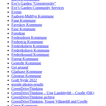
Eve’s Garden “Greeniversity”
Eve’s Garden Community Services
Events
Faaborg-Midtfyn Kommune
Fanø Kommune
Favrskov Kommune
Faxe Kommune
Foredrag
Fredensborg Kommune
Fredericia Kommune
Frederiksberg Kommune
Frederikshavn Kommune
Frederikssund Kommune
Furesø Kommune
Gentofte Kommune
Get around
Gladsaxe Kommune
Glostrup Kommune
Godt Nytår 2022
google-photos-results
GreenDriveThinking
GreenDriveThinking – Ung Landsbylift – Coofle (DK)
GreenDriveThinking archive
GreenDriveThinking, Young Villagelift and Coofle
Greve Kommune