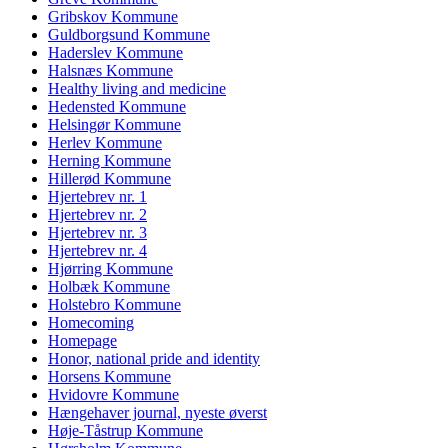
Gribskov Kommune
Guldborgsund Kommune
Haderslev Kommune
Halsnæs Kommune
Healthy living and medicine
Hedensted Kommune
Helsingør Kommune
Herlev Kommune
Herning Kommune
Hillerød Kommune
Hjertebrev nr. 1
Hjertebrev nr. 2
Hjertebrev nr. 3
Hjertebrev nr. 4
Hjørring Kommune
Holbæk Kommune
Holstebro Kommune
Homecoming
Homepage
Honor, national pride and identity
Horsens Kommune
Hvidovre Kommune
Hængehaver journal, nyeste øverst
Høje-Tåstrup Kommune