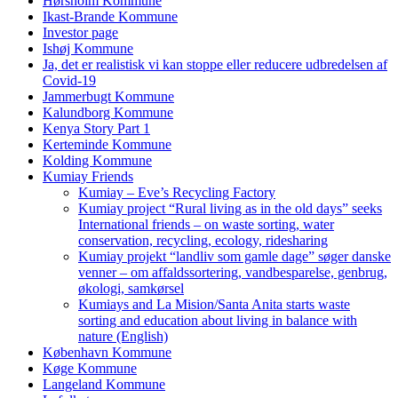
Hørsholm Kommune
Ikast-Brande Kommune
Investor page
Ishøj Kommune
Ja, det er realistisk vi kan stoppe eller reducere udbredelsen af
Covid-19
Jammerbugt Kommune
Kalundborg Kommune
Kenya Story Part 1
Kerteminde Kommune
Kolding Kommune
Kumiay Friends
Kumiay – Eve’s Recycling Factory
Kumiay project “Rural living as in the old days” seeks
International friends – on waste sorting, water
conservation, recycling, ecology, ridesharing
Kumiay projekt “landliv som gamle dage” søger danske
venner – om affaldssortering, vandbesparelse, genbrug,
økologi, samkørsel
Kumiays and La Mision/Santa Anita starts waste
sorting and education about living in balance with
nature (English)
København Kommune
Køge Kommune
Langeland Kommune