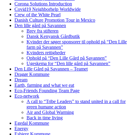
Corona Solutions Introduction
Covid19 Neighborhelp Worldwide
Crew of the White Pearl
Danish Culture Promotion Tour in Mexico
Den lille gård på Savannen
Brev fra stifteren
Dansk Kenyansk Gårdbutik
Kvinder der søger sponsorer til ophold på “Den Lille
farm på Savannen”
Kvinders rettigheder
Ophold på “Den Lille Gård på Savannen”
Ugeskema for “Den lille gård på Savannen”
Den Lille Gård på Savannen – Teamet
Dragør Kommune
Dream
Earth, farming and what we eat
Eco-Friends Founding Team Page
Eco-network
A call to “Tribe Leaders” to stand united in a call for
green humane action
Air and Global Warming
Back in time living
Egedal Kommune
Energy
Esbjerg Kommune