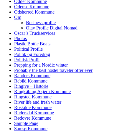
Odder Kommune
Odense Kommune
Odsherred Kommune
Om
Business profile
Olav Profile Digital Nomad
Oscar’s Truckservices
Photos
Plastic Bottle Boats
Political Profile
Politik og Foredrag
Politisk Profil
Prepping for a Nordic winter
Probably the best hostel traveler offer ever
Randers Kommune
Rebild Kommune
Ringive – Historie
Ringkøbing-Skjern Kommune
Ringsted Kommune
River life and fresh water
Roskilde Kommune
Rudersdal Kommune
Rødovre Kommune
Sample Page
Samsø Kommune