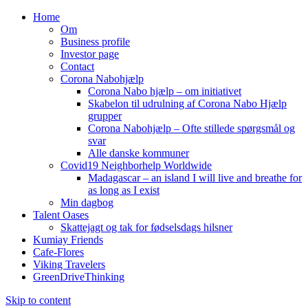
Home
Om
Business profile
Investor page
Contact
Corona Nabohjælp
Corona Nabo hjælp – om initiativet
Skabelon til udrulning af Corona Nabo Hjælp
grupper
Corona Nabohjælp – Ofte stillede spørgsmål og
svar
Alle danske kommuner
Covid19 Neighborhelp Worldwide
Madagascar – an island I will live and breathe for
as long as I exist
Min dagbog
Talent Oases
Skattejagt og tak for fødselsdags hilsner
Kumiay Friends
Cafe-Flores
Viking Travelers
GreenDriveThinking
Skip to content