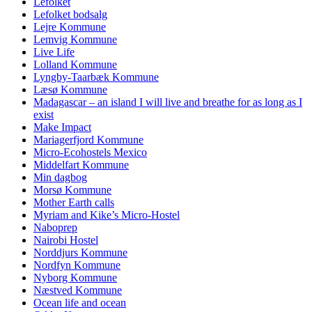
Lefolket
Lefolket bodsalg
Lejre Kommune
Lemvig Kommune
Live Life
Lolland Kommune
Lyngby-Taarbæk Kommune
Læsø Kommune
Madagascar – an island I will live and breathe for as long as I
exist
Make Impact
Mariagerfjord Kommune
Micro-Ecohostels Mexico
Middelfart Kommune
Min dagbog
Morsø Kommune
Mother Earth calls
Myriam and Kike’s Micro-Hostel
Naboprep
Nairobi Hostel
Norddjurs Kommune
Nordfyn Kommune
Nyborg Kommune
Næstved Kommune
Ocean life and ocean